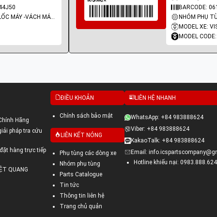
44J50
BARCODE: 06
NHÓM PHỤ TÙNG: LỐC MÁY -VÁCH MÁY - GIOĂNG MÁY
MODEL XE: VI
MODEL CODE:
ĐIỀU KHOẢN
LIÊN HỆ NHANH
Chính sách bảo mật
WhatsApp: +84 983888624
Chính Hãng
Viber: +84 983888624
ải pháp tra cứu
LIÊN KẾT NÓNG
KakaoTalk: +84 983888624
đặt hàng trực tiếp
Email: info.icspartscompany@g
Phụ tùng các dòng xe
Hotline khiếu nại: 0983.888.624
Nhóm phụ tùng
VIỆT QUANG
Parts Catalogue
Tin tức
Thông tin liên hệ
Trang chủ quản