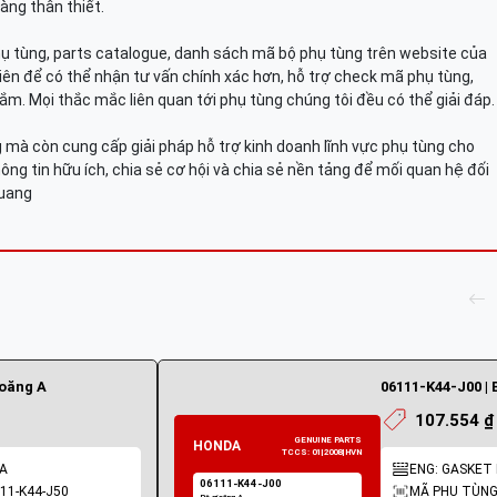
àng thân thiết.
hụ tùng, parts catalogue, danh sách mã bộ phụ tùng trên website của
viên để có thể nhận tư vấn chính xác hơn, hỗ trợ check mã phụ tùng,
ắm. Mọi thắc mắc liên quan tới phụ tùng chúng tôi đều có thể giải đáp.
mà còn cung cấp giải pháp hỗ trợ kinh doanh lĩnh vực phụ tùng cho
ông tin hữu ích, chia sẻ cơ hội và chia sẻ nền tảng để mối quan hệ đối
Quang
ioăng A
06111-K44-J00 | 
107.554 ₫
 A
ENG: GASKET K
11-K44-J50
MÃ PHỤ TÙNG: