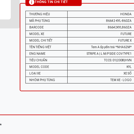
THÔNG TIN CHI TIẾT
THƯƠNG HIỆU
HONDA
MÃ PHỤ TÙNG
86642-KYL-860ZA
BARCODE
86642KYL860ZA
MODEL XE
FUTURE
MODEL CHI TIẾT
FUTURE X
TÊN TIẾNG VIỆT
Tem A ốp yếm trái *NHA62M*
ENG NAME
STRIPE A | L M/P SIDE COV TYPE1
TIÊU CHUẨN
TCCS: 01|2008|HVN
MODEL CODE
KYL
LOẠI XE
XE SỐ
NHÓM PHỤ TÙNG
TEM XE - LOGO
*