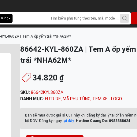
 Tùng
-KYL-860ZA | Tem A ốp yếm trái *NHA62M*
86642-KYL-860ZA | Tem A ốp yếm
trái *NHA62M*
34.820 ₫
SKU:
86642KYL860ZA
DANH MỤC:
FUTURE
,
MÃ PHỤ TÙNG
,
TEM XE - LOGO
Bạn sẽ mua được giá sỉ C01 này khi đăng ký đại lý tại phần mềm n
bộ DOV. Đăng ký ngay
tại đây
.
Hotline Quang Do: 0983888624