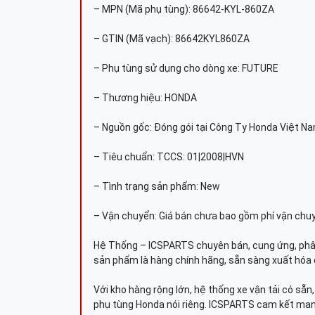
– MPN (Mã phụ tùng): 86642-KYL-860ZA
– GTIN (Mã vạch): 86642KYL860ZA
– Phụ tùng sử dụng cho dòng xe: FUTURE
– Thương hiệu: HONDA
– Nguồn gốc: Đóng gói tại Công Ty Honda Việt N
– Tiêu chuẩn: TCCS: 01|2008|HVN
– Tình trạng sản phẩm: New
– Vận chuyển: Giá bán chưa bao gồm phí vận chu
Hệ Thống – ICSPARTS chuyên bán, cung ứng, phâ
sản phẩm là hàng chính hãng, sẵn sàng xuất hóa 
Với kho hàng rộng lớn, hệ thống xe vận tải có sẵ
phụ tùng Honda nói riêng. ICSPARTS cam kết man