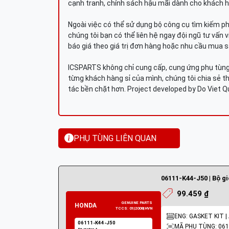
cạnh tranh, chính sách hậu mãi dành cho khách h
Ngoài việc có thể sử dụng bộ công cụ tìm kiếm p
chúng tôi bạn có thể liên hệ ngay đội ngũ tư vấn 
báo giá theo giá trị đơn hàng hoặc nhu cầu mua s
ICSPARTS không chỉ cung cấp, cung ứng phụ tùng 
từng khách hàng sỉ của mình, chúng tôi chia sẻ th
tác bền chặt hơn. Project developed by Do Viet 
PHỤ TÙNG LIÊN QUAN
06111-K44-J50 | Bộ g
99.459 ₫
ENG: GASKET KIT |
MÃ PHỤ TÙNG: 061