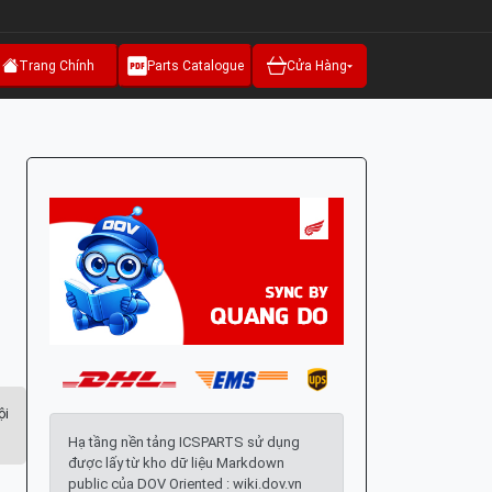
Trang Chính
Parts Catalogue
Cửa Hàng
ội
Hạ tầng nền tảng ICSPARTS sử dụng
được lấy từ kho dữ liệu Markdown
public của DOV Oriented : wiki.dov.vn