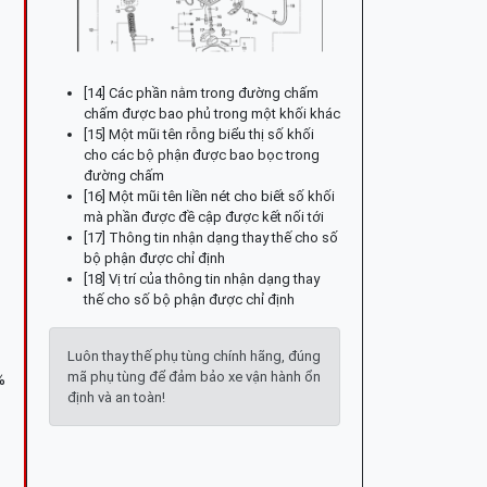
[14] Các phần nằm trong đường chấm
chấm được bao phủ trong một khối khác
[15] Một mũi tên rỗng biểu thị số khối
cho các bộ phận được bao bọc trong
đường chấm
[16] Một mũi tên liền nét cho biết số khối
mà phần được đề cập được kết nối tới
[17] Thông tin nhận dạng thay thế cho số
bộ phận được chỉ định
[18] Vị trí của thông tin nhận dạng thay
thế cho số bộ phận được chỉ định
Luôn thay thế phụ tùng chính hãng, đúng
mã phụ tùng để đảm bảo xe vận hành ổn
%
định và an toàn!