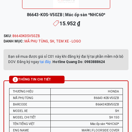
86643-K0S-V50ZB | Mác ốp sàn *NHC60*
15.952 ₫
SKU:
86643K0SV50ZB
DANH MỤC:
MÃ PHỤ TÙNG
,
SH
,
TEM XE - LOGO
Bạn sẽ mua được giá sỉ C01 này khi đăng ký đại lý tại phần mềm nội bộ
DOV. Đăng ký ngay
tại đây
.
Hotline Quang Do: 0983888624
THÔNG TIN CHI TIẾT
THƯƠNG HIỆU
HONDA
MÃ PHỤ TÙNG
86643-K0S-V50ZB
BARCODE
86643K0SV50ZB
MODEL XE
SH
MODEL CHI TIẾT
SH 150
TÊN TIẾNG VIỆT
Mác ốp sàn *NHC60*
ENG NAME
MARK | FLOOR SIDE COVER