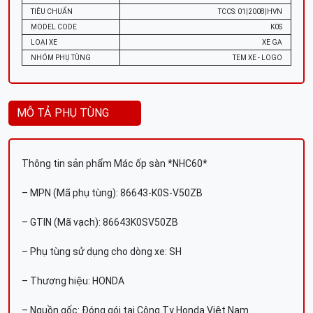
TIÊU CHUẨN
TCCS: 01|2008|HVN
MODEL CODE
K0S
LOẠI XE
XE GA
NHÓM PHỤ TÙNG
TEM XE - LOGO
MÔ TẢ PHỤ TÙNG
Thông tin sản phẩm Mác ốp sàn *NHC60*
– MPN (Mã phụ tùng): 86643-K0S-V50ZB
– GTIN (Mã vạch): 86643K0SV50ZB
– Phụ tùng sử dụng cho dòng xe: SH
– Thương hiệu: HONDA
– Nguồn gốc: Đóng gói tại Công Ty Honda Việt Nam