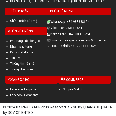
ICSPARTS CO., LTD - MST: 2500737606 - ĐẠI DIỆN : ĐỖ VIỆT QUANG
ĐIỀU KHOẢN
LIÊN HỆ NHANH
Chính sách bảo mật
WhatsApp: +84 983888624
Viber: +84 983888624
LIÊN KẾT NÓNG
KakaoTalk: +84 983888624
Email: info.icspartscompany@gmail.com
Phụ tùng các dòng xe
Hotline khiếu nại: 0983.888.624
Nhóm phụ tùng
Parts Catalogue
Tin tức
Thông tin liên hệ
Trang chủ quản
MẠNG XÃ HỘI
E-COMMERCE
Facebook Fanpage
Shopee Mall 3
Facebook Company
© 2024 ICSPARTS All Rights Reserved | SYNC by QUANG DO | DATA
by DOV ORIENTED