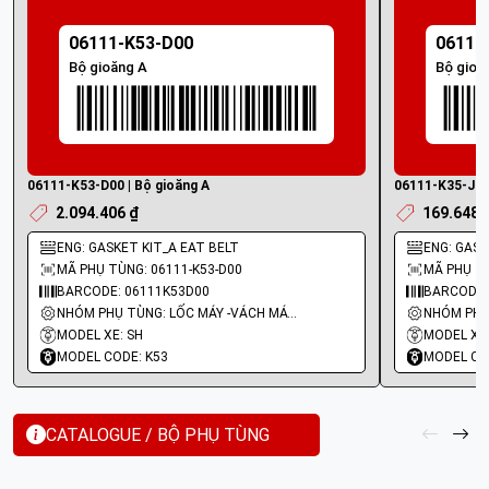
06111-K53-D00
06111
Bộ gioăng A
Bộ gioă
06111-K53-D00 | Bộ gioăng A
06111-K35-J00 
2.094.406 ₫
169.648 
ENG: GASKET KIT_A EAT BELT
ENG: GASKE
MÃ PHỤ TÙNG: 06111-K53-D00
MÃ PHỤ TÙ
BARCODE: 06111K53D00
BARCODE:
NHÓM PHỤ TÙNG: LỐC MÁY -VÁCH MÁY - GIOĂNG MÁY
MODEL XE: SH
MODEL XE
MODEL CODE: K53
MODEL CO
CATALOGUE / BỘ PHỤ TÙNG