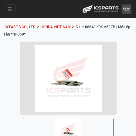
Trang Chính
>
>
>
ICSPARTS CO., LTD
HONDA VIỆT NAM
SH
86643-K0S-V50ZB | Mác ốp
Cửa Hàng
sàn *NHC60*
Parts Catalogue
Mã Phụ Tùng
Nhóm Phụ Tùng
Tài khoản