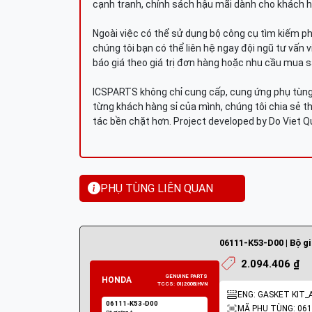
cạnh tranh, chính sách hậu mãi dành cho khách h
Ngoài việc có thể sử dụng bộ công cụ tìm kiếm p
chúng tôi bạn có thể liên hệ ngay đội ngũ tư vấn 
báo giá theo giá trị đơn hàng hoặc nhu cầu mua s
ICSPARTS không chỉ cung cấp, cung ứng phụ tùng 
từng khách hàng sỉ của mình, chúng tôi chia sẻ th
tác bền chặt hơn. Project developed by Do Viet 
PHỤ TÙNG LIÊN QUAN
06111-K53-D00 | Bộ g
2.094.406 ₫
ENG: GASKET KIT_
MÃ PHỤ TÙNG: 061