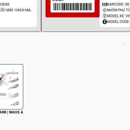
53D00
BARCODE: 06
NHÓM PHỤ TÙNG: LỐC MÁY -VÁCH MÁY - GIOĂNG MÁY
MODEL XE: VI
MODEL CODE:
MARK | WAVE A