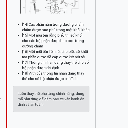
[14] Các phần nằm trong đường chấm
chấm được bao phủ trong một khối khác
[15] Một mũi tên rỗng biểu thị số khối
cho các bộ phận được bao bọc trong
đường chấm
[16] Một mũi tên liền nét cho biết số khối
mà phần được đề cập được kết nối tới
[17] Thông tin nhận dạng thay thế cho số
bộ phận được chỉ định
[18] Vị trí của thông tin nhận dạng thay
thế cho số bộ phận được chỉ định
Luôn thay thế phụ tùng chính hãng, đúng
mã phụ tùng để đảm bảo xe vận hành ổn
%
định và an toàn!