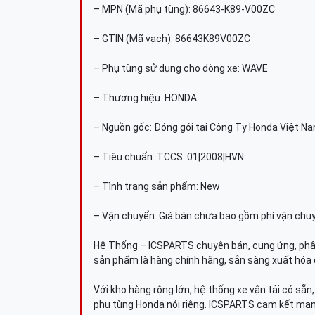
– MPN (Mã phụ tùng): 86643-K89-V00ZC
– GTIN (Mã vạch): 86643K89V00ZC
– Phụ tùng sử dụng cho dòng xe: WAVE
– Thương hiệu: HONDA
– Nguồn gốc: Đóng gói tại Công Ty Honda Việt N
– Tiêu chuẩn: TCCS: 01|2008|HVN
– Tình trạng sản phẩm: New
– Vận chuyển: Giá bán chưa bao gồm phí vận chu
Hệ Thống – ICSPARTS chuyên bán, cung ứng, phâ
sản phẩm là hàng chính hãng, sẵn sàng xuất hóa 
Với kho hàng rộng lớn, hệ thống xe vận tải có sẵ
phụ tùng Honda nói riêng. ICSPARTS cam kết man