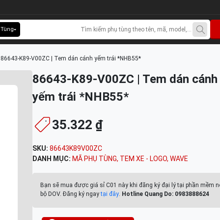
 Tùng
>
86643-K89-V00ZC | Tem dán cánh yếm trái *NHB55*
86643-K89-V00ZC | Tem dán cánh
yếm trái *NHB55*
35.322 ₫
SKU:
86643K89V00ZC
DANH MỤC:
MÃ PHỤ TÙNG
,
TEM XE - LOGO
,
WAVE
Bạn sẽ mua được giá sỉ C01 này khi đăng ký đại lý tại phần mềm n
bộ DOV. Đăng ký ngay
tại đây
.
Hotline Quang Do: 0983888624