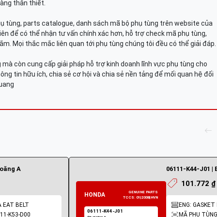
àng thân thiết.
hụ tùng, parts catalogue, danh sách mã bộ phụ tùng trên website của
viên để có thể nhận tư vấn chính xác hơn, hỗ trợ check mã phụ tùng,
ắm. Mọi thắc mắc liên quan tới phụ tùng chúng tôi đều có thể giải đáp.
mà còn cung cấp giải pháp hỗ trợ kinh doanh lĩnh vực phụ tùng cho
ông tin hữu ích, chia sẻ cơ hội và chia sẻ nền tảng để mối quan hệ đối
Quang
ioăng A
06111-K44-J01 | 
101.772 ₫
A EAT BELT
ENG: GASKET K
11-K53-D00
MÃ PHỤ TÙNG: