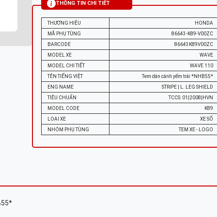
THÔNG TIN CHI TIẾT
THƯƠNG HIỆU
HONDA
MÃ PHỤ TÙNG
86643-K89-V00ZC
BARCODE
86643K89V00ZC
MODEL XE
WAVE
MODEL CHI TIẾT
WAVE 110
TÊN TIẾNG VIỆT
Tem dán cánh yếm trái *NHB55*
ENG NAME
STRIPE | L. LEG SHIELD
TIÊU CHUẨN
TCCS: 01|2008|HVN
MODEL CODE
K89
LOẠI XE
XE SỐ
NHÓM PHỤ TÙNG
TEM XE - LOGO
B55*