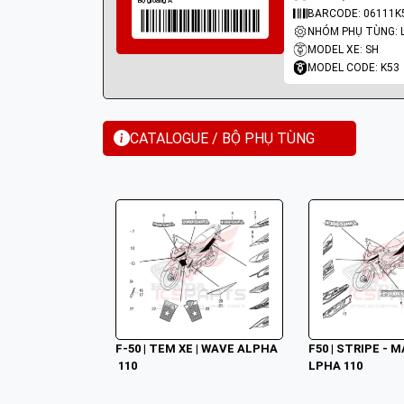
BARCODE: 06111K
MODEL XE: SH
MODEL CODE: K53
CATALOGUE / BỘ PHỤ TÙNG
F-50 | TEM XE | WAVE ALPHA
F50 | STRIPE - 
 110
LPHA 110