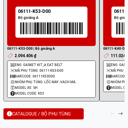
06111-K53-D00
06111
Bộ gioăng A
Bộ gioă
06111-K53-D00 | Bộ gioăng A
06111-K40-D20 
2.094.406 ₫
111.024 
ENG: GASKET KIT_A EAT BELT
ENG: GASKE
MÃ PHỤ TÙNG: 06111-K53-D00
MÃ PHỤ TÙ
BARCODE: 06111K53D00
BARCODE:
NHÓM PHỤ TÙNG: LỐC MÁY -VÁCH MÁY - GIOĂNG MÁY
MODEL XE: SH
MODEL CO
MODEL CODE: K53
CATALOGUE / BỘ PHỤ TÙNG