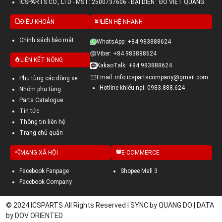
ICSPARTS CO., LTD - MST: 2500737606 - ĐẠI DIỆN : ĐỖ VIỆT QUANG
ĐIỀU KHOẢN
LIÊN HỆ NHANH
Chính sách bảo mật
WhatsApp: +84 983888624
Viber: +84 983888624
LIÊN KẾT NÓNG
KakaoTalk: +84 983888624
Email: info.icspartscompany@gmail.com
Phụ tùng các dòng xe
Hotline khiếu nại: 0983.888.624
Nhóm phụ tùng
Parts Catalogue
Tin tức
Thông tin liên hệ
Trang chủ quản
MẠNG XÃ HỘI
E-COMMERCE
Facebook Fanpage
Shopee Mall 3
Facebook Company
© 2024 ICSPARTS All Rights Reserved | SYNC by QUANG DO | DATA
by DOV ORIENTED