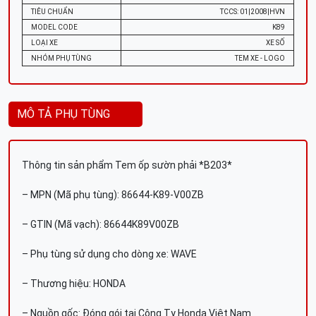
TIÊU CHUẨN
TCCS: 01|2008|HVN
MODEL CODE
K89
LOẠI XE
XE SỐ
NHÓM PHỤ TÙNG
TEM XE - LOGO
MÔ TẢ PHỤ TÙNG
Thông tin sản phẩm Tem ốp sườn phải *B203*
– MPN (Mã phụ tùng): 86644-K89-V00ZB
– GTIN (Mã vạch): 86644K89V00ZB
– Phụ tùng sử dụng cho dòng xe: WAVE
– Thương hiệu: HONDA
– Nguồn gốc: Đóng gói tại Công Ty Honda Việt Nam