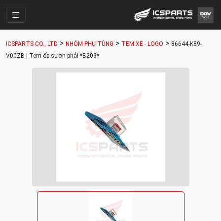
Trang Chính
>
>
>
ICSPARTS CO., LTD
NHÓM PHỤ TÙNG
TEM XE - LOGO
86644-K89-
Cửa Hàng
V00ZB | Tem ốp sườn phải *B203*
Parts Catalogue
Mã Phụ Tùng
Nhóm Phụ Tùng
Tài khoản