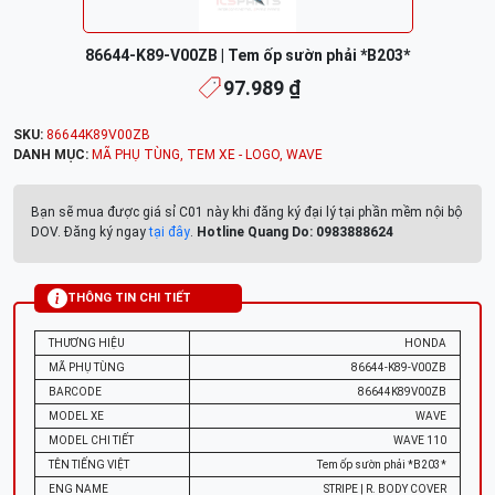
86644-K89-V00ZB | Tem ốp sườn phải *B203*
97.989 ₫
SKU:
86644K89V00ZB
DANH MỤC:
MÃ PHỤ TÙNG
,
TEM XE - LOGO
,
WAVE
Bạn sẽ mua được giá sỉ C01 này khi đăng ký đại lý tại phần mềm nội bộ
DOV. Đăng ký ngay
tại đây
.
Hotline Quang Do: 0983888624
THÔNG TIN CHI TIẾT
THƯƠNG HIỆU
HONDA
MÃ PHỤ TÙNG
86644-K89-V00ZB
BARCODE
86644K89V00ZB
MODEL XE
WAVE
MODEL CHI TIẾT
WAVE 110
TÊN TIẾNG VIỆT
Tem ốp sườn phải *B203*
ENG NAME
STRIPE | R. BODY COVER