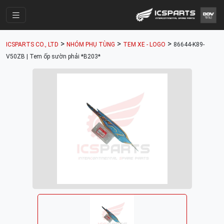
Trang Chính
>
>
>
ICSPARTS CO., LTD
NHÓM PHỤ TÙNG
TEM XE - LOGO
86644-K89-
Cửa Hàng
V50ZB | Tem ốp sườn phải *B203*
Parts Catalogue
Mã Phụ Tùng
Nhóm Phụ Tùng
Tài khoản