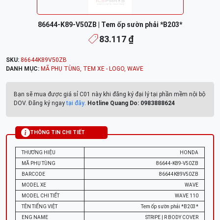
86644-K89-V50ZB | Tem ốp sườn phải *B203*
83.117 ₫
SKU:
86644K89V50ZB
DANH MỤC:
MÃ PHỤ TÙNG
,
TEM XE - LOGO
,
WAVE
Bạn sẽ mua được giá sỉ C01 này khi đăng ký đại lý tại phần mềm nội bộ
DOV. Đăng ký ngay
tại đây
.
Hotline Quang Do: 0983888624
THÔNG TIN CHI TIẾT
THƯƠNG HIỆU
HONDA
MÃ PHỤ TÙNG
86644-K89-V50ZB
BARCODE
86644K89V50ZB
MODEL XE
WAVE
MODEL CHI TIẾT
WAVE 110
TÊN TIẾNG VIỆT
Tem ốp sườn phải *B203*
ENG NAME
STRIPE | R BODY COVER