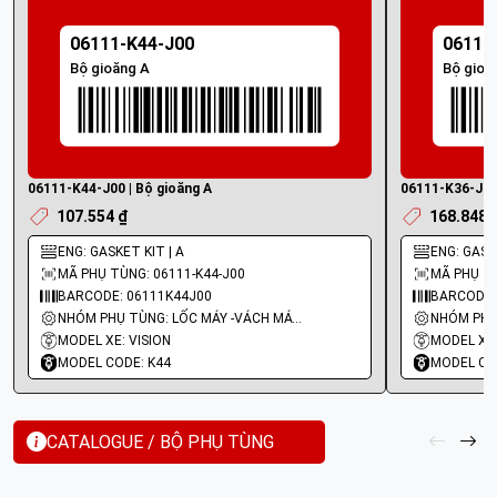
06111-K44-J00
06111
Bộ gioăng A
Bộ gioă
06111-K44-J00 | Bộ gioăng A
06111-K36-J00 
107.554 ₫
168.848 
ENG: GASKET KIT | A
ENG: GASK
MÃ PHỤ TÙNG: 06111-K44-J00
MÃ PHỤ TÙ
BARCODE: 06111K44J00
BARCODE:
NHÓM PHỤ TÙNG: LỐC MÁY -VÁCH MÁY - GIOĂNG MÁY
MODEL XE: VISION
MODEL XE
MODEL CODE: K44
MODEL CO
CATALOGUE / BỘ PHỤ TÙNG