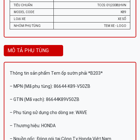
TIÊU CHUẨN
TCCS: 01|2008|HVN
MODEL CODE
K89
LOẠI XE
XE SỐ
NHÓM PHỤ TÙNG
TEM XE - LOGO
MÔ TẢ PHỤ TÙNG
Thông tin sản phẩm Tem ốp sườn phải *B203*
– MPN (Mã phụ tùng): 86644-K89-V50ZB
– GTIN (Mã vạch): 86644K89V50ZB
– Phụ tùng sử dụng cho dòng xe: WAVE
– Thương hiệu: HONDA
– Nguồn gốc: Đóng gói tại Công Ty Honda Việt Nam