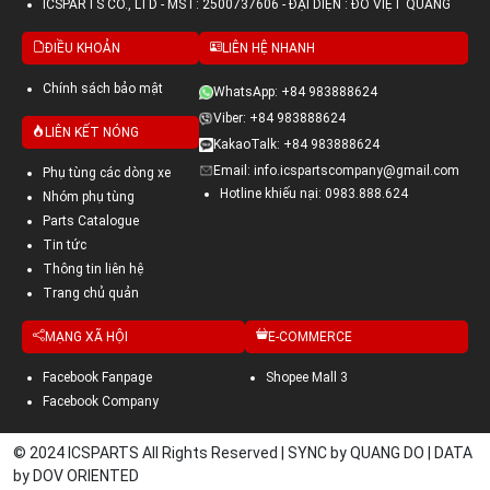
ICSPARTS CO., LTD - MST: 2500737606 - ĐẠI DIỆN : ĐỖ VIỆT QUANG
ĐIỀU KHOẢN
LIÊN HỆ NHANH
Chính sách bảo mật
WhatsApp: +84 983888624
Viber: +84 983888624
LIÊN KẾT NÓNG
KakaoTalk: +84 983888624
Email: info.icspartscompany@gmail.com
Phụ tùng các dòng xe
Hotline khiếu nại: 0983.888.624
Nhóm phụ tùng
Parts Catalogue
Tin tức
Thông tin liên hệ
Trang chủ quản
MẠNG XÃ HỘI
E-COMMERCE
Facebook Fanpage
Shopee Mall 3
Facebook Company
© 2024 ICSPARTS All Rights Reserved | SYNC by QUANG DO | DATA
by DOV ORIENTED