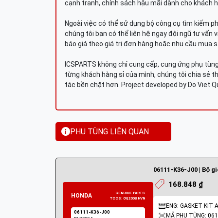
cạnh tranh, chính sách hậu mãi dành cho khách h
Ngoài việc có thể sử dụng bộ công cụ tìm kiếm p
chúng tôi bạn có thể liên hệ ngay đội ngũ tư vấn 
báo giá theo giá trị đơn hàng hoặc nhu cầu mua s
ICSPARTS không chỉ cung cấp, cung ứng phụ tùng 
từng khách hàng sỉ của mình, chúng tôi chia sẻ th
tác bền chặt hơn. Project developed by Do Viet 
PHỤ TÙNG LIÊN QUAN
06111-K36-J00 | Bộ g
168.848 ₫
ENG: GASKET KIT 
MÃ PHỤ TÙNG: 061