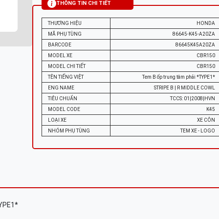
THÔNG TIN CHI TIẾT
THƯƠNG HIỆU
HONDA
MÃ PHỤ TÙNG
86645-K45-A20ZA
BARCODE
86645K45A20ZA
MODEL XE
CBR150
MODEL CHI TIẾT
CBR150
TÊN TIẾNG VIỆT
Tem B ốp trung tâm phải *TYPE1*
ENG NAME
STRIPE B | R MIDDLE COWL
TIÊU CHUẨN
TCCS: 01|2008|HVN
MODEL CODE
K45
LOẠI XE
XE CÔN
NHÓM PHỤ TÙNG
TEM XE - LOGO
TYPE1*