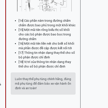
[14] Các phần nằm trong đường chấm
chấm được bao phủ trong một khối khác
[15] Một mũi tên rỗng biểu thị số khối
cho các bộ phận được bao bọc trong
đường chấm
[16] Một mũi tên liền nét cho biết số khối
mà phần được đề cập được kết nối tới
[17] Thông tin nhận dạng thay thế cho số
bộ phận được chỉ định
[18] Vị trí của thông tin nhận dạng thay
thế cho số bộ phận được chỉ định
Luôn thay thế phụ tùng chính hãng, đúng
mã phụ tùng để đảm bảo xe vận hành ổn
%
định và an toàn!