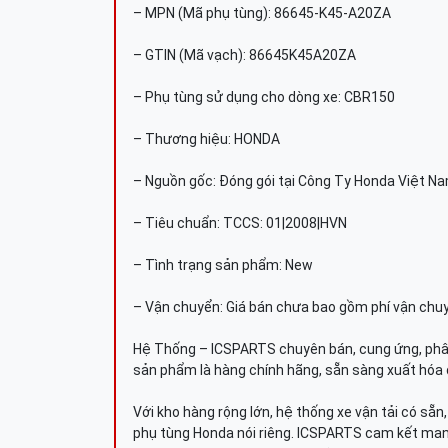
– MPN (Mã phụ tùng): 86645-K45-A20ZA
– GTIN (Mã vạch): 86645K45A20ZA
– Phụ tùng sử dụng cho dòng xe: CBR150
– Thương hiệu: HONDA
– Nguồn gốc: Đóng gói tại Công Ty Honda Việt N
– Tiêu chuẩn: TCCS: 01|2008|HVN
– Tình trạng sản phẩm: New
– Vận chuyển: Giá bán chưa bao gồm phí vận chu
Hệ Thống – ICSPARTS chuyên bán, cung ứng, phâ
sản phẩm là hàng chính hãng, sẵn sàng xuất hóa 
Với kho hàng rộng lớn, hệ thống xe vận tải có sẵ
phụ tùng Honda nói riêng. ICSPARTS cam kết man