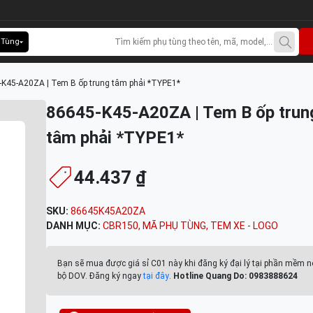
 Tùng
K45-A20ZA | Tem B ốp trung tâm phải *TYPE1*
86645-K45-A20ZA | Tem B ốp trun
tâm phải *TYPE1*
44.437 ₫
SKU:
86645K45A20ZA
DANH MỤC:
CBR150
,
MÃ PHỤ TÙNG
,
TEM XE - LOGO
Bạn sẽ mua được giá sỉ C01 này khi đăng ký đại lý tại phần mềm n
bộ DOV. Đăng ký ngay
tại đây
.
Hotline Quang Do: 0983888624