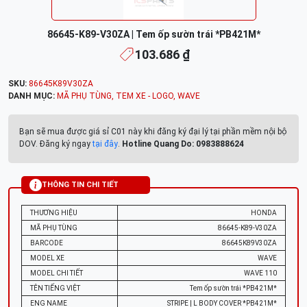
86645-K89-V30ZA | Tem ốp sườn trái *PB421M*
103.686 ₫
SKU:
86645K89V30ZA
DANH MỤC:
MÃ PHỤ TÙNG
,
TEM XE - LOGO
,
WAVE
Bạn sẽ mua được giá sỉ C01 này khi đăng ký đại lý tại phần mềm nội bộ
DOV. Đăng ký ngay
tại đây
.
Hotline Quang Do: 0983888624
THÔNG TIN CHI TIẾT
THƯƠNG HIỆU
HONDA
MÃ PHỤ TÙNG
86645-K89-V30ZA
BARCODE
86645K89V30ZA
MODEL XE
WAVE
MODEL CHI TIẾT
WAVE 110
TÊN TIẾNG VIỆT
Tem ốp sườn trái *PB421M*
ENG NAME
STRIPE | L BODY COVER *PB421M*