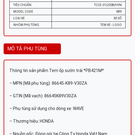
TIÊU CHUẨN
TCCS: 01|2008|HVN
MODEL CODE
K89
LOẠI XE
XE SỐ
NHÓM PHỤ TÙNG
TEM XE - LOGO
MÔ TẢ PHỤ TÙNG
Thông tin sản phẩm Tem ốp sườn trái *PB421M*
– MPN (Mã phụ tùng): 86645-K89-V30ZA
– GTIN (Mã vạch): 86645K89V30ZA
– Phụ tùng sử dụng cho dòng xe: WAVE
– Thương hiệu: HONDA
– Nguồn gốc: Đóng gói tại Công Ty Honda Việt Nam