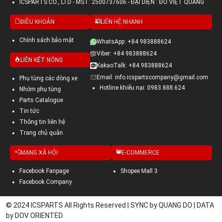
ICSPARTS CO., LTD - MST: 2500737606 - ĐẠI DIỆN : ĐỖ VIỆT QUANG
ĐIỀU KHOẢN
LIÊN HỆ NHANH
Chính sách bảo mật
WhatsApp: +84 983888624
Viber: +84 983888624
LIÊN KẾT NÓNG
KakaoTalk: +84 983888624
Email: info.icspartscompany@gmail.com
Phụ tùng các dòng xe
Hotline khiếu nại: 0983.888.624
Nhóm phụ tùng
Parts Catalogue
Tin tức
Thông tin liên hệ
Trang chủ quản
MẠNG XÃ HỘI
E-COMMERCE
Facebook Fanpage
Shopee Mall 3
Facebook Company
© 2024 ICSPARTS All Rights Reserved | SYNC by QUANG DO | DATA
by DOV ORIENTED