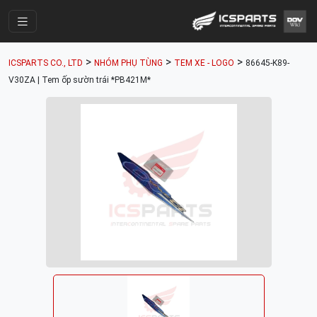
Trang Chính
>
>
>
ICSPARTS CO., LTD
NHÓM PHỤ TÙNG
TEM XE - LOGO
86645-K89-
Cửa Hàng
V30ZA | Tem ốp sườn trái *PB421M*
Parts Catalogue
Mã Phụ Tùng
Nhóm Phụ Tùng
Tài khoản