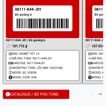
06111-K44-J01
06111
Bộ gioăng A
Bộ gioă
06111-K44-J01 | Bộ gioăng A
06111-K44-J00 
101.772 ₫
107.554 
ENG: GASKET KIT | A
ENG: GASKE
MÃ PHỤ TÙNG: 06111-K44-J01
MÃ PHỤ TÙ
BARCODE: 06111K44J01
BARCODE:
NHÓM PHỤ TÙNG: LỐC MÁY -VÁCH MÁY - GIOĂNG MÁY
MODEL XE: VISION
MODEL XE:
MODEL CODE: K44
MODEL CO
CATALOGUE / BỘ PHỤ TÙNG