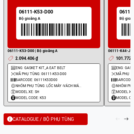
06111-K53-D00
06111
Bộ gioăng A
Bộ gioă
06111-K53-D00 | Bộ gioăng A
06111-K44-J01 
2.094.406 ₫
101.772 
ENG: GASKET KIT_A EAT BELT
ENG: GASKE
MÃ PHỤ TÙNG: 06111-K53-D00
MÃ PHỤ TÙ
BARCODE: 06111K53D00
BARCODE:
NHÓM PHỤ TÙNG: LỐC MÁY -VÁCH MÁY - GIOĂNG MÁY
MODEL XE: SH
MODEL XE:
MODEL CODE: K53
MODEL CO
CATALOGUE / BỘ PHỤ TÙNG