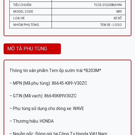
TIÊU CHUẨN
TCCS: 01|2008|HVN
MODEL CODE
K89
LOẠI XE
XE SỐ
NHÓM PHỤ TÙNG
TEM XE - LOGO
MÔ TẢ PHỤ TÙNG
Thông tin sản phẩm Tem ốp sườn trái *B203M*
– MPN (Mã phụ tùng): 86645-K89-V30ZC
– GTIN (Mã vạch): 86645K89V30ZC
– Phụ tùng sử dụng cho dòng xe: WAVE
– Thương hiệu: HONDA
– Nguồn gốc: Đóng gói tại Công Ty Honda Việt Nam