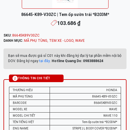
86645-K89-V30ZC | Tem ốp sườn trái *B203M*
103.686 ₫
SKU:
86645K89V30ZC
DANH MỤC:
MÃ PHỤ TÙNG
,
TEM XE - LOGO
,
WAVE
Bạn sẽ mua được giá sỉ C01 này khi đăng ký đại lý tại phần mềm nội bộ
DOV. Đăng ký ngay
tại đây
.
Hotline Quang Do: 0983888624
THÔNG TIN CHI TIẾT
THƯƠNG HIỆU
HONDA
MÃ PHỤ TÙNG
86645-K89-V30ZC
BARCODE
86645K89V30ZC
MODEL XE
WAVE
MODEL CHI TIẾT
WAVE 110
TÊN TIẾNG VIỆT
Tem ốp sườn trái *B203M*
ENG NAME
STRIPE | L BODY COVER *B203M*