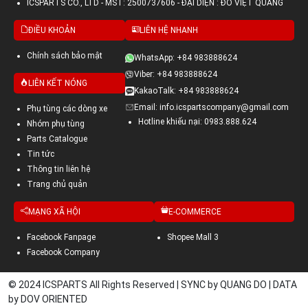
ICSPARTS CO., LTD - MST: 2500737606 - ĐẠI DIỆN : ĐỖ VIỆT QUANG
ĐIỀU KHOẢN
LIÊN HỆ NHANH
Chính sách bảo mật
WhatsApp: +84 983888624
Viber: +84 983888624
LIÊN KẾT NÓNG
KakaoTalk: +84 983888624
Email: info.icspartscompany@gmail.com
Phụ tùng các dòng xe
Hotline khiếu nại: 0983.888.624
Nhóm phụ tùng
Parts Catalogue
Tin tức
Thông tin liên hệ
Trang chủ quản
MẠNG XÃ HỘI
E-COMMERCE
Facebook Fanpage
Shopee Mall 3
Facebook Company
© 2024 ICSPARTS All Rights Reserved | SYNC by QUANG DO | DATA
by DOV ORIENTED