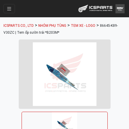
Trang Chính
>
>
>
ICSPARTS CO., LTD
NHÓM PHỤ TÙNG
TEM XE - LOGO
86645-K89-
Cửa Hàng
V30ZC | Tem ốp sườn trái *B203M*
Parts Catalogue
Mã Phụ Tùng
Nhóm Phụ Tùng
Tài khoản