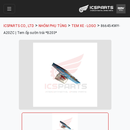
Trang Chính
>
>
>
ICSPARTS CO., LTD
NHÓM PHỤ TÙNG
TEM XE - LOGO
86645-KWY-
Cửa Hàng
A20ZC | Tem ốp sườn trái *B203*
Parts Catalogue
Mã Phụ Tùng
Nhóm Phụ Tùng
Tài khoản