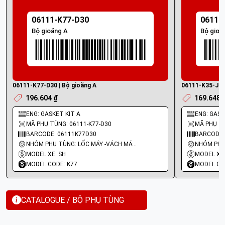
06111-K77-D30
06111
Bộ gioăng A
Bộ gioă
06111-K77-D30 | Bộ gioăng A
06111-K35-J00 
196.604 ₫
169.648 
ENG: GASKET KIT A
ENG: GASKE
MÃ PHỤ TÙNG: 06111-K77-D30
MÃ PHỤ TÙ
BARCODE: 06111K77D30
BARCODE:
NHÓM PHỤ TÙNG: LỐC MÁY -VÁCH MÁY - GIOĂNG MÁY
MODEL XE: SH
MODEL XE
MODEL CODE: K77
MODEL CO
CATALOGUE / BỘ PHỤ TÙNG