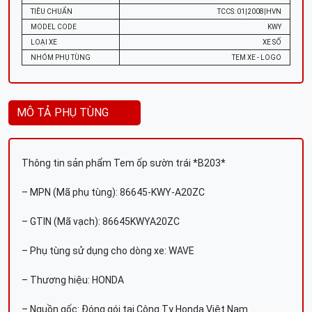
TIÊU CHUẨN
TCCS: 01|2008|HVN
MODEL CODE
KWY
LOẠI XE
XE SỐ
NHÓM PHỤ TÙNG
TEM XE - LOGO
MÔ TẢ PHỤ TÙNG
Thông tin sản phẩm Tem ốp sườn trái *B203*
– MPN (Mã phụ tùng): 86645-KWY-A20ZC
– GTIN (Mã vạch): 86645KWYA20ZC
– Phụ tùng sử dụng cho dòng xe: WAVE
– Thương hiệu: HONDA
– Nguồn gốc: Đóng gói tại Công Ty Honda Việt Nam