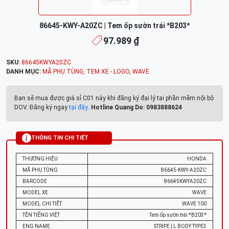
86645-KWY-A20ZC | Tem ốp sườn trái *B203*
97.989 ₫
SKU:
86645KWYA20ZC
DANH MỤC:
MÃ PHỤ TÙNG
,
TEM XE - LOGO
,
WAVE
Bạn sẽ mua được giá sỉ C01 này khi đăng ký đại lý tại phần mềm nội bộ
DOV. Đăng ký ngay
tại đây
.
Hotline Quang Do: 0983888624
THÔNG TIN CHI TIẾT
THƯƠNG HIỆU
HONDA
MÃ PHỤ TÙNG
86645-KWY-A20ZC
BARCODE
86645KWYA20ZC
MODEL XE
WAVE
MODEL CHI TIẾT
WAVE 100
TÊN TIẾNG VIỆT
Tem ốp sườn trái *B203*
ENG NAME
STRIPE | L BODY TYPE3