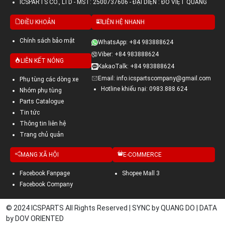
ICSPARTS CO., LTD - MST: 2500737606 - ĐẠI DIỆN : ĐỖ VIỆT QUANG
ĐIỀU KHOẢN
LIÊN HỆ NHANH
Chính sách bảo mật
WhatsApp: +84 983888624
Viber: +84 983888624
LIÊN KẾT NÓNG
KakaoTalk: +84 983888624
Email: info.icspartscompany@gmail.com
Phụ tùng các dòng xe
Hotline khiếu nại: 0983.888.624
Nhóm phụ tùng
Parts Catalogue
Tin tức
Thông tin liên hệ
Trang chủ quản
MẠNG XÃ HỘI
E-COMMERCE
Facebook Fanpage
Shopee Mall 3
Facebook Company
© 2024 ICSPARTS All Rights Reserved | SYNC by QUANG DO | DATA
by DOV ORIENTED