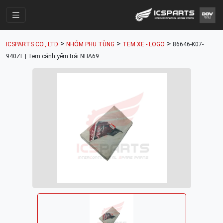
Trang Chính
>
>
>
ICSPARTS CO., LTD
NHÓM PHỤ TÙNG
TEM XE - LOGO
86646-K07-
Cửa Hàng
940ZF | Tem cánh yếm trái NHA69
Parts Catalogue
Mã Phụ Tùng
Nhóm Phụ Tùng
Tài khoản