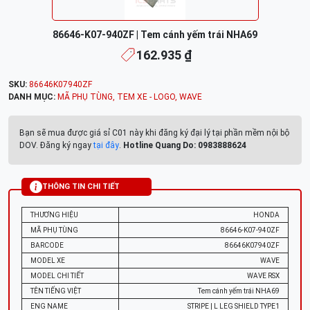
86646-K07-940ZF | Tem cánh yếm trái NHA69
162.935 ₫
SKU:
86646K07940ZF
DANH MỤC:
MÃ PHỤ TÙNG
,
TEM XE - LOGO
,
WAVE
Bạn sẽ mua được giá sỉ C01 này khi đăng ký đại lý tại phần mềm nội bộ
DOV. Đăng ký ngay
tại đây
.
Hotline Quang Do: 0983888624
THÔNG TIN CHI TIẾT
THƯƠNG HIỆU
HONDA
MÃ PHỤ TÙNG
86646-K07-940ZF
BARCODE
86646K07940ZF
MODEL XE
WAVE
MODEL CHI TIẾT
WAVE RSX
TÊN TIẾNG VIỆT
Tem cánh yếm trái NHA69
ENG NAME
STRIPE | L LEG SHIELD TYPE1