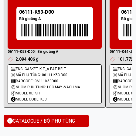
06111-K53-D00
06111
Bộ gioăng A
Bộ gioă
06111-K53-D00 | Bộ gioăng A
06111-K44-J01 
2.094.406 ₫
101.772 
ENG: GASKET KIT_A EAT BELT
ENG: GASKE
MÃ PHỤ TÙNG: 06111-K53-D00
MÃ PHỤ TÙ
BARCODE: 06111K53D00
BARCODE:
NHÓM PHỤ TÙNG: LỐC MÁY -VÁCH MÁY - GIOĂNG MÁY
MODEL XE: SH
MODEL XE:
MODEL CODE: K53
MODEL CO
CATALOGUE / BỘ PHỤ TÙNG