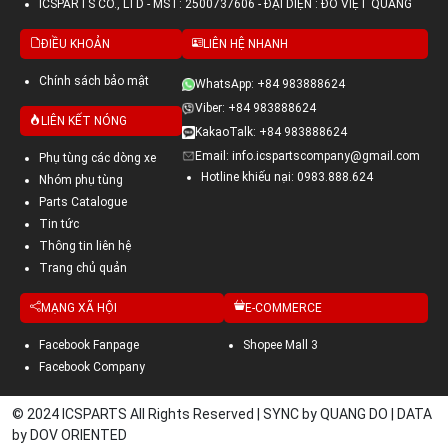
ICSPARTS CO., LTD - MST: 2500737606 - ĐẠI DIỆN : ĐỖ VIỆT QUANG
ĐIỀU KHOẢN
LIÊN HỆ NHANH
Chính sách bảo mật
WhatsApp: +84 983888624
Viber: +84 983888624
LIÊN KẾT NÓNG
KakaoTalk: +84 983888624
Email: info.icspartscompany@gmail.com
Phụ tùng các dòng xe
Hotline khiếu nại: 0983.888.624
Nhóm phụ tùng
Parts Catalogue
Tin tức
Thông tin liên hệ
Trang chủ quản
MẠNG XÃ HỘI
E-COMMERCE
Facebook Fanpage
Shopee Mall 3
Facebook Company
© 2024 ICSPARTS All Rights Reserved | SYNC by QUANG DO | DATA
by DOV ORIENTED