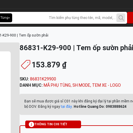
 Tùng
1-K29-900 | Tem ốp sườn phải
86831-K29-900 | Tem ốp sườn phả
153.879 ₫
SKU:
86831K29900
DANH MỤC:
MÃ PHỤ TÙNG
,
SH MODE
,
TEM XE - LOGO
Bạn sẽ mua được giá sỉ C01 này khi đăng ký đại lý tại phần mềm n
bộ DOV. Đăng ký ngay
tại đây
.
Hotline Quang Do: 0983888624
THÔNG TIN CHI TIẾT