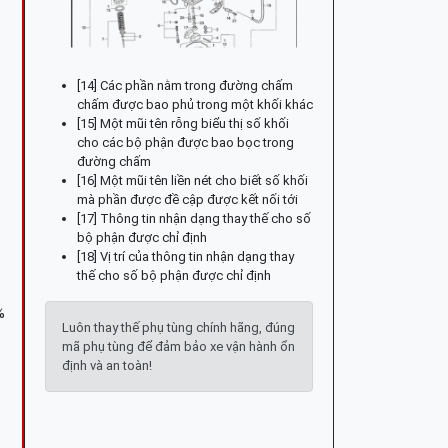
[14] Các phần nằm trong đường chấm
chấm được bao phủ trong một khối khác
[15] Một mũi tên rỗng biểu thị số khối
cho các bộ phận được bao bọc trong
đường chấm
[16] Một mũi tên liền nét cho biết số khối
mà phần được đề cập được kết nối tới
[17] Thông tin nhận dạng thay thế cho số
bộ phận được chỉ định
[18] Vị trí của thông tin nhận dạng thay
thế cho số bộ phận được chỉ định
%
Luôn thay thế phụ tùng chính hãng, đúng
mã phụ tùng để đảm bảo xe vận hành ổn
định và an toàn!