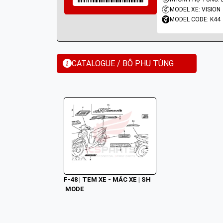
MODEL XE: VISION
MODEL CODE: K44
CATALOGUE / BỘ PHỤ TÙNG
F-48 | TEM XE - MÁC XE | SH
 MODE