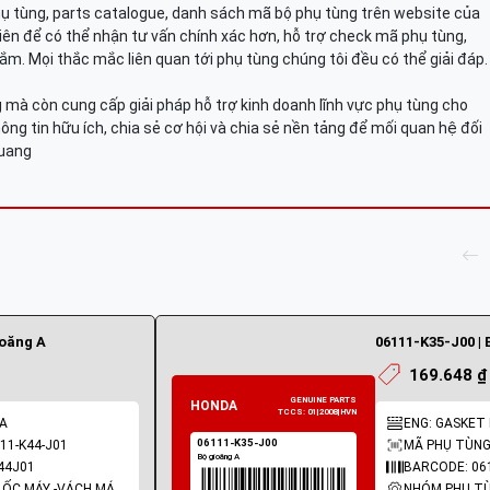
hụ tùng, parts catalogue, danh sách mã bộ phụ tùng trên website của
viên để có thể nhận tư vấn chính xác hơn, hỗ trợ check mã phụ tùng,
ắm. Mọi thắc mắc liên quan tới phụ tùng chúng tôi đều có thể giải đáp.
mà còn cung cấp giải pháp hỗ trợ kinh doanh lĩnh vực phụ tùng cho
ông tin hữu ích, chia sẻ cơ hội và chia sẻ nền tảng để mối quan hệ đối
Quang
ioăng A
06111-K35-J00 | 
169.648 ₫
 A
ENG: GASKET K
11-K44-J01
MÃ PHỤ TÙNG:
44J01
BARCODE: 06
NHÓM PHỤ TÙNG: LỐC MÁY -VÁCH MÁY - GIOĂNG MÁY