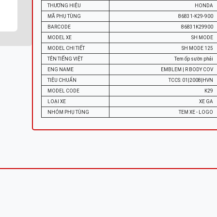
THƯƠNG HIỆU
HONDA
MÃ PHỤ TÙNG
86831-K29-900
BARCODE
86831K29900
MODEL XE
SH MODE
MODEL CHI TIẾT
SH MODE 125
TÊN TIẾNG VIỆT
Tem ốp sườn phải
ENG NAME
EMBLEM | R BODY COV
TIÊU CHUẨN
TCCS: 01|2008|HVN
MODEL CODE
K29
LOẠI XE
XE GA
NHÓM PHỤ TÙNG
TEM XE - LOGO