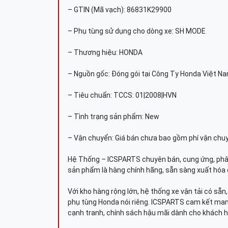
– GTIN (Mã vạch): 86831K29900
– Phụ tùng sử dụng cho dòng xe: SH MODE
– Thương hiệu: HONDA
– Nguồn gốc: Đóng gói tại Công Ty Honda Việt N
– Tiêu chuẩn: TCCS: 01|2008|HVN
– Tình trạng sản phẩm: New
– Vận chuyển: Giá bán chưa bao gồm phí vận chu
Hệ Thống – ICSPARTS chuyên bán, cung ứng, phâ
sản phẩm là hàng chính hãng, sẵn sàng xuất hóa 
Với kho hàng rộng lớn, hệ thống xe vận tải có sẵ
phụ tùng Honda nói riêng. ICSPARTS cam kết man
cạnh tranh, chính sách hậu mãi dành cho khách h