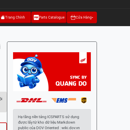
Trang Chính
Parts Catalogue
Cửa Hàng
i
ội
Hạ tầng nền tảng ICSPARTS sử dụng
được lấy từ kho dữ liệu Markdown
public của DOV Oriented : wiki.dov.vn