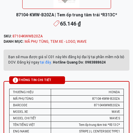
87104-KWW-B20ZA | Tem ốp trung tâm trái *R313C*
65.146 ₫
SKU:
87104KWWB20ZA
DANH MỤC:
MÃ PHỤ TÙNG
,
TEM XE - LOGO
,
WAVE
Bạn sẽ mua được giá sỉ C01 này khi đăng ký đại lý tại phần mềm nội bộ
DOV. Đăng ký ngay
tại đây
.
Hotline Quang Do: 0983888624
THÔNG TIN CHI TIẾT
THƯƠNG HIỆU
HONDA
MÃ PHỤ TÙNG
87104-KWW-B20ZA
BARCODE
87104KWWB20ZA
MODEL XE
WAVE
MODEL CHI TIẾT
WAVE S
TÊN TIẾNG VIỆT
Tem ốp trung tâm trái *R313C*
ENG NAME
STRIPE | L CENTER SIDE TYPE1