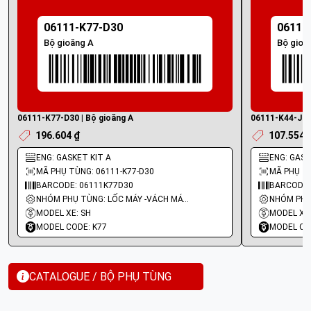
06111-K77-D30
06111
Bộ gioăng A
Bộ gioă
06111-K77-D30 | Bộ gioăng A
06111-K44-J00 
196.604 ₫
107.554 
ENG: GASKET KIT A
ENG: GASKE
MÃ PHỤ TÙNG: 06111-K77-D30
MÃ PHỤ TÙ
BARCODE: 06111K77D30
BARCODE:
NHÓM PHỤ TÙNG: LỐC MÁY -VÁCH MÁY - GIOĂNG MÁY
MODEL XE: SH
MODEL XE:
MODEL CODE: K77
MODEL CO
CATALOGUE / BỘ PHỤ TÙNG