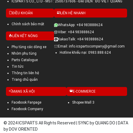
ICSPARTS CO., LTD - MST: 2500737606 - ĐẠI DIỆN : ĐỖ VIỆT QUANG
ĐIỀU KHOẢN
LIÊN HỆ NHANH
Chính sách bảo mật
WhatsApp: +84 983888624
Viber: +84 983888624
LIÊN KẾT NÓNG
KakaoTalk: +84 983888624
Email: info.icspartscompany@gmail.com
Phụ tùng các dòng xe
Hotline khiếu nại: 0983.888.624
Nhóm phụ tùng
Parts Catalogue
Tin tức
Thông tin liên hệ
Trang chủ quản
MẠNG XÃ HỘI
E-COMMERCE
Facebook Fanpage
Shopee Mall 3
Facebook Company
© 2024 ICSPARTS All Rights Reserved | SYNC by QUANG DO | DATA
by DOV ORIENTED