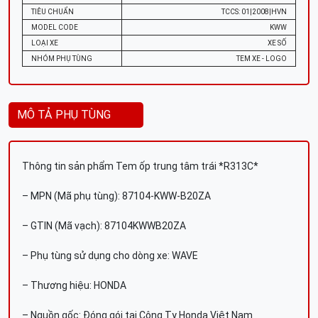
TIÊU CHUẨN
TCCS: 01|2008|HVN
MODEL CODE
KWW
LOẠI XE
XE SỐ
NHÓM PHỤ TÙNG
TEM XE - LOGO
MÔ TẢ PHỤ TÙNG
Thông tin sản phẩm Tem ốp trung tâm trái *R313C*
– MPN (Mã phụ tùng): 87104-KWW-B20ZA
– GTIN (Mã vạch): 87104KWWB20ZA
– Phụ tùng sử dụng cho dòng xe: WAVE
– Thương hiệu: HONDA
– Nguồn gốc: Đóng gói tại Công Ty Honda Việt Nam