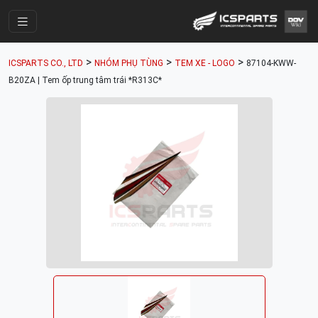
Trang Chính
>
>
>
ICSPARTS CO., LTD
NHÓM PHỤ TÙNG
TEM XE - LOGO
87104-KWW-
Cửa Hàng
B20ZA | Tem ốp trung tâm trái *R313C*
Parts Catalogue
Mã Phụ Tùng
Nhóm Phụ Tùng
Tài khoản