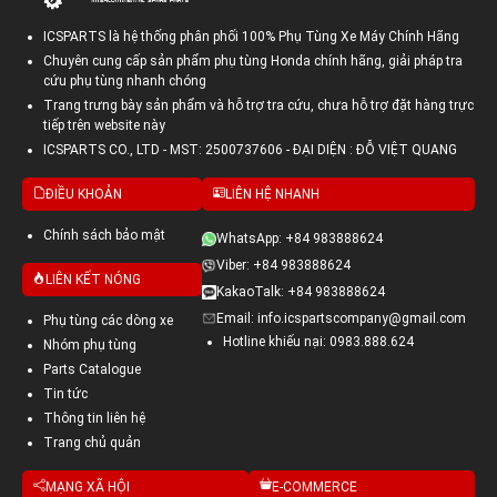
ICSPARTS là hệ thống phân phối 100% Phụ Tùng Xe Máy Chính Hãng
Chuyên cung cấp sản phẩm phụ tùng Honda chính hãng, giải pháp tra
cứu phụ tùng nhanh chóng
Trang trưng bày sản phẩm và hỗ trợ tra cứu, chưa hỗ trợ đặt hàng trực
tiếp trên website này
ICSPARTS CO., LTD - MST: 2500737606 - ĐẠI DIỆN : ĐỖ VIỆT QUANG
ĐIỀU KHOẢN
LIÊN HỆ NHANH
Chính sách bảo mật
WhatsApp: +84 983888624
Viber: +84 983888624
LIÊN KẾT NÓNG
KakaoTalk: +84 983888624
Email: info.icspartscompany@gmail.com
Phụ tùng các dòng xe
Hotline khiếu nại: 0983.888.624
Nhóm phụ tùng
Parts Catalogue
Tin tức
Thông tin liên hệ
Trang chủ quản
MẠNG XÃ HỘI
E-COMMERCE