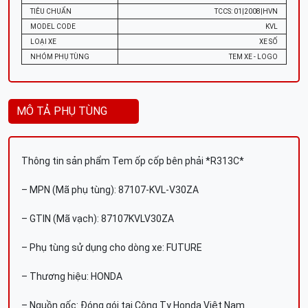
TIÊU CHUẨN
TCCS: 01|2008|HVN
MODEL CODE
KVL
LOẠI XE
XE SỐ
NHÓM PHỤ TÙNG
TEM XE - LOGO
MÔ TẢ PHỤ TÙNG
Thông tin sản phẩm Tem ốp cốp bên phải *R313C*
– MPN (Mã phụ tùng): 87107-KVL-V30ZA
– GTIN (Mã vạch): 87107KVLV30ZA
– Phụ tùng sử dụng cho dòng xe: FUTURE
– Thương hiệu: HONDA
– Nguồn gốc: Đóng gói tại Công Ty Honda Việt Nam