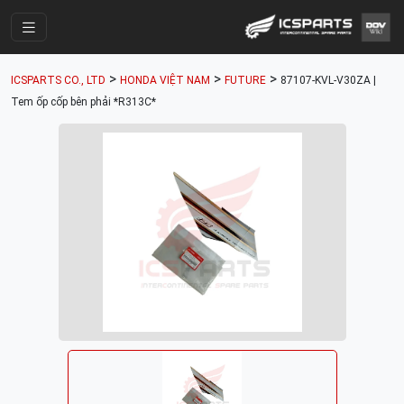
Trang Chính
>
>
>
ICSPARTS CO., LTD
HONDA VIỆT NAM
FUTURE
87107-KVL-V30ZA |
Cửa Hàng
Tem ốp cốp bên phải *R313C*
Parts Catalogue
Mã Phụ Tùng
Nhóm Phụ Tùng
Tài khoản