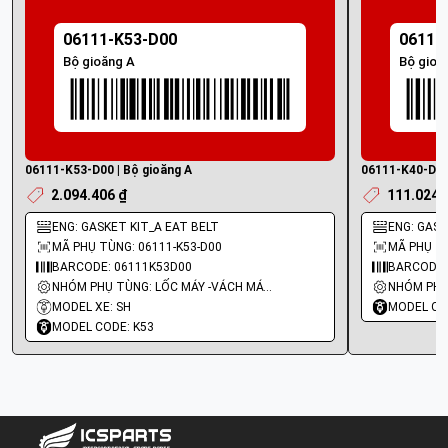
06111-K53-D00
06111
Bộ gioăng A
Bộ gioă
06111-K53-D00 | Bộ gioăng A
06111-K40-D20 
2.094.406 ₫
111.024 
ENG: GASKET KIT_A EAT BELT
ENG: GASKE
MÃ PHỤ TÙNG: 06111-K53-D00
MÃ PHỤ TÙ
BARCODE: 06111K53D00
BARCODE:
NHÓM PHỤ TÙNG: LỐC MÁY -VÁCH MÁY - GIOĂNG MÁY
MODEL XE: SH
MODEL CO
MODEL CODE: K53