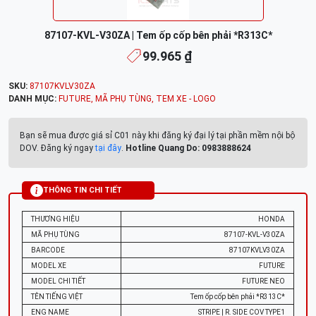
87107-KVL-V30ZA | Tem ốp cốp bên phải *R313C*
99.965 ₫
SKU:
87107KVLV30ZA
DANH MỤC:
FUTURE
,
MÃ PHỤ TÙNG
,
TEM XE - LOGO
Bạn sẽ mua được giá sỉ C01 này khi đăng ký đại lý tại phần mềm nội bộ
DOV. Đăng ký ngay
tại đây
.
Hotline Quang Do: 0983888624
THÔNG TIN CHI TIẾT
THƯƠNG HIỆU
HONDA
MÃ PHỤ TÙNG
87107-KVL-V30ZA
BARCODE
87107KVLV30ZA
MODEL XE
FUTURE
MODEL CHI TIẾT
FUTURE NEO
TÊN TIẾNG VIỆT
Tem ốp cốp bên phải *R313C*
ENG NAME
STRIPE | R. SIDE COV TYPE1