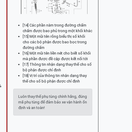
[14] Các phần nằm trong đường chấm
chấm được bao phủ trong một khối khác
[15] Một mũi tên rỗng biểu thị số khối
cho các bộ phận được bao bọc trong
đường chấm
[16] Một mũi tên liền nét cho biết số khối
mà phần được đề cập được kết nối tới
[17] Thông tin nhận dạng thay thế cho số
bộ phận được chỉ định
[18] Vị trí của thông tin nhận dạng thay
thế cho số bộ phận được chỉ định
%
Luôn thay thế phụ tùng chính hãng, đúng
mã phụ tùng để đảm bảo xe vận hành ổn
định và an toàn!