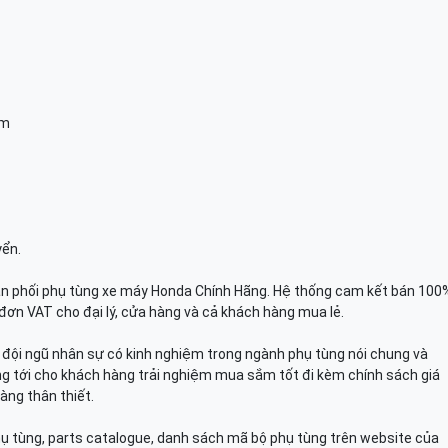
am
yển.
n phối phụ tùng xe máy Honda Chính Hãng. Hệ thống cam kết bán 100
đơn VAT cho đại lý, cửa hàng và cả khách hàng mua lẻ.
n, đội ngũ nhân sự có kinh nghiệm trong ngành phụ tùng nói chung và
g tới cho khách hàng trải nghiệm mua sắm tốt đi kèm chính sách giá
àng thân thiết.
hụ tùng, parts catalogue, danh sách mã bộ phụ tùng trên website của