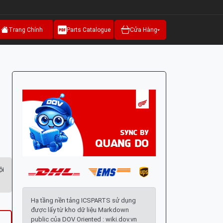
Trang Chính
Parts Catalogue
Cửa Hàng
ội
Hạ tầng nền tảng ICSPARTS sử dụng
được lấy từ kho dữ liệu Markdown
public của DOV Oriented : wiki.dov.vn