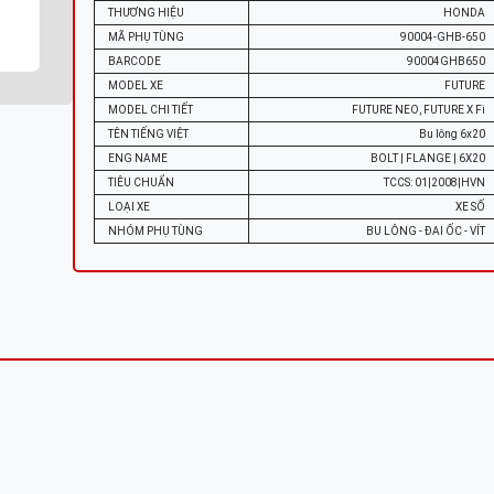
THƯƠNG HIỆU
HONDA
MÃ PHỤ TÙNG
90004-GHB-650
BARCODE
90004GHB650
MODEL XE
FUTURE
MODEL CHI TIẾT
FUTURE NEO, FUTURE X Fi
TÊN TIẾNG VIỆT
Bu lông 6x20
ENG NAME
BOLT | FLANGE | 6X20
TIÊU CHUẨN
TCCS: 01|2008|HVN
LOẠI XE
XE SỐ
NHÓM PHỤ TÙNG
BU LÔNG - ĐAI ỐC - VÍT