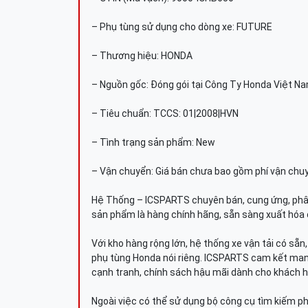
– Phụ tùng sử dụng cho dòng xe: FUTURE
– Thương hiệu: HONDA
– Nguồn gốc: Đóng gói tại Công Ty Honda Việt N
– Tiêu chuẩn: TCCS: 01|2008|HVN
– Tình trạng sản phẩm: New
– Vận chuyển: Giá bán chưa bao gồm phí vận chu
Hệ Thống – ICSPARTS chuyên bán, cung ứng, phâ
sản phẩm là hàng chính hãng, sẵn sàng xuất hóa 
Với kho hàng rộng lớn, hệ thống xe vận tải có sẵ
phụ tùng Honda nói riêng. ICSPARTS cam kết man
cạnh tranh, chính sách hậu mãi dành cho khách h
Ngoài việc có thể sử dụng bộ công cụ tìm kiếm p