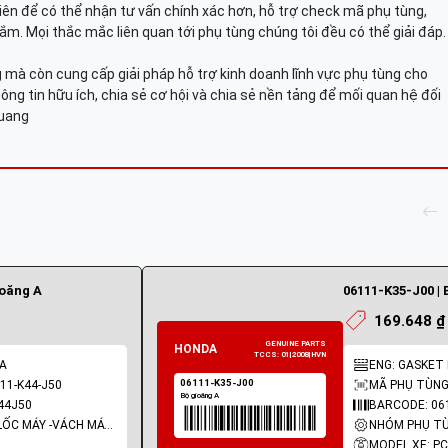
viên để có thể nhận tư vấn chính xác hơn, hỗ trợ check mã phụ tùng,
ắm. Mọi thắc mắc liên quan tới phụ tùng chúng tôi đều có thể giải đáp.
mà còn cung cấp giải pháp hỗ trợ kinh doanh lĩnh vực phụ tùng cho
ông tin hữu ích, chia sẻ cơ hội và chia sẻ nền tảng để mối quan hệ đối
Quang
ioăng A
06111-K35-J00 | 
169.648 ₫
 A
ENG: GASKET K
11-K44-J50
MÃ PHỤ TÙNG:
44J50
BARCODE: 06
NHÓM PHỤ TÙNG: LỐC MÁY -VÁCH MÁY - GIOĂNG MÁY
MODEL XE: P