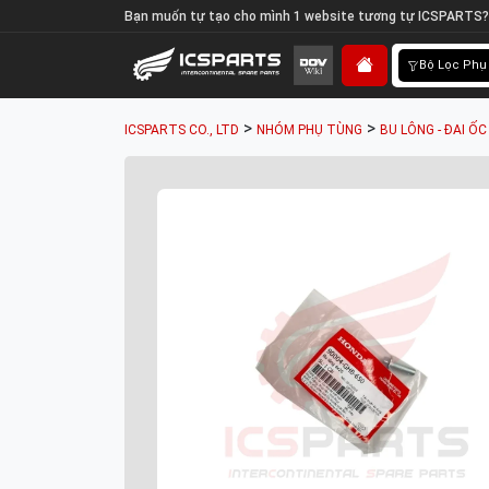
Bạn muốn tự tạo cho mình 1 website tương tự ICSPARTS?
Bộ Lọc Phụ
>
>
ICSPARTS CO., LTD
NHÓM PHỤ TÙNG
BU LÔNG - ĐAI ỐC 