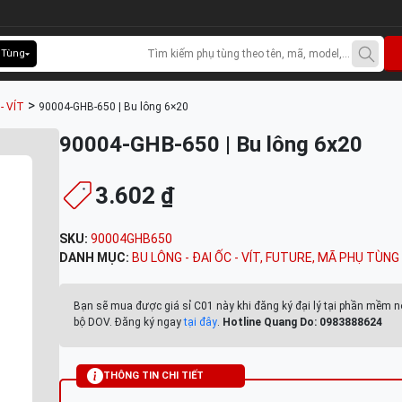
 Tùng
>
- VÍT
90004-GHB-650 | Bu lông 6×20
90004-GHB-650 | Bu lông 6x20
3.602 ₫
SKU:
90004GHB650
DANH MỤC:
BU LÔNG - ĐAI ỐC - VÍT
,
FUTURE
,
MÃ PHỤ TÙNG
Bạn sẽ mua được giá sỉ C01 này khi đăng ký đại lý tại phần mềm n
bộ DOV. Đăng ký ngay
tại đây
.
Hotline Quang Do: 0983888624
THÔNG TIN CHI TIẾT