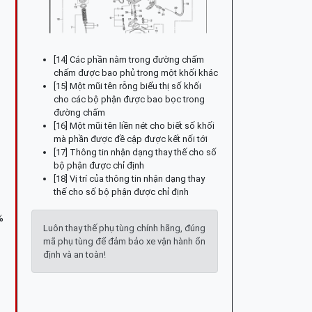
[14] Các phần nằm trong đường chấm
chấm được bao phủ trong một khối khác
[15] Một mũi tên rỗng biểu thị số khối
cho các bộ phận được bao bọc trong
đường chấm
[16] Một mũi tên liền nét cho biết số khối
mà phần được đề cập được kết nối tới
[17] Thông tin nhận dạng thay thế cho số
bộ phận được chỉ định
[18] Vị trí của thông tin nhận dạng thay
thế cho số bộ phận được chỉ định
%
Luôn thay thế phụ tùng chính hãng, đúng
mã phụ tùng để đảm bảo xe vận hành ổn
định và an toàn!