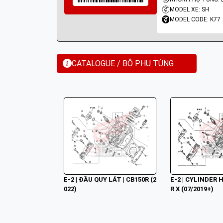
MODEL XE: SH
MODEL CODE: K77
CATALOGUE / BỘ PHỤ TÙNG
E-2 | ĐẦU QUY LÁT | CB150R (2
E-2 | CYLINDER 
022)
R X (07/2019+)