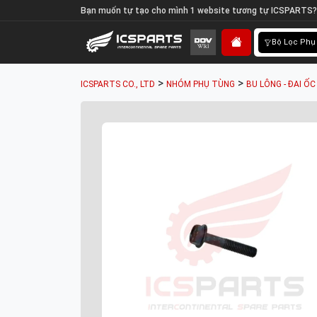
Bạn muốn tự tạo cho mình 1 website tương tự ICSPARTS?
Bộ Lọc Phụ
>
>
ICSPARTS CO., LTD
NHÓM PHỤ TÙNG
BU LÔNG - ĐAI ỐC 