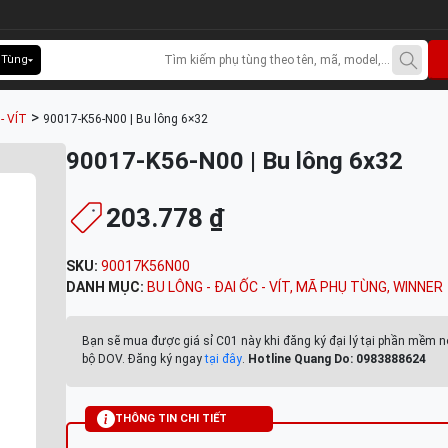
 Tùng
>
- VÍT
90017-K56-N00 | Bu lông 6×32
90017-K56-N00 | Bu lông 6x32
203.778 ₫
SKU:
90017K56N00
DANH MỤC:
BU LÔNG - ĐAI ỐC - VÍT
,
MÃ PHỤ TÙNG
,
WINNER
Bạn sẽ mua được giá sỉ C01 này khi đăng ký đại lý tại phần mềm n
bộ DOV. Đăng ký ngay
tại đây
.
Hotline Quang Do: 0983888624
THÔNG TIN CHI TIẾT