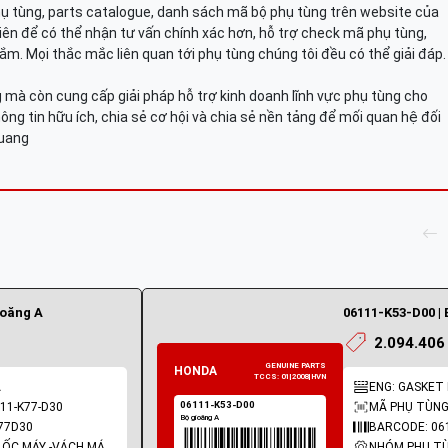
hụ tùng, parts catalogue, danh sách mã bộ phụ tùng trên website của
viên để có thể nhận tư vấn chính xác hơn, hỗ trợ check mã phụ tùng,
ắm. Mọi thắc mắc liên quan tới phụ tùng chúng tôi đều có thể giải đáp.
mà còn cung cấp giải pháp hỗ trợ kinh doanh lĩnh vực phụ tùng cho
ông tin hữu ích, chia sẻ cơ hội và chia sẻ nền tảng để mối quan hệ đối
Quang
ioăng A
06111-K53-D00 | 
2.094.406
A
ENG: GASKET 
11-K77-D30
MÃ PHỤ TÙNG:
77D30
BARCODE: 06
NHÓM PHỤ TÙNG: LỐC MÁY -VÁCH MÁY - GIOĂNG MÁY