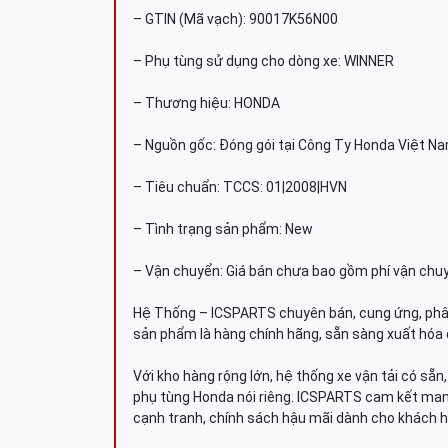
– GTIN (Mã vạch): 90017K56N00
– Phụ tùng sử dụng cho dòng xe: WINNER
– Thương hiệu: HONDA
– Nguồn gốc: Đóng gói tại Công Ty Honda Việt N
– Tiêu chuẩn: TCCS: 01|2008|HVN
– Tình trạng sản phẩm: New
– Vận chuyển: Giá bán chưa bao gồm phí vận chu
Hệ Thống – ICSPARTS chuyên bán, cung ứng, phâ
sản phẩm là hàng chính hãng, sẵn sàng xuất hóa 
Với kho hàng rộng lớn, hệ thống xe vận tải có sẵ
phụ tùng Honda nói riêng. ICSPARTS cam kết man
cạnh tranh, chính sách hậu mãi dành cho khách h