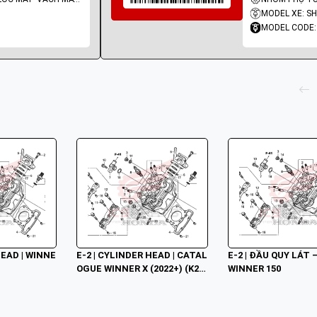
MODEL XE: SH
MODEL CODE:
HEAD | WINNE
E-2 | CYLINDER HEAD | CATAL
E-2 | ĐẦU QUY LÁT –
OGUE WINNER X (2022+) (K2
WINNER 150
P)