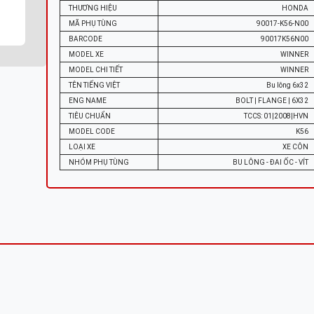
THƯƠNG HIỆU
HONDA
MÃ PHỤ TÙNG
90017-K56-N00
BARCODE
90017K56N00
MODEL XE
WINNER
MODEL CHI TIẾT
WINNER
TÊN TIẾNG VIỆT
Bu lông 6x32
ENG NAME
BOLT | FLANGE | 6X32
TIÊU CHUẨN
TCCS: 01|2008|HVN
MODEL CODE
K56
LOẠI XE
XE CÔN
NHÓM PHỤ TÙNG
BU LÔNG - ĐAI ỐC - VÍT