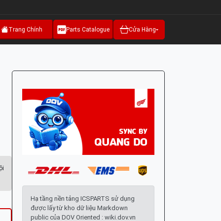
Trang Chính
Parts Catalogue
Cửa Hàng
ội
Hạ tầng nền tảng ICSPARTS sử dụng
được lấy từ kho dữ liệu Markdown
public của DOV Oriented : wiki.dov.vn