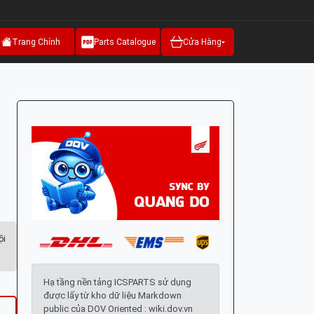
Trang Chính
Parts Catalogue
Cửa Hàng
ội
Hạ tầng nền tảng ICSPARTS sử dụng
được lấy từ kho dữ liệu Markdown
public của DOV Oriented : wiki.dov.vn