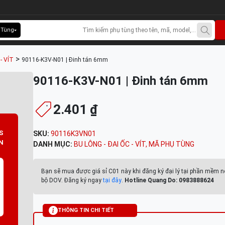
 Tùng
>
- VÍT
90116-K3V-N01 | Đinh tán 6mm
90116-K3V-N01 | Đinh tán 6mm
2.401 ₫
S
SKU:
90116K3VN01
N
DANH MỤC:
BU LÔNG - ĐAI ỐC - VÍT
,
MÃ PHỤ TÙNG
Bạn sẽ mua được giá sỉ C01 này khi đăng ký đại lý tại phần mềm n
bộ DOV. Đăng ký ngay
tại đây
.
Hotline Quang Do: 0983888624
THÔNG TIN CHI TIẾT