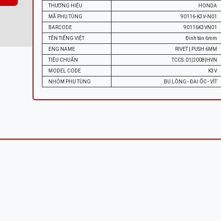
THƯƠNG HIỆU
HONDA
MÃ PHỤ TÙNG
90116-K3V-N01
BARCODE
90116K3VN01
TÊN TIẾNG VIỆT
Đinh tán 6mm
ENG NAME
RIVET | PUSH 6MM
TIÊU CHUẨN
TCCS: 01|2008|HVN
MODEL CODE
K3V
NHÓM PHỤ TÙNG
BU LÔNG - ĐAI ỐC - VÍT