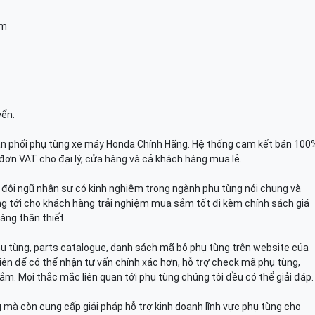
am
yển.
n phối phụ tùng xe máy Honda Chính Hãng. Hệ thống cam kết bán 100
đơn VAT cho đại lý, cửa hàng và cả khách hàng mua lẻ.
n, đội ngũ nhân sự có kinh nghiệm trong ngành phụ tùng nói chung và
g tới cho khách hàng trải nghiệm mua sắm tốt đi kèm chính sách giá
àng thân thiết.
hụ tùng, parts catalogue, danh sách mã bộ phụ tùng trên website của
viên để có thể nhận tư vấn chính xác hơn, hỗ trợ check mã phụ tùng,
ắm. Mọi thắc mắc liên quan tới phụ tùng chúng tôi đều có thể giải đáp.
mà còn cung cấp giải pháp hỗ trợ kinh doanh lĩnh vực phụ tùng cho