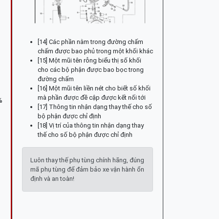
[14] Các phần nằm trong đường chấm
chấm được bao phủ trong một khối khác
[15] Một mũi tên rỗng biểu thị số khối
cho các bộ phận được bao bọc trong
đường chấm
[16] Một mũi tên liền nét cho biết số khối
mà phần được đề cập được kết nối tới
%
[17] Thông tin nhận dạng thay thế cho số
bộ phận được chỉ định
[18] Vị trí của thông tin nhận dạng thay
thế cho số bộ phận được chỉ định
Luôn thay thế phụ tùng chính hãng, đúng
mã phụ tùng để đảm bảo xe vận hành ổn
định và an toàn!