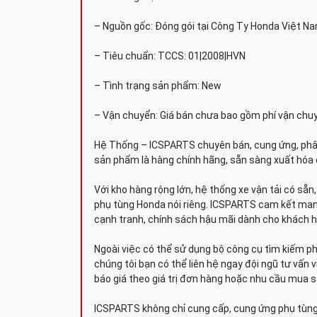
– Nguồn gốc: Đóng gói tại Công Ty Honda Việt N
– Tiêu chuẩn: TCCS: 01|2008|HVN
– Tình trạng sản phẩm: New
– Vận chuyển: Giá bán chưa bao gồm phí vận chu
Hệ Thống – ICSPARTS chuyên bán, cung ứng, phâ
sản phẩm là hàng chính hãng, sẵn sàng xuất hóa 
Với kho hàng rộng lớn, hệ thống xe vận tải có sẵ
phụ tùng Honda nói riêng. ICSPARTS cam kết man
cạnh tranh, chính sách hậu mãi dành cho khách h
Ngoài việc có thể sử dụng bộ công cụ tìm kiếm p
chúng tôi bạn có thể liên hệ ngay đội ngũ tư vấn 
báo giá theo giá trị đơn hàng hoặc nhu cầu mua s
ICSPARTS không chỉ cung cấp, cung ứng phụ tùng 