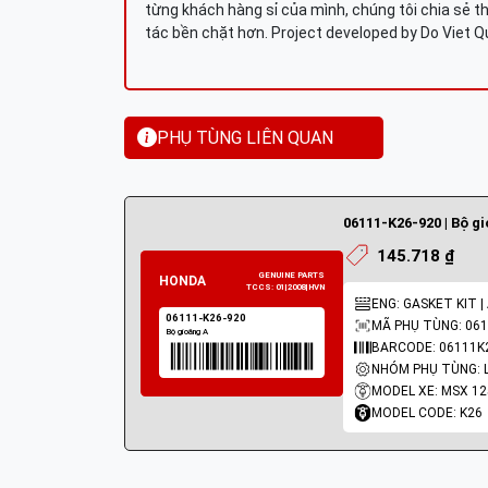
từng khách hàng sỉ của mình, chúng tôi chia sẻ th
tác bền chặt hơn. Project developed by Do Viet 
PHỤ TÙNG LIÊN QUAN
06111-K26-920 | Bộ g
145.718 ₫
ENG: GASKET KIT |
MÃ PHỤ TÙNG: 061
BARCODE: 06111K
MODEL XE: MSX 12
MODEL CODE: K26