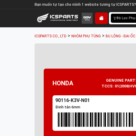
Bạn muốn tự tạo cho mình 1 website tương tự ICSPARTS?
Bộ Lọc Phụ
>
>
ICSPARTS CO., LTD
NHÓM PHỤ TÙNG
BU LÔNG - ĐAI ỐC 
GENUINE PART
HONDA
TCCS: 01|2008|HV
90116-K3V-N01
Đinh tán 6mm