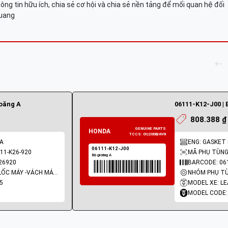
ông tin hữu ích, chia sẻ cơ hội và chia sẻ nền tảng để mối quan hệ đối
Quang
ioăng A
06111-K12-J00 | 
808.388 ₫
 A
ENG: GASKET 
11-K26-920
MÃ PHỤ TÙNG:
26920
BARCODE: 06
NHÓM PHỤ TÙNG: LỐC MÁY -VÁCH MÁY - GIOĂNG MÁY
5
MODEL XE: L
MODEL CODE: