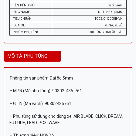
TÊN TIẾNG VIỆT
Đai ốc 5mm
ENG NAME
NUT | HEX. | 5MM
TIÊU CHUẨN
TCCS: 01|2008|HVN
LOẠI XE
XE GA, XE SỐ
NHÓM PHỤ TÙNG
BU LÔNG - ĐAI ỐC - VÍT
MÔ TẢ PHỤ TÙNG
Thông tin sản phẩm Đai ốc 5mm
– MPN (Mã phụ tùng): 90302-435-761
– GTIN (Mã vạch): 90302435761
– Phụ tùng sử dụng cho dòng xe: AIR BLADE, CLICK, DREAM,
FUTURE, LEAD, PCX, WAVE
– Thương hiệu: HONDA