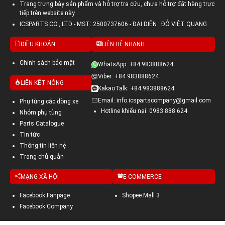
Trang trưng bày sản phẩm và hỗ trợ tra cứu, chưa hỗ trợ đặt hàng trực
tiếp trên website này
ICSPARTS CO., LTD - MST: 2500737606 - ĐẠI DIỆN : ĐỖ VIỆT QUANG
ĐIỀU KHOẢN
LIÊN HỆ NHANH
Chính sách bảo mật
WhatsApp: +84 983888624
Viber: +84 983888624
LIÊN KẾT NÓNG
KakaoTalk: +84 983888624
Email: info.icspartscompany@gmail.com
Phụ tùng các dòng xe
Hotline khiếu nại: 0983.888.624
Nhóm phụ tùng
Parts Catalogue
Tin tức
Thông tin liên hệ
Trang chủ quản
MẠNG XÃ HỘI
E-COMMERCE
Facebook Fanpage
Shopee Mall 3
Facebook Company