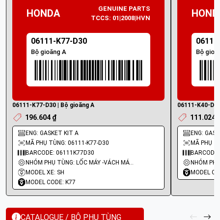
GENUINE PARTS
HONDA
HOND
TCCS: 01|2008|HVN
06111-K77-D30
06111
Bộ gioăng A
Bộ gioă
06111-K77-D30 | Bộ gioăng A
06111-K40-D20 
196.604 ₫
111.024 
ENG: GASKET KIT A
ENG: GASKE
MÃ PHỤ TÙNG: 06111-K77-D30
MÃ PHỤ TÙ
BARCODE: 06111K77D30
BARCODE:
NHÓM PHỤ TÙNG: LỐC MÁY -VÁCH MÁY - GIOĂNG MÁY
MODEL XE: SH
MODEL CO
MODEL CODE: K77
CATALOGUE / BỘ PHỤ TÙNG