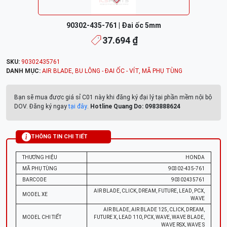
90302-435-761 | Đai ốc 5mm
37.694 ₫
SKU:
90302435761
DANH MỤC:
AIR BLADE
,
BU LÔNG - ĐAI ỐC - VÍT
,
MÃ PHỤ TÙNG
Bạn sẽ mua được giá sỉ C01 này khi đăng ký đại lý tại phần mềm nội bộ
DOV. Đăng ký ngay
tại đây
.
Hotline Quang Do: 0983888624
THÔNG TIN CHI TIẾT
THƯƠNG HIỆU
HONDA
MÃ PHỤ TÙNG
90302-435-761
BARCODE
90302435761
AIR BLADE, CLICK, DREAM, FUTURE, LEAD, PCX,
MODEL XE
WAVE
AIR BLADE, AIR BLADE 125, CLICK, DREAM,
MODEL CHI TIẾT
FUTURE X, LEAD 110, PCX, WAVE, WAVE BLADE,
WAVE RSX, WAVE S