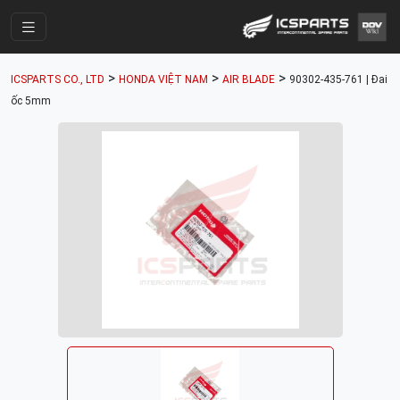
Trang Chính
>
>
>
ICSPARTS CO., LTD
HONDA VIỆT NAM
AIR BLADE
90302-435-761 | Đai
Cửa Hàng
ốc 5mm
Parts Catalogue
Mã Phụ Tùng
Nhóm Phụ Tùng
Tài khoản