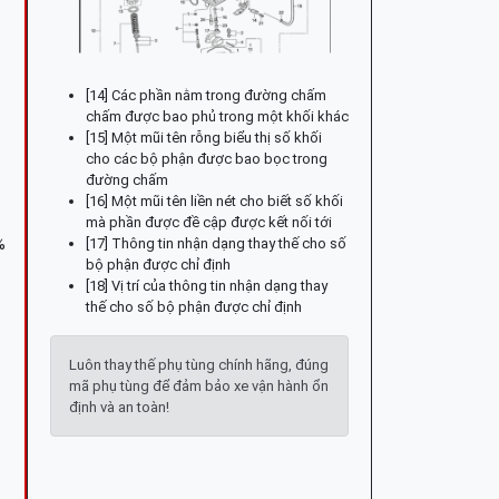
[14] Các phần nằm trong đường chấm
chấm được bao phủ trong một khối khác
[15] Một mũi tên rỗng biểu thị số khối
cho các bộ phận được bao bọc trong
đường chấm
[16] Một mũi tên liền nét cho biết số khối
mà phần được đề cập được kết nối tới
[17] Thông tin nhận dạng thay thế cho số
%
bộ phận được chỉ định
[18] Vị trí của thông tin nhận dạng thay
thế cho số bộ phận được chỉ định
Luôn thay thế phụ tùng chính hãng, đúng
mã phụ tùng để đảm bảo xe vận hành ổn
định và an toàn!