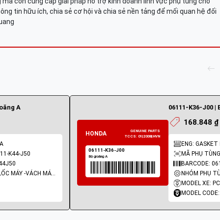
mà còn cung cấp giải pháp hỗ trợ kinh doanh lĩnh vực phụ tùng cho
ông tin hữu ích, chia sẻ cơ hội và chia sẻ nền tảng để mối quan hệ đối
Quang
ioăng A
06111-K36-J00 | 
168.848 ₫
 A
ENG: GASKET 
11-K44-J50
MÃ PHỤ TÙNG:
44J50
BARCODE: 06
NHÓM PHỤ TÙNG: LỐC MÁY -VÁCH MÁY - GIOĂNG MÁY
MODEL XE: P
MODEL CODE: