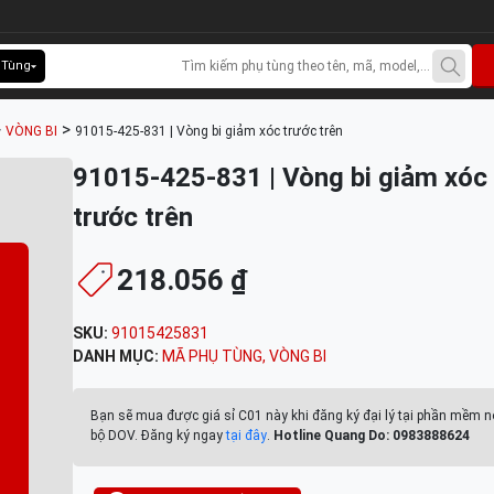
 Tùng
>
>
VÒNG BI
91015-425-831 | Vòng bi giảm xóc trước trên
91015-425-831 | Vòng bi giảm xóc
trước trên
218.056 ₫
SKU:
91015425831
DANH MỤC:
MÃ PHỤ TÙNG
,
VÒNG BI
Bạn sẽ mua được giá sỉ C01 này khi đăng ký đại lý tại phần mềm n
bộ DOV. Đăng ký ngay
tại đây
.
Hotline Quang Do: 0983888624