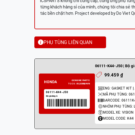
ICSPARTS không chỉ cung cấp, cung ứng phụ tùng 
từng khách hàng sỉ của mình, chúng tôi chia sẻ th
tác bền chặt hơn. Project developed by Do Viet 
PHỤ TÙNG LIÊN QUAN
06111-K44-J50 | Bộ g
99.459 ₫
ENG: GASKET KIT |
MÃ PHỤ TÙNG: 061
BARCODE: 06111K
MODEL XE: VISION
MODEL CODE: K44