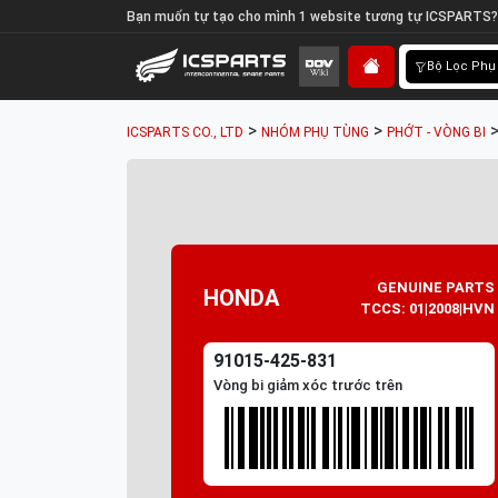
Bạn muốn tự tạo cho mình 1 website tương tự ICSPARTS?
Bộ Lọc Phụ
>
>
ICSPARTS CO., LTD
NHÓM PHỤ TÙNG
PHỚT - VÒNG BI
GENUINE PARTS
HONDA
TCCS: 01|2008|HVN
91015-425-831
Vòng bi giảm xóc trước trên