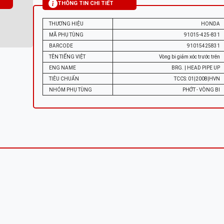
THÔNG TIN CHI TIẾT
THƯƠNG HIỆU
HONDA
MÃ PHỤ TÙNG
91015-425-831
BARCODE
91015425831
TÊN TIẾNG VIỆT
Vòng bi giảm xóc trước trên
ENG NAME
BRG. | HEAD PIPE UP
TIÊU CHUẨN
TCCS: 01|2008|HVN
NHÓM PHỤ TÙNG
PHỚT - VÒNG BI