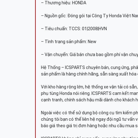
– Thương hiệu: HONDA
– Nguồn gốc: Đóng gói tại Công Ty Honda Việt N
– Tiêu chuẩn: TCCS: 01|2008|HVN
– Tình trạng sản phẩm: New
– Vận chuyển: Giá bán chưa bao gồm phí vận chu
Hệ Thống – ICSPARTS chuyên bán, cung ứng, phâ
sản phẩm là hàng chính hãng, sẵn sàng xuất hóa 
Với kho hàng rộng lớn, hệ thống xe vận tải có sẵ
phụ tùng Honda nói riêng. ICSPARTS cam kết man
cạnh tranh, chính sách hậu mãi dành cho khách h
Ngoài việc có thể sử dụng bộ công cụ tìm kiếm p
chúng tôi bạn có thể liên hệ ngay đội ngũ tư vấn 
báo giá theo giá trị đơn hàng hoặc nhu cầu mua s