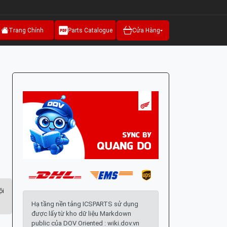
Trang Chính
Parts Catalogue
Cửa Hàng
ội
Hạ tầng nền tảng ICSPARTS sử dụng
được lấy từ kho dữ liệu Markdown
public của DOV Oriented : wiki.dov.vn