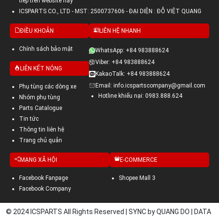
tiếp trên website này
ICSPARTS CO., LTD - MST: 2500737606 - ĐẠI DIỆN : ĐỖ VIỆT QUANG
ĐIỀU KHOẢN
LIÊN HỆ NHANH
Chính sách bảo mật
WhatsApp: +84 983888624
Viber: +84 983888624
LIÊN KẾT NÓNG
KakaoTalk: +84 983888624
Email: info.icspartscompany@gmail.com
Phụ tùng các dòng xe
Hotline khiếu nại: 0983.888.624
Nhóm phụ tùng
Parts Catalogue
Tin tức
Thông tin liên hệ
Trang chủ quản
MẠNG XÃ HỘI
E-COMMERCE
Facebook Fanpage
Shopee Mall 3
Facebook Company
© 2024 ICSPARTS All Rights Reserved | SYNC by QUANG DO | DATA