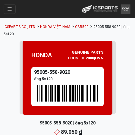
Trang Chính
>
>
>
ICSPARTS CO., LTD
HONDA VIỆT NAM
CBR500
95005-558-9020 | ống
Cửa Hàng
5×120
Parts Catalogue
GENUINE PARTS
HONDA
Mã Phụ Tùng
TCCS: 01|2008|HVN
Nhóm Phụ Tùng
95005-558-9020
Tài khoản
ống 5x120
95005-558-9020 | ống 5x120
89.050 ₫