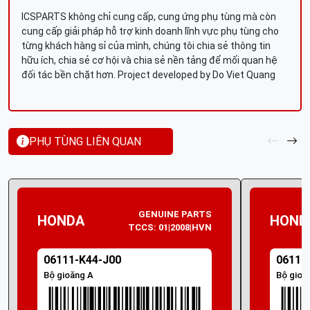
ICSPARTS không chỉ cung cấp, cung ứng phụ tùng mà còn
cung cấp giải pháp hỗ trợ kinh doanh lĩnh vực phụ tùng cho
từng khách hàng sỉ của mình, chúng tôi chia sẻ thông tin
hữu ích, chia sẻ cơ hội và chia sẻ nền tảng để mối quan hệ
đối tác bền chặt hơn. Project developed by Do Viet Quang
PHỤ TÙNG LIÊN QUAN
GENUINE PARTS
HONDA
HOND
TCCS: 01|2008|HVN
06111-K44-J00
06111
Bộ gioăng A
Bộ gioă