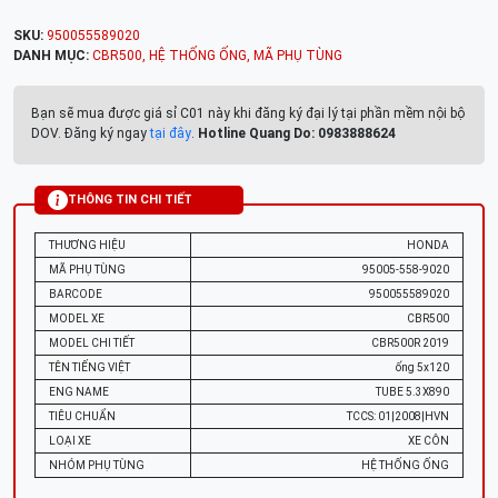
SKU:
950055589020
DANH MỤC:
CBR500
,
HỆ THỐNG ỐNG
,
MÃ PHỤ TÙNG
Bạn sẽ mua được giá sỉ C01 này khi đăng ký đại lý tại phần mềm nội bộ
DOV. Đăng ký ngay
tại đây
.
Hotline Quang Do: 0983888624
THÔNG TIN CHI TIẾT
THƯƠNG HIỆU
HONDA
MÃ PHỤ TÙNG
95005-558-9020
BARCODE
950055589020
MODEL XE
CBR500
MODEL CHI TIẾT
CBR500R 2019
TÊN TIẾNG VIỆT
ống 5x120
ENG NAME
TUBE 5.3X890
TIÊU CHUẨN
TCCS: 01|2008|HVN
LOẠI XE
XE CÔN
NHÓM PHỤ TÙNG
HỆ THỐNG ỐNG