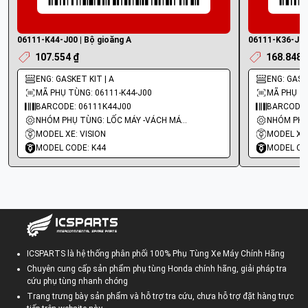
06111-K44-J00 | Bộ gioăng A
06111-K36-J00 
107.554 ₫
168.848 
ENG: GASKET KIT | A
ENG: GASK
MÃ PHỤ TÙNG: 06111-K44-J00
MÃ PHỤ TÙ
BARCODE: 06111K44J00
BARCODE:
NHÓM PHỤ TÙNG: LỐC MÁY -VÁCH MÁY - GIOĂNG MÁY
MODEL XE: VISION
MODEL XE
MODEL CODE: K44
MODEL CO
ICSPARTS là hệ thống phân phối 100% Phụ Tùng Xe Máy Chính Hãng
Chuyên cung cấp sản phẩm phụ tùng Honda chính hãng, giải pháp tra
cứu phụ tùng nhanh chóng
Trang trưng bày sản phẩm và hỗ trợ tra cứu, chưa hỗ trợ đặt hàng trực