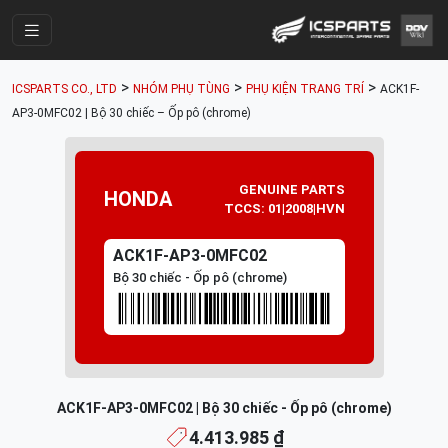
Trang Chính
>
>
>
ICSPARTS CO., LTD
NHÓM PHỤ TÙNG
PHỤ KIỆN TRANG TRÍ
ACK1F-
Cửa Hàng
AP3-0MFC02 | Bộ 30 chiếc – Ốp pô (chrome)
Parts Catalogue
Mã Phụ Tùng
GENUINE PARTS
HONDA
TCCS: 01|2008|HVN
Nhóm Phụ Tùng
ACK1F-AP3-0MFC02
Tài khoản
Bộ 30 chiếc - Ốp pô (chrome)
ACK1F-AP3-0MFC02 | Bộ 30 chiếc - Ốp pô (chrome)
4.413.985 ₫