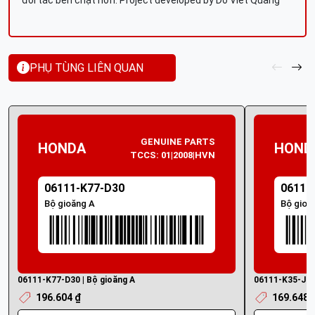
đối tác bền chặt hơn. Project developed by Do Viet Quang
PHỤ TÙNG LIÊN QUAN
GENUINE PARTS
HONDA
HOND
TCCS: 01|2008|HVN
06111-K77-D30
06111
Bộ gioăng A
Bộ gioă
06111-K77-D30 | Bộ gioăng A
06111-K35-J00 
196.604 ₫
169.648 