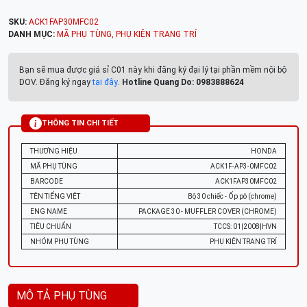
SKU:
ACK1FAP30MFC02
DANH MỤC:
MÃ PHỤ TÙNG
,
PHỤ KIỆN TRANG TRÍ
Bạn sẽ mua được giá sỉ C01 này khi đăng ký đại lý tại phần mềm nội bộ
DOV. Đăng ký ngay
tại đây
.
Hotline Quang Do: 0983888624
THÔNG TIN CHI TIẾT
THƯƠNG HIỆU
HONDA
MÃ PHỤ TÙNG
ACK1F-AP3-0MFC02
BARCODE
ACK1FAP30MFC02
TÊN TIẾNG VIỆT
Bộ 30 chiếc - Ốp pô (chrome)
ENG NAME
PACKAGE 30 - MUFFLER COVER (CHROME)
TIÊU CHUẨN
TCCS: 01|2008|HVN
NHÓM PHỤ TÙNG
PHỤ KIỆN TRANG TRÍ
MÔ TẢ PHỤ TÙNG