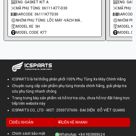
ENG: GASKET KIT A
ENG: GASKE
MÃ PHỤ TÙNG: 06111-K77-D30
MÃ PHỤ TÙ
BARCODE: 06111K77D30
BARCODE:
NHÓM PHỤ TÙNG: LỐC MÁY -VÁCH MÁY - GIOĂNG MÁY
MODEL XE: SH
MODEL XE
MODEL CODE: K77
MODEL CO
ICSPARTS là hệ thống phân phối 100% Phụ Tùng Xe Máy Chính Hãng
Chuyên cung cấp sản phẩm phụ tùng Honda chính hãng, giải pháp tra
cứu phụ tùng nhanh chóng
Trang trưng bày sản phẩm và hỗ trợ tra cứu, chưa hỗ trợ đặt hàng trực
tiếp trên website này
ICSPARTS CO., LTD - MST: 2500737606 - ĐẠI DIỆN : ĐỖ VIỆT QUANG
ĐIỀU KHOẢN
LIÊN HỆ NHANH
Chính sách bảo mật
WhatsApp: +84 983888624