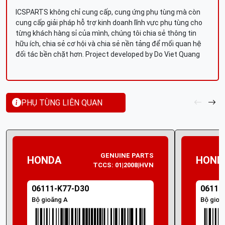
ICSPARTS không chỉ cung cấp, cung ứng phụ tùng mà còn
cung cấp giải pháp hỗ trợ kinh doanh lĩnh vực phụ tùng cho
từng khách hàng sỉ của mình, chúng tôi chia sẻ thông tin
hữu ích, chia sẻ cơ hội và chia sẻ nền tảng để mối quan hệ
đối tác bền chặt hơn. Project developed by Do Viet Quang
PHỤ TÙNG LIÊN QUAN
GENUINE PARTS
HONDA
HOND
TCCS: 01|2008|HVN
06111-K77-D30
06111
Bộ gioăng A
Bộ gioă