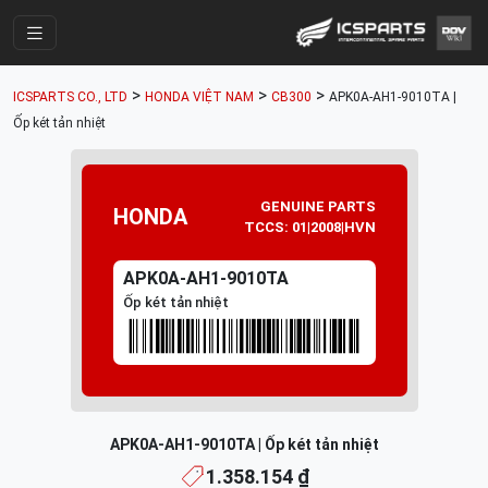
Trang Chính
>
>
>
ICSPARTS CO., LTD
HONDA VIỆT NAM
CB300
APK0A-AH1-9010TA |
Cửa Hàng
Ốp két tản nhiệt
Parts Catalogue
Mã Phụ Tùng
GENUINE PARTS
HONDA
TCCS: 01|2008|HVN
Nhóm Phụ Tùng
APK0A-AH1-9010TA
Tài khoản
Ốp két tản nhiệt
APK0A-AH1-9010TA | Ốp két tản nhiệt
1.358.154 ₫