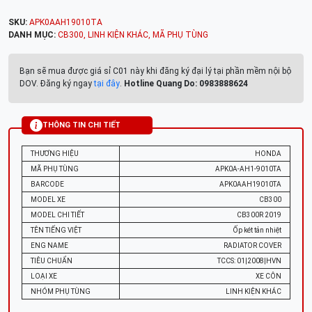
SKU:
APK0AAH19010TA
DANH MỤC:
CB300
,
LINH KIỆN KHÁC
,
MÃ PHỤ TÙNG
Bạn sẽ mua được giá sỉ C01 này khi đăng ký đại lý tại phần mềm nội bộ
DOV. Đăng ký ngay
tại đây
.
Hotline Quang Do: 0983888624
THÔNG TIN CHI TIẾT
THƯƠNG HIỆU
HONDA
MÃ PHỤ TÙNG
APK0A-AH1-9010TA
BARCODE
APK0AAH19010TA
MODEL XE
CB300
MODEL CHI TIẾT
CB300R 2019
TÊN TIẾNG VIỆT
Ốp két tản nhiệt
ENG NAME
RADIATOR COVER
TIÊU CHUẨN
TCCS: 01|2008|HVN
LOẠI XE
XE CÔN
NHÓM PHỤ TÙNG
LINH KIỆN KHÁC