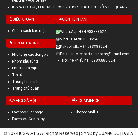
tiếp trên website này
ICSPARTS CO., LTD - MST: 2500737606 - ĐẠI DIỆN : ĐỖ VIỆT QUANG
ĐIỀU KHOẢN
LIÊN HỆ NHANH
Chính sách bảo mật
WhatsApp: +84 983888624
Viber: +84 983888624
LIÊN KẾT NÓNG
KakaoTalk: +84 983888624
Email: info.icspartscompany@gmail.com
Phụ tùng các dòng xe
Hotline khiếu nại: 0983.888.624
Nhóm phụ tùng
Parts Catalogue
Tin tức
Thông tin liên hệ
Trang chủ quản
MẠNG XÃ HỘI
E-COMMERCE
Facebook Fanpage
Shopee Mall 3
Facebook Company
© 2024 ICSPARTS All Rights Reserved | SYNC by QUANG DO | DATA