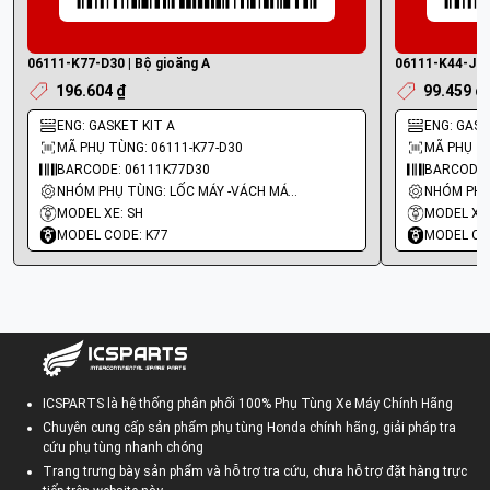
06111-K77-D30 | Bộ gioăng A
06111-K44-J50 
196.604 ₫
99.459 ₫
ENG: GASKET KIT A
ENG: GASKE
MÃ PHỤ TÙNG: 06111-K77-D30
MÃ PHỤ TÙ
BARCODE: 06111K77D30
BARCODE:
NHÓM PHỤ TÙNG: LỐC MÁY -VÁCH MÁY - GIOĂNG MÁY
MODEL XE: SH
MODEL XE:
MODEL CODE: K77
MODEL CO
ICSPARTS là hệ thống phân phối 100% Phụ Tùng Xe Máy Chính Hãng
Chuyên cung cấp sản phẩm phụ tùng Honda chính hãng, giải pháp tra
cứu phụ tùng nhanh chóng
Trang trưng bày sản phẩm và hỗ trợ tra cứu, chưa hỗ trợ đặt hàng trực