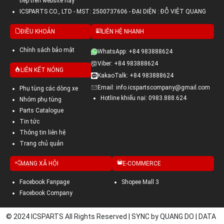
tiếp trên website này
ICSPARTS CO., LTD - MST: 2500737606 - ĐẠI DIỆN : ĐỖ VIỆT QUANG
ĐIỀU KHOẢN
LIÊN HỆ NHANH
Chính sách bảo mật
WhatsApp: +84 983888624
Viber: +84 983888624
LIÊN KẾT NÓNG
KakaoTalk: +84 983888624
Email: info.icspartscompany@gmail.com
Phụ tùng các dòng xe
Hotline khiếu nại: 0983.888.624
Nhóm phụ tùng
Parts Catalogue
Tin tức
Thông tin liên hệ
Trang chủ quản
MẠNG XÃ HỘI
E-COMMERCE
Facebook Fanpage
Shopee Mall 3
Facebook Company
© 2024 ICSPARTS All Rights Reserved | SYNC by QUANG DO | DATA