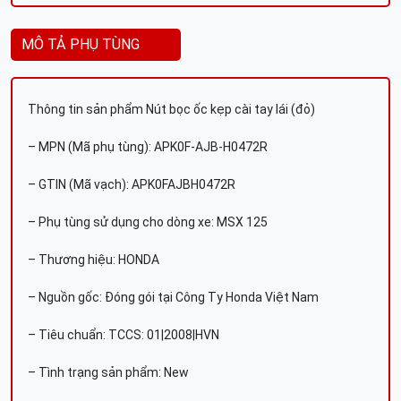
MÔ TẢ PHỤ TÙNG
Thông tin sản phẩm Nút bọc ốc kẹp cài tay lái (đỏ)
– MPN (Mã phụ tùng): APK0F-AJB-H0472R
– GTIN (Mã vạch): APK0FAJBH0472R
– Phụ tùng sử dụng cho dòng xe: MSX 125
– Thương hiệu: HONDA
– Nguồn gốc: Đóng gói tại Công Ty Honda Việt Nam
– Tiêu chuẩn: TCCS: 01|2008|HVN
– Tình trạng sản phẩm: New