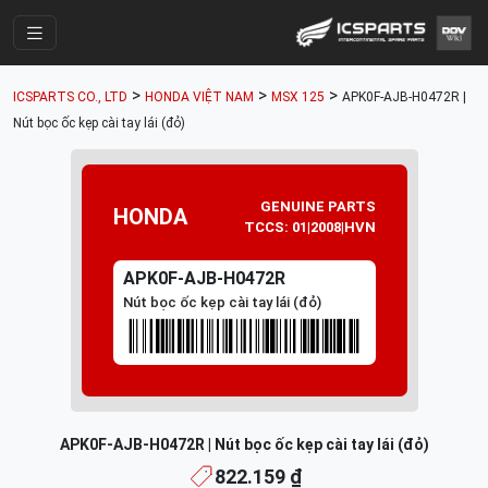
Trang Chính
>
>
>
ICSPARTS CO., LTD
HONDA VIỆT NAM
MSX 125
APK0F-AJB-H0472R |
Cửa Hàng
Nút bọc ốc kẹp cài tay lái (đỏ)
Parts Catalogue
Mã Phụ Tùng
GENUINE PARTS
HONDA
TCCS: 01|2008|HVN
Nhóm Phụ Tùng
APK0F-AJB-H0472R
Tài khoản
Nút bọc ốc kẹp cài tay lái (đỏ)
APK0F-AJB-H0472R | Nút bọc ốc kẹp cài tay lái (đỏ)
822.159 ₫