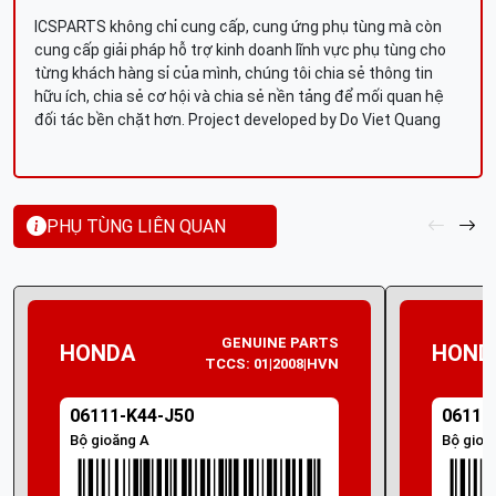
ICSPARTS không chỉ cung cấp, cung ứng phụ tùng mà còn
cung cấp giải pháp hỗ trợ kinh doanh lĩnh vực phụ tùng cho
từng khách hàng sỉ của mình, chúng tôi chia sẻ thông tin
hữu ích, chia sẻ cơ hội và chia sẻ nền tảng để mối quan hệ
đối tác bền chặt hơn. Project developed by Do Viet Quang
PHỤ TÙNG LIÊN QUAN
GENUINE PARTS
HONDA
HOND
TCCS: 01|2008|HVN
06111-K44-J50
06111
Bộ gioăng A
Bộ gioă