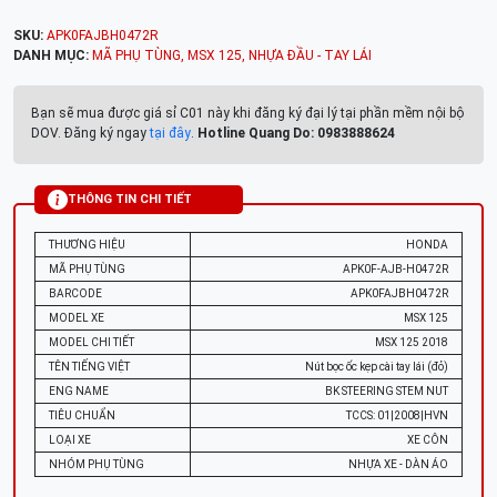
SKU:
APK0FAJBH0472R
DANH MỤC:
MÃ PHỤ TÙNG
,
MSX 125
,
NHỰA ĐẦU - TAY LÁI
Bạn sẽ mua được giá sỉ C01 này khi đăng ký đại lý tại phần mềm nội bộ
DOV. Đăng ký ngay
tại đây
.
Hotline Quang Do: 0983888624
THÔNG TIN CHI TIẾT
THƯƠNG HIỆU
HONDA
MÃ PHỤ TÙNG
APK0F-AJB-H0472R
BARCODE
APK0FAJBH0472R
MODEL XE
MSX 125
MODEL CHI TIẾT
MSX 125 2018
TÊN TIẾNG VIỆT
Nút bọc ốc kẹp cài tay lái (đỏ)
ENG NAME
BK STEERING STEM NUT
TIÊU CHUẨN
TCCS: 01|2008|HVN
LOẠI XE
XE CÔN
NHÓM PHỤ TÙNG
NHỰA XE - DÀN ÁO