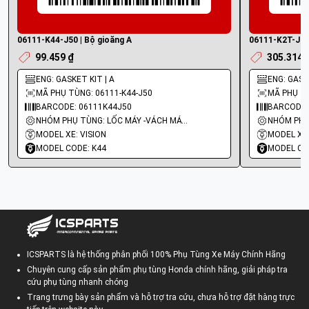
06111-K44-J50 | Bộ gioăng A
06111-K2T-J00 
99.459 ₫
305.314 
ENG: GASKET KIT | A
ENG: GASKE
MÃ PHỤ TÙNG: 06111-K44-J50
MÃ PHỤ TÙ
BARCODE: 06111K44J50
BARCODE:
NHÓM PHỤ TÙNG: LỐC MÁY -VÁCH MÁY - GIOĂNG MÁY
MODEL XE: VISION
MODEL XE:
MODEL CODE: K44
MODEL CO
ICSPARTS là hệ thống phân phối 100% Phụ Tùng Xe Máy Chính Hãng
Chuyên cung cấp sản phẩm phụ tùng Honda chính hãng, giải pháp tra
cứu phụ tùng nhanh chóng
Trang trưng bày sản phẩm và hỗ trợ tra cứu, chưa hỗ trợ đặt hàng trực