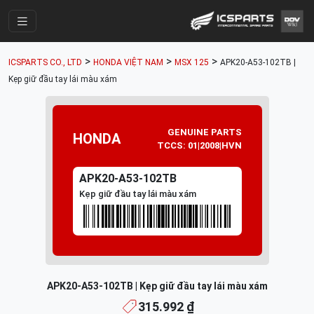
Trang Chính
>
>
>
ICSPARTS CO., LTD
HONDA VIỆT NAM
MSX 125
APK20-A53-102TB |
Cửa Hàng
Kẹp giữ đầu tay lái màu xám
Parts Catalogue
Mã Phụ Tùng
GENUINE PARTS
HONDA
TCCS: 01|2008|HVN
Nhóm Phụ Tùng
APK20-A53-102TB
Tài khoản
Kẹp giữ đầu tay lái màu xám
APK20-A53-102TB | Kẹp giữ đầu tay lái màu xám
315.992 ₫