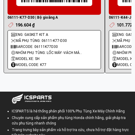
06111-K77-D30 | Bộ gioăng A
06111-K44-J01 
196.604 ₫
101.772 
ENG: GASKET KIT A
ENG: GASKE
MÃ PHỤ TÙNG: 06111-K77-D30
MÃ PHỤ TÙ
BARCODE: 06111K77D30
BARCODE:
NHÓM PHỤ TÙNG: LỐC MÁY -VÁCH MÁY - GIOĂNG MÁY
MODEL XE: SH
MODEL XE:
MODEL CODE: K77
MODEL CO
ICSPARTS là hệ thống phân phối 100% Phụ Tùng Xe Máy Chính Hãng
Chuyên cung cấp sản phẩm phụ tùng Honda chính hãng, giải pháp tra
cứu phụ tùng nhanh chóng
Trang trưng bày sản phẩm và hỗ trợ tra cứu, chưa hỗ trợ đặt hàng trực