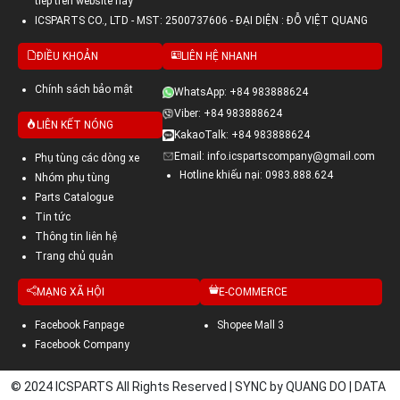
tiếp trên website này
ICSPARTS CO., LTD - MST: 2500737606 - ĐẠI DIỆN : ĐỖ VIỆT QUANG
ĐIỀU KHOẢN
LIÊN HỆ NHANH
Chính sách bảo mật
WhatsApp: +84 983888624
Viber: +84 983888624
LIÊN KẾT NÓNG
KakaoTalk: +84 983888624
Email: info.icspartscompany@gmail.com
Phụ tùng các dòng xe
Hotline khiếu nại: 0983.888.624
Nhóm phụ tùng
Parts Catalogue
Tin tức
Thông tin liên hệ
Trang chủ quản
MẠNG XÃ HỘI
E-COMMERCE
Facebook Fanpage
Shopee Mall 3
Facebook Company
© 2024 ICSPARTS All Rights Reserved | SYNC by QUANG DO | DATA