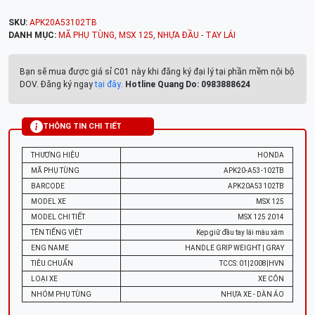
SKU:
APK20A53102TB
DANH MỤC:
MÃ PHỤ TÙNG
,
MSX 125
,
NHỰA ĐẦU - TAY LÁI
Bạn sẽ mua được giá sỉ C01 này khi đăng ký đại lý tại phần mềm nội bộ
DOV. Đăng ký ngay
tại đây
.
Hotline Quang Do: 0983888624
THÔNG TIN CHI TIẾT
THƯƠNG HIỆU
HONDA
MÃ PHỤ TÙNG
APK20-A53-102TB
BARCODE
APK20A53102TB
MODEL XE
MSX 125
MODEL CHI TIẾT
MSX 125 2014
TÊN TIẾNG VIỆT
Kẹp giữ đầu tay lái màu xám
ENG NAME
HANDLE GRIP WEIGHT | GRAY
TIÊU CHUẨN
TCCS: 01|2008|HVN
LOẠI XE
XE CÔN
NHÓM PHỤ TÙNG
NHỰA XE - DÀN ÁO