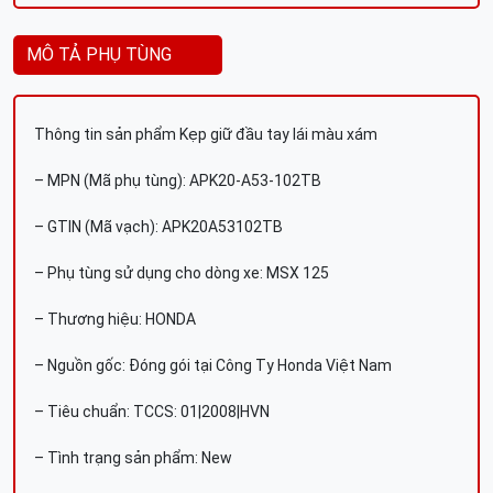
MÔ TẢ PHỤ TÙNG
Thông tin sản phẩm Kẹp giữ đầu tay lái màu xám
– MPN (Mã phụ tùng): APK20-A53-102TB
– GTIN (Mã vạch): APK20A53102TB
– Phụ tùng sử dụng cho dòng xe: MSX 125
– Thương hiệu: HONDA
– Nguồn gốc: Đóng gói tại Công Ty Honda Việt Nam
– Tiêu chuẩn: TCCS: 01|2008|HVN
– Tình trạng sản phẩm: New