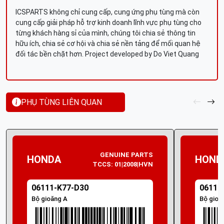
ICSPARTS không chỉ cung cấp, cung ứng phụ tùng mà còn
cung cấp giải pháp hỗ trợ kinh doanh lĩnh vực phụ tùng cho
từng khách hàng sỉ của mình, chúng tôi chia sẻ thông tin
hữu ích, chia sẻ cơ hội và chia sẻ nền tảng để mối quan hệ
đối tác bền chặt hơn. Project developed by Do Viet Quang
PHỤ TÙNG LIÊN QUAN
GENUINE PARTS
HONDA
HOND
TCCS: 01|2008|HVN
06111-K77-D30
06111
Bộ gioăng A
Bộ gioă