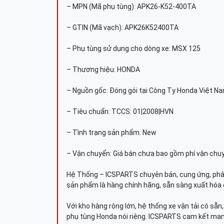
– MPN (Mã phụ tùng): APK26-K52-400TA
– GTIN (Mã vạch): APK26K52400TA
– Phụ tùng sử dụng cho dòng xe: MSX 125
– Thương hiệu: HONDA
– Nguồn gốc: Đóng gói tại Công Ty Honda Việt N
– Tiêu chuẩn: TCCS: 01|2008|HVN
– Tình trạng sản phẩm: New
– Vận chuyển: Giá bán chưa bao gồm phí vận chu
Hệ Thống – ICSPARTS chuyên bán, cung ứng, phâ
sản phẩm là hàng chính hãng, sẵn sàng xuất hóa 
Với kho hàng rộng lớn, hệ thống xe vận tải có sẵ
phụ tùng Honda nói riêng. ICSPARTS cam kết man