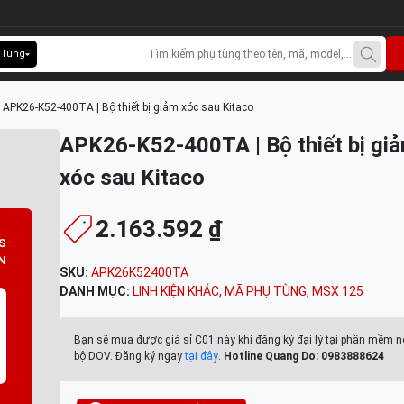
 Tùng
>
APK26-K52-400TA | Bộ thiết bị giảm xóc sau Kitaco
APK26-K52-400TA | Bộ thiết bị gi
xóc sau Kitaco
2.163.592 ₫
S
N
SKU:
APK26K52400TA
DANH MỤC:
LINH KIỆN KHÁC
,
MÃ PHỤ TÙNG
,
MSX 125
Bạn sẽ mua được giá sỉ C01 này khi đăng ký đại lý tại phần mềm n
bộ DOV. Đăng ký ngay
tại đây
.
Hotline Quang Do: 0983888624