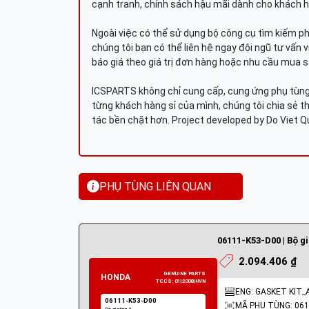
cạnh tranh, chính sách hậu mãi dành cho khách h
Ngoài việc có thể sử dụng bộ công cụ tìm kiếm p
chúng tôi bạn có thể liên hệ ngay đội ngũ tư vấn 
báo giá theo giá trị đơn hàng hoặc nhu cầu mua s
ICSPARTS không chỉ cung cấp, cung ứng phụ tùng 
từng khách hàng sỉ của mình, chúng tôi chia sẻ th
tác bền chặt hơn. Project developed by Do Viet 
PHỤ TÙNG LIÊN QUAN
06111-K53-D00 | Bộ g
2.094.406 ₫
ENG: GASKET KIT_
MÃ PHỤ TÙNG: 061