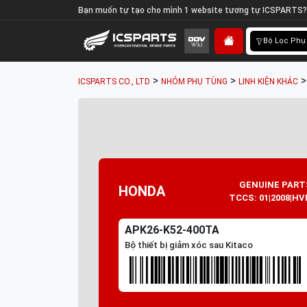
Bạn muốn tự tạo cho mình 1 website tương tự ICSPARTS?
Bộ Lọc Phụ
>
>
ICSPARTS CO., LTD
NHÓM PHỤ TÙNG
LINH KIỆN KHÁC
GENUINE PART
HONDA
TCCS: 01|2008|HV
APK26-K52-400TA
Bộ thiết bị giảm xóc sau Kitaco