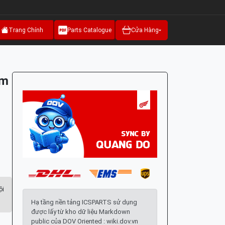
Trang Chính
Parts Catalogue
Cửa Hàng
ảm
ội
Hạ tầng nền tảng ICSPARTS sử dụng
được lấy từ kho dữ liệu Markdown
public của DOV Oriented : wiki.dov.vn