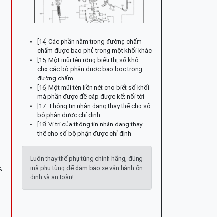
[14] Các phần nằm trong đường chấm
chấm được bao phủ trong một khối khác
[15] Một mũi tên rỗng biểu thị số khối
cho các bộ phận được bao bọc trong
đường chấm
[16] Một mũi tên liền nét cho biết số khối
mà phần được đề cập được kết nối tới
[17] Thông tin nhận dạng thay thế cho số
bộ phận được chỉ định
[18] Vị trí của thông tin nhận dạng thay
thế cho số bộ phận được chỉ định
Luôn thay thế phụ tùng chính hãng, đúng
mã phụ tùng để đảm bảo xe vận hành ổn
%
định và an toàn!