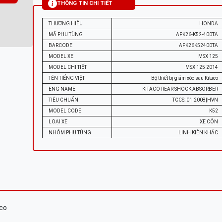
THÔNG TIN CHI TIẾT
THƯƠNG HIỆU
HONDA
MÃ PHỤ TÙNG
APK26-K52-400TA
BARCODE
APK26K52400TA
MODEL XE
MSX 125
MODEL CHI TIẾT
MSX 125 2014
TÊN TIẾNG VIỆT
Bộ thiết bị giảm xóc sau Kitaco
ENG NAME
KITACO REAR SHOCK ABSORBER
TIÊU CHUẨN
TCCS: 01|2008|HVN
MODEL CODE
K52
LOẠI XE
XE CÔN
NHÓM PHỤ TÙNG
LINH KIỆN KHÁC
aco