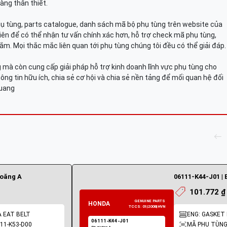
àng thân thiết.
hụ tùng, parts catalogue, danh sách mã bộ phụ tùng trên website của
viên để có thể nhận tư vấn chính xác hơn, hỗ trợ check mã phụ tùng,
ắm. Mọi thắc mắc liên quan tới phụ tùng chúng tôi đều có thể giải đáp.
mà còn cung cấp giải pháp hỗ trợ kinh doanh lĩnh vực phụ tùng cho
ông tin hữu ích, chia sẻ cơ hội và chia sẻ nền tảng để mối quan hệ đối
Quang
ioăng A
06111-K44-J01 | 
101.772 ₫
A EAT BELT
ENG: GASKET K
11-K53-D00
MÃ PHỤ TÙNG: