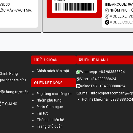
53D00
BARCODE: 06
NHÓM PHỤ TÙNG: LỐC MÁY -VÁCH MÁY - GIOĂNG MÁY
MODEL XE: VI
MODEL CODE:
ĐIỀU KHOẢN
LIÊN HỆ NHANH
Chính sách bảo mật
WhatsApp: +84 983888624
Chính Hãng
Viber: +84 983888624
ải pháp tra cứu
LIÊN KẾT NÓNG
KakaoTalk: +84 983888624
đặt hàng trực tiếp
Email: info.icspartscompany@g
Phụ tùng các dòng xe
Hotline khiếu nại: 0983.888.624
Nhóm phụ tùng
VIỆT QUANG
Parts Catalogue
Tin tức
Thông tin liên hệ
Trang chủ quản