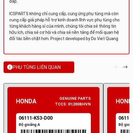
đáp.
ICSPARTS không chỉ cung cấp, cung ứng phụ tùng mà còn
cung cấp giải pháp hỗ trợ kinh doanh lĩnh vực phụ tùng cho
từng khách hàng sỉ của mình, chúng tôi chia sẻ thông tin
hữu ích, chia sẻ cơ hội và chia sẻ nền tảng để mối quan hệ
đối tác bền chặt hơn. Project developed by Do Viet Quang
PHỤ TÙNG LIÊN QUAN
GENUINE PARTS
HONDA
HOND
TCCS: 01|2008|HVN
06111-K53-D00
06111
Bộ gioăng A
Bộ gioă