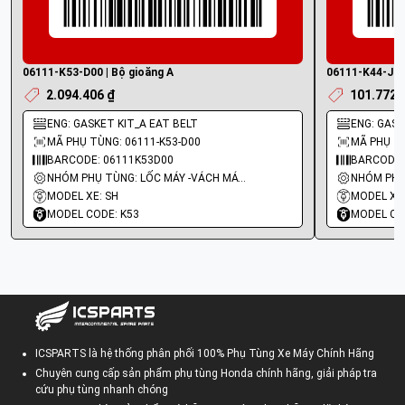
06111-K53-D00 | Bộ gioăng A
06111-K44-J01 
2.094.406 ₫
101.772 
ENG: GASKET KIT_A EAT BELT
ENG: GASKE
MÃ PHỤ TÙNG: 06111-K53-D00
MÃ PHỤ TÙ
BARCODE: 06111K53D00
BARCODE:
NHÓM PHỤ TÙNG: LỐC MÁY -VÁCH MÁY - GIOĂNG MÁY
MODEL XE: SH
MODEL XE:
MODEL CODE: K53
MODEL CO
ICSPARTS là hệ thống phân phối 100% Phụ Tùng Xe Máy Chính Hãng
Chuyên cung cấp sản phẩm phụ tùng Honda chính hãng, giải pháp tra
cứu phụ tùng nhanh chóng