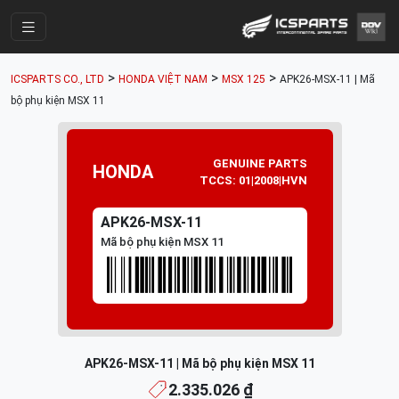
Trang Chính
>
>
>
ICSPARTS CO., LTD
HONDA VIỆT NAM
MSX 125
APK26-MSX-11 | Mã
Cửa Hàng
bộ phụ kiện MSX 11
Parts Catalogue
Mã Phụ Tùng
GENUINE PARTS
HONDA
TCCS: 01|2008|HVN
Nhóm Phụ Tùng
APK26-MSX-11
Tài khoản
Mã bộ phụ kiện MSX 11
APK26-MSX-11 | Mã bộ phụ kiện MSX 11
2.335.026 ₫