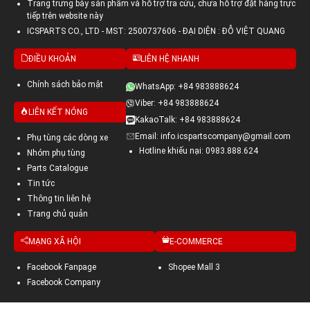
Trang trưng bày sản phẩm và hỗ trợ tra cứu, chưa hỗ trợ đặt hàng trực
tiếp trên website này
ICSPARTS CO., LTD - MST: 2500737606 - ĐẠI DIỆN : ĐỖ VIỆT QUANG
ĐIỀU KHOẢN
LIÊN HỆ NHANH
Chính sách bảo mật
WhatsApp: +84 983888624
Viber: +84 983888624
LIÊN KẾT NÓNG
KakaoTalk: +84 983888624
Email: info.icspartscompany@gmail.com
Phụ tùng các dòng xe
Hotline khiếu nại: 0983.888.624
Nhóm phụ tùng
Parts Catalogue
Tin tức
Thông tin liên hệ
Trang chủ quản
MẠNG XÃ HỘI
E-COMMERCE
Facebook Fanpage
Shopee Mall 3
Facebook Company