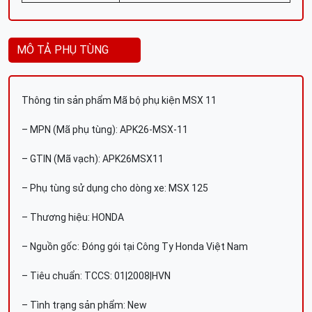
MÔ TẢ PHỤ TÙNG
Thông tin sản phẩm Mã bộ phụ kiện MSX 11
– MPN (Mã phụ tùng): APK26-MSX-11
– GTIN (Mã vạch): APK26MSX11
– Phụ tùng sử dụng cho dòng xe: MSX 125
– Thương hiệu: HONDA
– Nguồn gốc: Đóng gói tại Công Ty Honda Việt Nam
– Tiêu chuẩn: TCCS: 01|2008|HVN
– Tình trạng sản phẩm: New