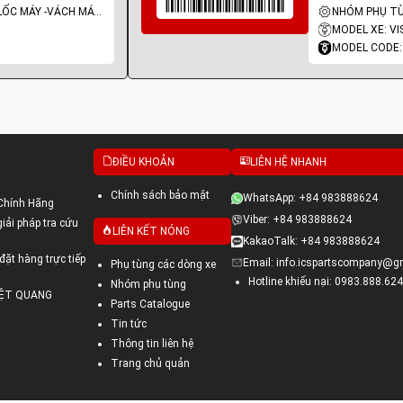
NHÓM PHỤ TÙNG: LỐC MÁY -VÁCH MÁY - GIOĂNG MÁY
MODEL XE: VI
MODEL CODE:
ĐIỀU KHOẢN
LIÊN HỆ NHANH
Chính sách bảo mật
WhatsApp: +84 983888624
Chính Hãng
Viber: +84 983888624
ải pháp tra cứu
LIÊN KẾT NÓNG
KakaoTalk: +84 983888624
đặt hàng trực tiếp
Email: info.icspartscompany@g
Phụ tùng các dòng xe
Hotline khiếu nại: 0983.888.624
Nhóm phụ tùng
VIỆT QUANG
Parts Catalogue
Tin tức
Thông tin liên hệ
Trang chủ quản