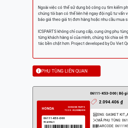
Ngoài việc có thể sử dụng bộ công cụ tìm kiếm p
chúng tôi bạn có thể liên hệ ngay đội ngũ tư vấn 
báo giá theo giá trị đơn hàng hoặc nhu cầu mua s
ICSPARTS không chỉ cung cấp, cung ứng phụ tùng 
từng khách hàng sỉ của mình, chúng tôi chia sẻ th
tác bền chặt hơn. Project developed by Do Viet 
PHỤ TÙNG LIÊN QUAN
06111-K53-D00 | Bộ g
2.094.406 ₫
ENG: GASKET KIT_
MÃ PHỤ TÙNG: 061
BARCODE: 06111K