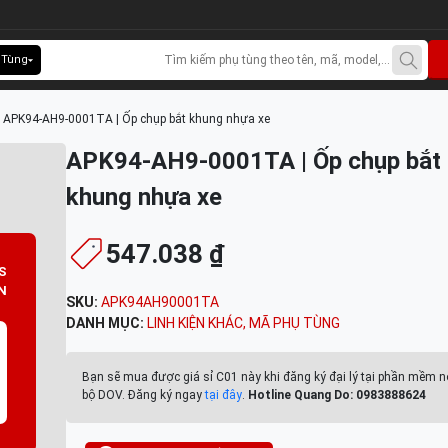
 Tùng
>
APK94-AH9-0001TA | Ốp chụp bắt khung nhựa xe
APK94-AH9-0001TA | Ốp chụp bắt
khung nhựa xe
547.038 ₫
S
N
SKU:
APK94AH90001TA
DANH MỤC:
LINH KIỆN KHÁC
,
MÃ PHỤ TÙNG
Bạn sẽ mua được giá sỉ C01 này khi đăng ký đại lý tại phần mềm n
bộ DOV. Đăng ký ngay
tại đây
.
Hotline Quang Do: 0983888624