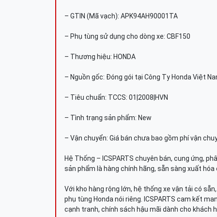
– GTIN (Mã vạch): APK94AH90001TA
– Phụ tùng sử dụng cho dòng xe: CBF150
– Thương hiệu: HONDA
– Nguồn gốc: Đóng gói tại Công Ty Honda Việt N
– Tiêu chuẩn: TCCS: 01|2008|HVN
– Tình trạng sản phẩm: New
– Vận chuyển: Giá bán chưa bao gồm phí vận chu
Hệ Thống – ICSPARTS chuyên bán, cung ứng, phâ
sản phẩm là hàng chính hãng, sẵn sàng xuất hóa 
Với kho hàng rộng lớn, hệ thống xe vận tải có sẵ
phụ tùng Honda nói riêng. ICSPARTS cam kết man
cạnh tranh, chính sách hậu mãi dành cho khách h