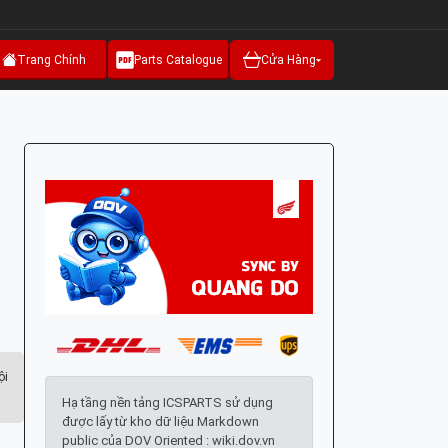
Trang Chính
Parts Catalogue
Cửa Hàng
ội
Hạ tầng nền tảng ICSPARTS sử dụng
được lấy từ kho dữ liệu Markdown
public của DOV Oriented : wiki.dov.vn