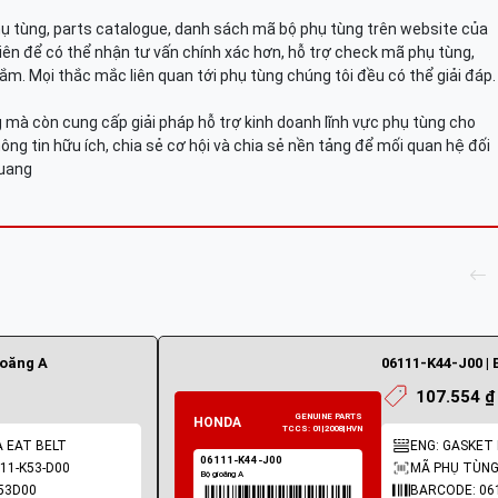
hụ tùng, parts catalogue, danh sách mã bộ phụ tùng trên website của
viên để có thể nhận tư vấn chính xác hơn, hỗ trợ check mã phụ tùng,
ắm. Mọi thắc mắc liên quan tới phụ tùng chúng tôi đều có thể giải đáp.
mà còn cung cấp giải pháp hỗ trợ kinh doanh lĩnh vực phụ tùng cho
ông tin hữu ích, chia sẻ cơ hội và chia sẻ nền tảng để mối quan hệ đối
Quang
ioăng A
06111-K44-J00 | 
107.554 ₫
A EAT BELT
ENG: GASKET K
11-K53-D00
MÃ PHỤ TÙNG:
53D00
BARCODE: 06