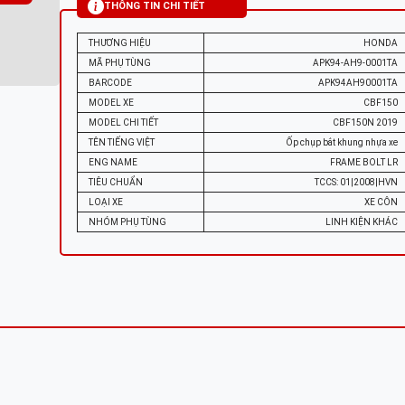
THÔNG TIN CHI TIẾT
THƯƠNG HIỆU
HONDA
MÃ PHỤ TÙNG
APK94-AH9-0001TA
BARCODE
APK94AH90001TA
MODEL XE
CBF150
MODEL CHI TIẾT
CBF150N 2019
TÊN TIẾNG VIỆT
Ốp chụp bắt khung nhựa xe
ENG NAME
FRAME BOLT LR
TIÊU CHUẨN
TCCS: 01|2008|HVN
LOẠI XE
XE CÔN
NHÓM PHỤ TÙNG
LINH KIỆN KHÁC