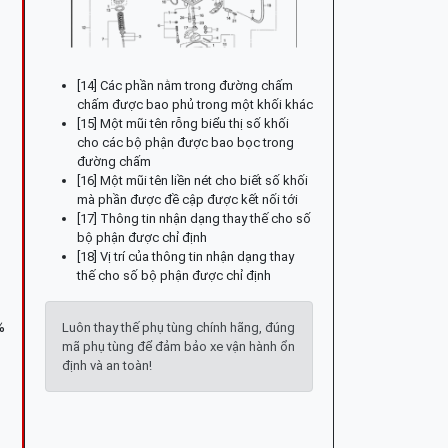
[14] Các phần nằm trong đường chấm
chấm được bao phủ trong một khối khác
[15] Một mũi tên rỗng biểu thị số khối
cho các bộ phận được bao bọc trong
đường chấm
[16] Một mũi tên liền nét cho biết số khối
mà phần được đề cập được kết nối tới
[17] Thông tin nhận dạng thay thế cho số
bộ phận được chỉ định
[18] Vị trí của thông tin nhận dạng thay
thế cho số bộ phận được chỉ định
%
Luôn thay thế phụ tùng chính hãng, đúng
mã phụ tùng để đảm bảo xe vận hành ổn
định và an toàn!