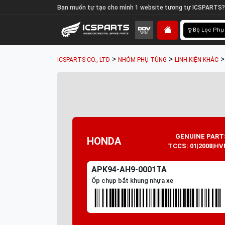
Bạn muốn tự tạo cho mình 1 website tương tự ICSPARTS?
Bộ Lọc Phụ
>
>
ICSPARTS CO., LTD
NHÓM PHỤ TÙNG
LINH KIỆN KHÁC
GENUINE PART
HONDA
TCCS: 01|2008|HV
APK94-AH9-0001TA
Ốp chụp bắt khung nhựa xe