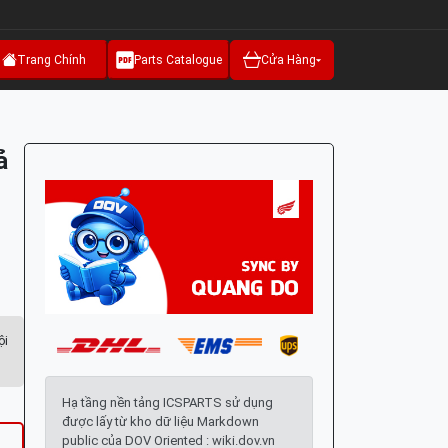
Trang Chính
Parts Catalogue
Cửa Hàng
ả
ội
Hạ tầng nền tảng ICSPARTS sử dụng
được lấy từ kho dữ liệu Markdown
public của DOV Oriented : wiki.dov.vn