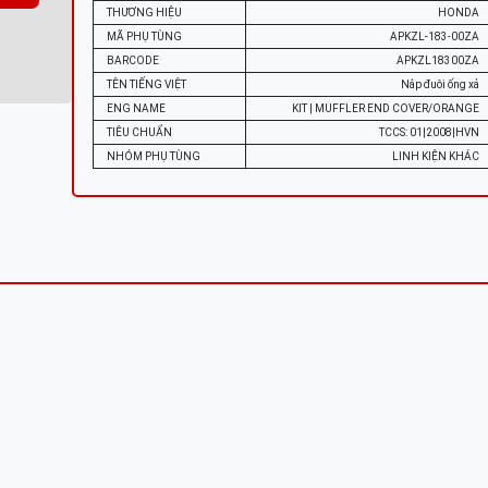
THƯƠNG HIỆU
HONDA
MÃ PHỤ TÙNG
APKZL-183-00ZA
BARCODE
APKZL18300ZA
TÊN TIẾNG VIỆT
Nắp đuôi ống xả
ENG NAME
KIT | MUFFLER END COVER/ORANGE
TIÊU CHUẨN
TCCS: 01|2008|HVN
NHÓM PHỤ TÙNG
LINH KIỆN KHÁC