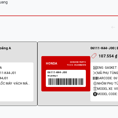
Quang
ioăng A
06111-K44-J00 | 
107.554 ₫
 A
ENG: GASKET K
11-K44-J01
MÃ PHỤ TÙNG:
44J01
BARCODE: 06
NHÓM PHỤ TÙNG: LỐC MÁY -VÁCH MÁY - GIOĂNG MÁY
MODEL XE: VI
MODEL CODE: