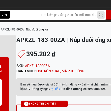
 Tùng
>
APKZL-183-00ZA | Nắp đuôi ống xả
APKZL-183-00ZA | Nắp đuôi ống x
395.202 ₫
SKU:
APKZL18300ZA
S
DANH MỤC:
LINH KIỆN KHÁC
,
MÃ PHỤ TÙNG
N
Bạn sẽ mua được giá sỉ C01 này khi đăng ký đại lý tại phần mềm n
bộ DOV. Đăng ký ngay
tại đây
.
Hotline Quang Do: 0983888624
THÔNG TIN CHI TIẾT