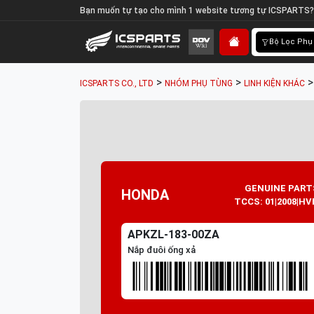
Bạn muốn tự tạo cho mình 1 website tương tự ICSPARTS?
Bộ Lọc Phụ
>
>
ICSPARTS CO., LTD
NHÓM PHỤ TÙNG
LINH KIỆN KHÁC
GENUINE PART
HONDA
TCCS: 01|2008|HV
APKZL-183-00ZA
Nắp đuôi ống xả