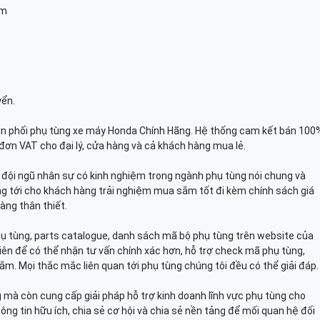
am
yển.
n phối phụ tùng xe máy Honda Chính Hãng. Hệ thống cam kết bán 100
đơn VAT cho đại lý, cửa hàng và cả khách hàng mua lẻ.
n, đội ngũ nhân sự có kinh nghiệm trong ngành phụ tùng nói chung và
g tới cho khách hàng trải nghiệm mua sắm tốt đi kèm chính sách giá
àng thân thiết.
hụ tùng, parts catalogue, danh sách mã bộ phụ tùng trên website của
viên để có thể nhận tư vấn chính xác hơn, hỗ trợ check mã phụ tùng,
ắm. Mọi thắc mắc liên quan tới phụ tùng chúng tôi đều có thể giải đáp.
mà còn cung cấp giải pháp hỗ trợ kinh doanh lĩnh vực phụ tùng cho
ông tin hữu ích, chia sẻ cơ hội và chia sẻ nền tảng để mối quan hệ đối