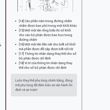
[14] Các phần nằm trong đường chấm
chấm được bao phủ trong một khối khác
[15] Một mũi tên rỗng biểu thị số khối
cho các bộ phận được bao bọc trong
đường chấm
[16] Một mũi tên liền nét cho biết số khối
%
mà phần được đề cập được kết nối tới
[17] Thông tin nhận dạng thay thế cho số
bộ phận được chỉ định
[18] Vị trí của thông tin nhận dạng thay
thế cho số bộ phận được chỉ định
Luôn thay thế phụ tùng chính hãng, đúng
mã phụ tùng để đảm bảo xe vận hành ổn
định và an toàn!