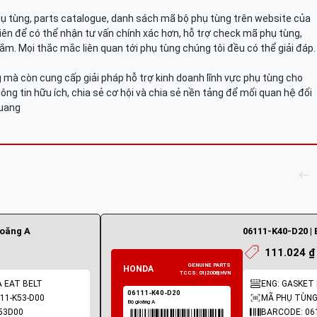
hụ tùng, parts catalogue, danh sách mã bộ phụ tùng trên website của
viên để có thể nhận tư vấn chính xác hơn, hỗ trợ check mã phụ tùng,
ắm. Mọi thắc mắc liên quan tới phụ tùng chúng tôi đều có thể giải đáp.
mà còn cung cấp giải pháp hỗ trợ kinh doanh lĩnh vực phụ tùng cho
ông tin hữu ích, chia sẻ cơ hội và chia sẻ nền tảng để mối quan hệ đối
Quang
ioăng A
06111-K40-D20 | 
111.024 ₫
A EAT BELT
ENG: GASKET |
11-K53-D00
MÃ PHỤ TÙNG:
53D00
BARCODE: 06