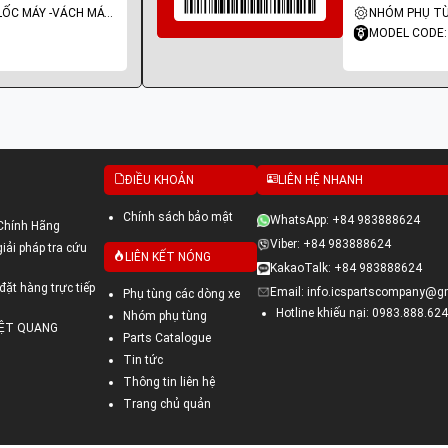
NHÓM PHỤ TÙNG: LỐC MÁY -VÁCH MÁY - GIOĂNG MÁY
MODEL CODE:
ĐIỀU KHOẢN
LIÊN HỆ NHANH
Chính sách bảo mật
WhatsApp: +84 983888624
Chính Hãng
Viber: +84 983888624
ải pháp tra cứu
LIÊN KẾT NÓNG
KakaoTalk: +84 983888624
đặt hàng trực tiếp
Email: info.icspartscompany@g
Phụ tùng các dòng xe
Hotline khiếu nại: 0983.888.624
Nhóm phụ tùng
VIỆT QUANG
Parts Catalogue
Tin tức
Thông tin liên hệ
Trang chủ quản