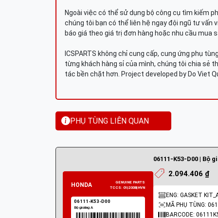
Ngoài việc có thể sử dụng bộ công cụ tìm kiếm p
chúng tôi bạn có thể liên hệ ngay đội ngũ tư vấn 
báo giá theo giá trị đơn hàng hoặc nhu cầu mua s
ICSPARTS không chỉ cung cấp, cung ứng phụ tùng 
từng khách hàng sỉ của mình, chúng tôi chia sẻ th
tác bền chặt hơn. Project developed by Do Viet 
PHỤ TÙNG LIÊN QUAN
06111-K53-D00 | Bộ g
2.094.406 ₫
ENG: GASKET KIT_
MÃ PHỤ TÙNG: 061
BARCODE: 06111K