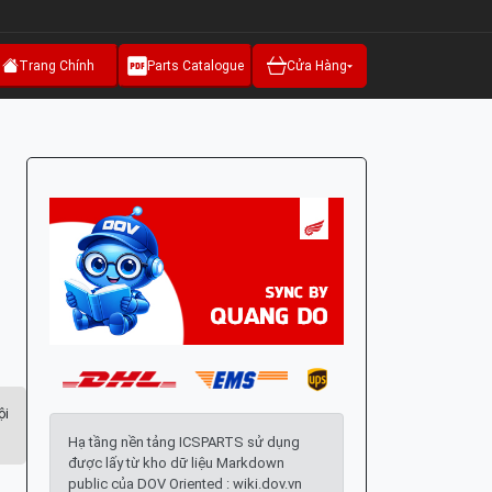
Trang Chính
Parts Catalogue
Cửa Hàng
ội
Hạ tầng nền tảng ICSPARTS sử dụng
được lấy từ kho dữ liệu Markdown
public của DOV Oriented : wiki.dov.vn