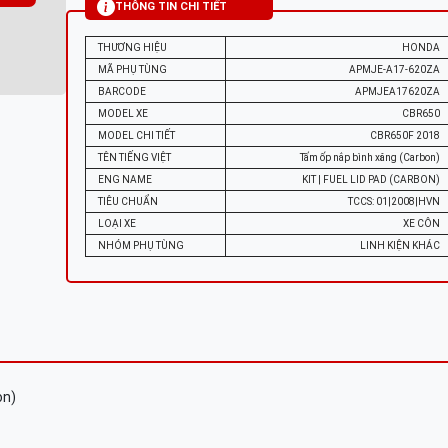
THÔNG TIN CHI TIẾT
THƯƠNG HIỆU
HONDA
MÃ PHỤ TÙNG
APMJE-A17-620ZA
BARCODE
APMJEA17620ZA
MODEL XE
CBR650
MODEL CHI TIẾT
CBR650F 2018
TÊN TIẾNG VIỆT
Tấm ốp nắp bình xăng (Carbon)
ENG NAME
KIT | FUEL LID PAD (CARBON)
TIÊU CHUẨN
TCCS: 01|2008|HVN
LOẠI XE
XE CÔN
NHÓM PHỤ TÙNG
LINH KIỆN KHÁC
on)