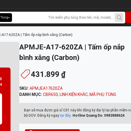
 Tùng
-A17-620ZA | Tấm ốp nắp bình xăng (Carbon)
APMJE-A17-620ZA | Tấm ốp nắp
bình xăng (Carbon)
431.899 ₫
S
N
SKU:
APMJEA17620ZA
DANH MỤC:
CBR650
,
LINH KIỆN KHÁC
,
MÃ PHỤ TÙNG
Bạn sẽ mua được giá sỉ C01 này khi đăng ký đại lý tại phần mềm n
bộ DOV. Đăng ký ngay
tại đây
.
Hotline Quang Do: 0983888624