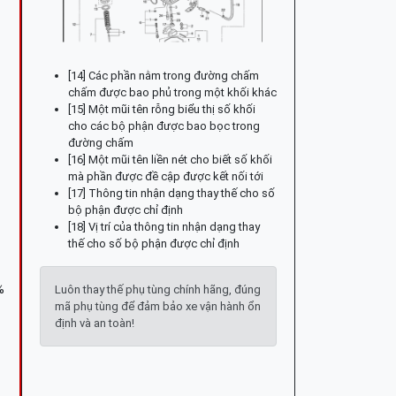
[14] Các phần nằm trong đường chấm
chấm được bao phủ trong một khối khác
[15] Một mũi tên rỗng biểu thị số khối
cho các bộ phận được bao bọc trong
đường chấm
[16] Một mũi tên liền nét cho biết số khối
mà phần được đề cập được kết nối tới
[17] Thông tin nhận dạng thay thế cho số
bộ phận được chỉ định
[18] Vị trí của thông tin nhận dạng thay
thế cho số bộ phận được chỉ định
%
Luôn thay thế phụ tùng chính hãng, đúng
mã phụ tùng để đảm bảo xe vận hành ổn
định và an toàn!