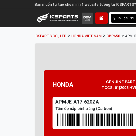
Bạn muốn tự tạo cho mình 1 website tương tự ICSPARTS?
Bộ Lọc Phụ
>
>
>
ICSPARTS CO., LTD
HONDA VIỆT NAM
CBR650
APMJE
GENUINE PART
HONDA
TCCS: 01|2008|HV
APMJE-A17-620ZA
Tấm ốp nắp bình xăng (Carbon)