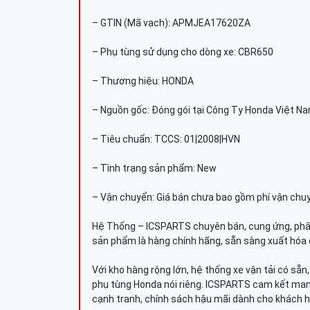
– GTIN (Mã vạch): APMJEA17620ZA
– Phụ tùng sử dụng cho dòng xe: CBR650
– Thương hiệu: HONDA
– Nguồn gốc: Đóng gói tại Công Ty Honda Việt N
– Tiêu chuẩn: TCCS: 01|2008|HVN
– Tình trạng sản phẩm: New
– Vận chuyển: Giá bán chưa bao gồm phí vận chu
Hệ Thống – ICSPARTS chuyên bán, cung ứng, phâ
sản phẩm là hàng chính hãng, sẵn sàng xuất hóa 
Với kho hàng rộng lớn, hệ thống xe vận tải có sẵ
phụ tùng Honda nói riêng. ICSPARTS cam kết man
cạnh tranh, chính sách hậu mãi dành cho khách h