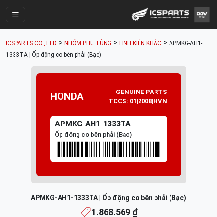
Trang Chính
>
>
>
ICSPARTS CO., LTD
NHÓM PHỤ TÙNG
LINH KIỆN KHÁC
APMKG-AH1-
Cửa Hàng
1333TA | Ốp động cơ bên phải (Bạc)
Parts Catalogue
Mã Phụ Tùng
GENUINE PARTS
HONDA
TCCS: 01|2008|HVN
Nhóm Phụ Tùng
APMKG-AH1-1333TA
Tài khoản
Ốp động cơ bên phải (Bạc)
APMKG-AH1-1333TA | Ốp động cơ bên phải (Bạc)
1.868.569 ₫