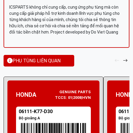
ICSPARTS không chỉ cung cấp, cung ứng phụ tùng mà còn
cung cấp giải pháp hỗ trợ kinh doanh lĩnh vực phụ tùng cho
từng khách hàng sỉ của mình, chúng tôi chia sẻ thông tin
hữu ích, chia sẻ cơ hội và chia sẻ nền tảng để mối quan hệ
đối tác bền chặt hơn. Project developed by Do Viet Quang
PHỤ TÙNG LIÊN QUAN
GENUINE PARTS
HONDA
HOND
TCCS: 01|2008|HVN
06111-K77-D30
06111
Bộ gioăng A
Bộ gioă