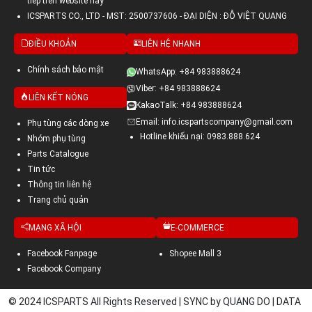
tiếp trên website này
ICSPARTS CO., LTD - MST: 2500737606 - ĐẠI DIỆN : ĐỖ VIỆT QUANG
ĐIỀU KHOẢN
LIÊN HỆ NHANH
Chính sách bảo mật
WhatsApp: +84 983888624
Viber: +84 983888624
LIÊN KẾT NÓNG
KakaoTalk: +84 983888624
Email: info.icspartscompany@gmail.com
Phụ tùng các dòng xe
Hotline khiếu nại: 0983.888.624
Nhóm phụ tùng
Parts Catalogue
Tin tức
Thông tin liên hệ
Trang chủ quản
MẠNG XÃ HỘI
E-COMMERCE
Facebook Fanpage
Shopee Mall 3
Facebook Company
© 2024 ICSPARTS All Rights Reserved | SYNC by QUANG DO | DATA