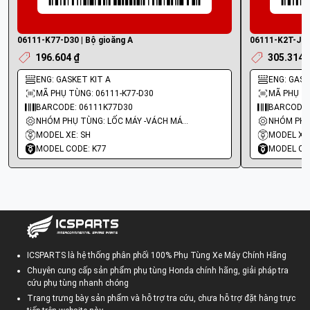
06111-K77-D30 | Bộ gioăng A
06111-K2T-J00 
196.604 ₫
305.314 
ENG: GASKET KIT A
ENG: GASKE
MÃ PHỤ TÙNG: 06111-K77-D30
MÃ PHỤ TÙ
BARCODE: 06111K77D30
BARCODE:
NHÓM PHỤ TÙNG: LỐC MÁY -VÁCH MÁY - GIOĂNG MÁY
MODEL XE: SH
MODEL XE:
MODEL CODE: K77
MODEL CO
ICSPARTS là hệ thống phân phối 100% Phụ Tùng Xe Máy Chính Hãng
Chuyên cung cấp sản phẩm phụ tùng Honda chính hãng, giải pháp tra
cứu phụ tùng nhanh chóng
Trang trưng bày sản phẩm và hỗ trợ tra cứu, chưa hỗ trợ đặt hàng trực