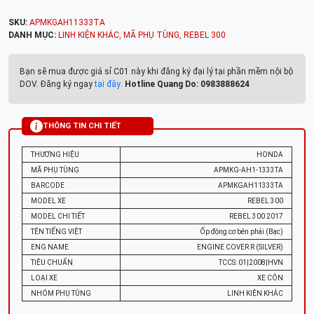
SKU:
APMKGAH11333TA
DANH MỤC:
LINH KIỆN KHÁC
,
MÃ PHỤ TÙNG
,
REBEL 300
Bạn sẽ mua được giá sỉ C01 này khi đăng ký đại lý tại phần mềm nội bộ
DOV. Đăng ký ngay
tại đây
.
Hotline Quang Do: 0983888624
THÔNG TIN CHI TIẾT
THƯƠNG HIỆU
HONDA
MÃ PHỤ TÙNG
APMKG-AH1-1333TA
BARCODE
APMKGAH11333TA
MODEL XE
REBEL 300
MODEL CHI TIẾT
REBEL 300 2017
TÊN TIẾNG VIỆT
Ốp động cơ bên phải (Bạc)
ENG NAME
ENGINE COVER R (SILVER)
TIÊU CHUẨN
TCCS: 01|2008|HVN
LOẠI XE
XE CÔN
NHÓM PHỤ TÙNG
LINH KIỆN KHÁC