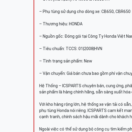
– Phụ tùng sử dụng cho dòng xe: CB650, CBR650
– Thương hiệu: HONDA
– Nguồn gốc: Đóng gói tại Công Ty Honda Việt N
– Tiêu chuẩn: TCCS: 01|2008|HVN
– Tình trạng sản phẩm: New
– Vận chuyển: Giá bán chưa bao gồm phí vận chu
Hệ Thống – ICSPARTS chuyên bán, cung ứng, phâ
sản phẩm là hàng chính hãng, sẵn sàng xuất hóa 
Với kho hàng rộng lớn, hệ thống xe vận tải có sẵ
phụ tùng Honda nói riêng. ICSPARTS cam kết man
cạnh tranh, chính sách hậu mãi dành cho khách h
Ngoài việc có thể sử dụng bộ công cụ tìm kiếm p