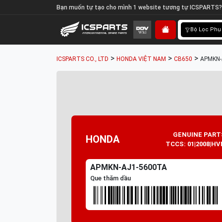
Bạn muốn tự tạo cho mình 1 website tương tự ICSPARTS?
Bộ Lọc Phụ
>
>
>
ICSPARTS CO., LTD
HONDA VIỆT NAM
CB650
APMKN-
GENUINE PART
HONDA
TCCS: 01|2008|HV
APMKN-AJ1-5600TA
Que thăm dầu