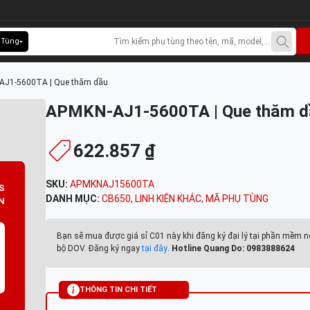
 Tùng
AJ1-5600TA | Que thăm dầu
APMKN-AJ1-5600TA | Que thăm d
622.857 ₫
SKU:
APMKNAJ15600TA
S
DANH MỤC:
CB650
,
LINH KIỆN KHÁC
,
MÃ PHỤ TÙNG
N
Bạn sẽ mua được giá sỉ C01 này khi đăng ký đại lý tại phần mềm n
bộ DOV. Đăng ký ngay
tại đây
.
Hotline Quang Do: 0983888624
THÔNG TIN CHI TIẾT