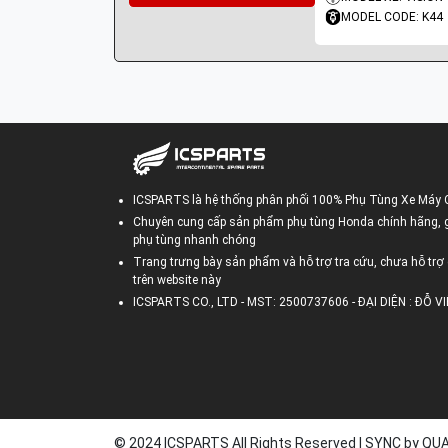
MODEL CODE: K44
ICSPARTS là hệ thống phân phối 100% Phụ Tùng Xe Máy 
Chuyên cung cấp sản phẩm phụ tùng Honda chính hãng, gi
phụ tùng nhanh chóng
Trang trưng bày sản phẩm và hỗ trợ tra cứu, chưa hỗ trợ 
trên website này
ICSPARTS CO., LTD - MST: 2500737606 - ĐẠI DIỆN : ĐỖ 
© 2024 ICSPARTS All Rights Reserved | SYNC by Q