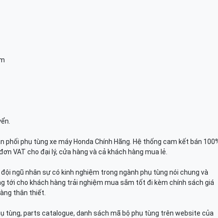
am
yển.
n phối phụ tùng xe máy Honda Chính Hãng. Hệ thống cam kết bán 100
đơn VAT cho đại lý, cửa hàng và cả khách hàng mua lẻ.
n, đội ngũ nhân sự có kinh nghiệm trong ngành phụ tùng nói chung và
g tới cho khách hàng trải nghiệm mua sắm tốt đi kèm chính sách giá
àng thân thiết.
hụ tùng, parts catalogue, danh sách mã bộ phụ tùng trên website của