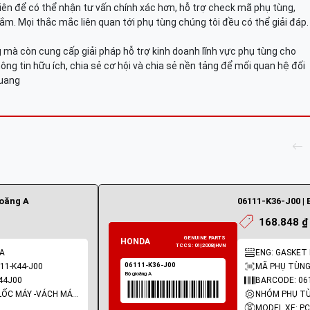
viên để có thể nhận tư vấn chính xác hơn, hỗ trợ check mã phụ tùng,
ắm. Mọi thắc mắc liên quan tới phụ tùng chúng tôi đều có thể giải đáp.
mà còn cung cấp giải pháp hỗ trợ kinh doanh lĩnh vực phụ tùng cho
ông tin hữu ích, chia sẻ cơ hội và chia sẻ nền tảng để mối quan hệ đối
Quang
ioăng A
06111-K36-J00 | 
168.848 ₫
 A
ENG: GASKET 
11-K44-J00
MÃ PHỤ TÙNG:
44J00
BARCODE: 06
NHÓM PHỤ TÙNG: LỐC MÁY -VÁCH MÁY - GIOĂNG MÁY
MODEL XE: P