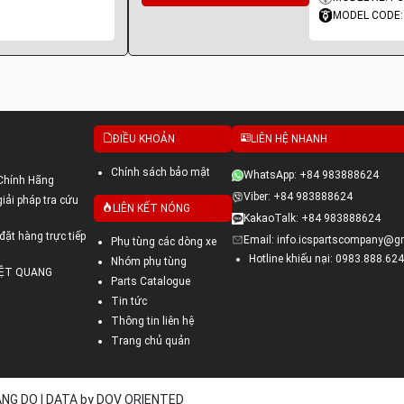
MODEL CODE:
ĐIỀU KHOẢN
LIÊN HỆ NHANH
Chính sách bảo mật
WhatsApp: +84 983888624
Chính Hãng
Viber: +84 983888624
ải pháp tra cứu
LIÊN KẾT NÓNG
KakaoTalk: +84 983888624
đặt hàng trực tiếp
Email: info.icspartscompany@g
Phụ tùng các dòng xe
Hotline khiếu nại: 0983.888.624
Nhóm phụ tùng
VIỆT QUANG
Parts Catalogue
Tin tức
Thông tin liên hệ
Trang chủ quản
UANG DO | DATA by DOV ORIENTED