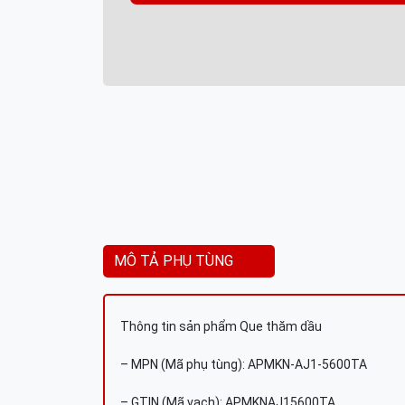
MÔ TẢ PHỤ TÙNG
Thông tin sản phẩm Que thăm dầu
– MPN (Mã phụ tùng): APMKN-AJ1-5600TA
– GTIN (Mã vạch): APMKNAJ15600TA