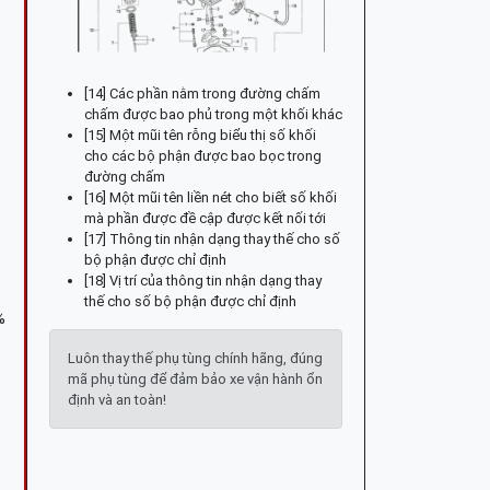
[14] Các phần nằm trong đường chấm
chấm được bao phủ trong một khối khác
[15] Một mũi tên rỗng biểu thị số khối
cho các bộ phận được bao bọc trong
đường chấm
[16] Một mũi tên liền nét cho biết số khối
mà phần được đề cập được kết nối tới
[17] Thông tin nhận dạng thay thế cho số
bộ phận được chỉ định
[18] Vị trí của thông tin nhận dạng thay
thế cho số bộ phận được chỉ định
%
Luôn thay thế phụ tùng chính hãng, đúng
mã phụ tùng để đảm bảo xe vận hành ổn
định và an toàn!