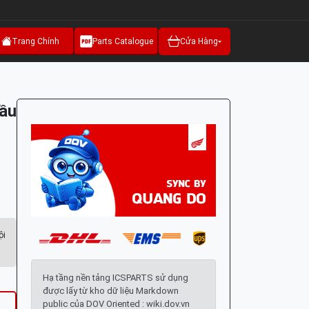
Trang Chính
Parts Catalogue
Cửa Hàng
ầu
ội
Hạ tầng nền tảng ICSPARTS sử dụng
được lấy từ kho dữ liệu Markdown
public của DOV Oriented : wiki.dov.vn