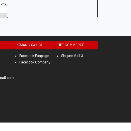
 K36
MODEL C
MẠNG XÃ HỘI
E-COMMERCE
Facebook Fanpage
Shopee Mall 3
Facebook Company
mail.com