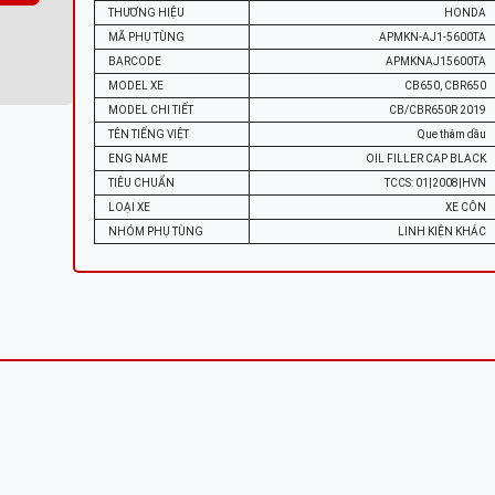
THƯƠNG HIỆU
HONDA
MÃ PHỤ TÙNG
APMKN-AJ1-5600TA
BARCODE
APMKNAJ15600TA
MODEL XE
CB650, CBR650
MODEL CHI TIẾT
CB/CBR650R 2019
TÊN TIẾNG VIỆT
Que thăm dầu
ENG NAME
OIL FILLER CAP BLACK
TIÊU CHUẨN
TCCS: 01|2008|HVN
LOẠI XE
XE CÔN
NHÓM PHỤ TÙNG
LINH KIỆN KHÁC