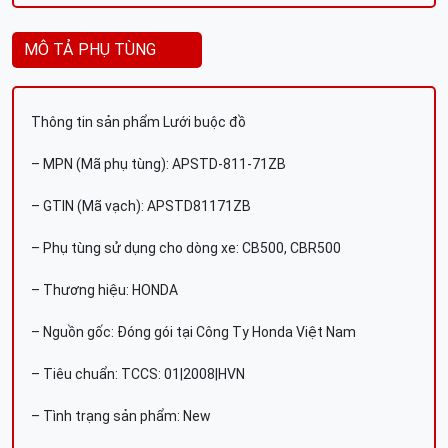
MÔ TẢ PHỤ TÙNG
Thông tin sản phẩm Lưới buộc đồ
– MPN (Mã phụ tùng): APSTD-811-71ZB
– GTIN (Mã vạch): APSTD81171ZB
– Phụ tùng sử dụng cho dòng xe: CB500, CBR500
– Thương hiệu: HONDA
– Nguồn gốc: Đóng gói tại Công Ty Honda Việt Nam
– Tiêu chuẩn: TCCS: 01|2008|HVN
– Tình trạng sản phẩm: New