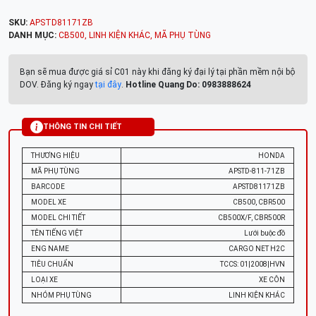
SKU:
APSTD81171ZB
DANH MỤC:
CB500
,
LINH KIỆN KHÁC
,
MÃ PHỤ TÙNG
Bạn sẽ mua được giá sỉ C01 này khi đăng ký đại lý tại phần mềm nội bộ
DOV. Đăng ký ngay
tại đây
.
Hotline Quang Do: 0983888624
THÔNG TIN CHI TIẾT
THƯƠNG HIỆU
HONDA
MÃ PHỤ TÙNG
APSTD-811-71ZB
BARCODE
APSTD81171ZB
MODEL XE
CB500, CBR500
MODEL CHI TIẾT
CB500X/F, CBR500R
TÊN TIẾNG VIỆT
Lưới buộc đồ
ENG NAME
CARGO NET H2C
TIÊU CHUẨN
TCCS: 01|2008|HVN
LOẠI XE
XE CÔN
NHÓM PHỤ TÙNG
LINH KIỆN KHÁC