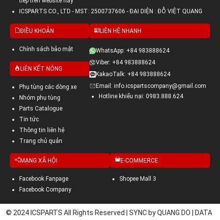
tiếp trên website này
ICSPARTS CO., LTD - MST: 2500737606 - ĐẠI DIỆN : ĐỖ VIỆT QUANG
ĐIỀU KHOẢN
LIÊN HỆ NHANH
Chính sách bảo mật
WhatsApp: +84 983888624
Viber: +84 983888624
LIÊN KẾT NÓNG
KakaoTalk: +84 983888624
Email: info.icspartscompany@gmail.com
Phụ tùng các dòng xe
Hotline khiếu nại: 0983.888.624
Nhóm phụ tùng
Parts Catalogue
Tin tức
Thông tin liên hệ
Trang chủ quản
MẠNG XÃ HỘI
E-COMMERCE
Facebook Fanpage
Shopee Mall 3
Facebook Company
© 2024 ICSPARTS All Rights Reserved | SYNC by QUANG DO | DATA