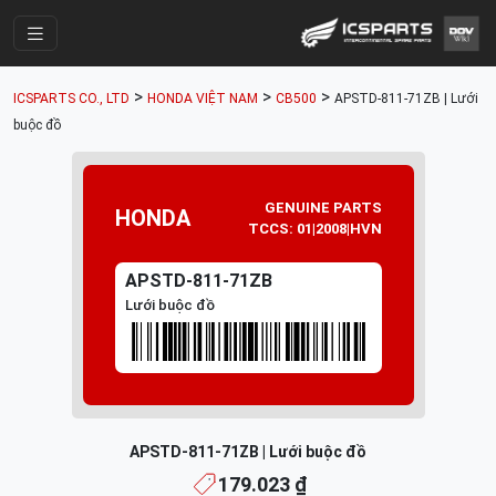
Trang Chính
>
>
>
ICSPARTS CO., LTD
HONDA VIỆT NAM
CB500
APSTD-811-71ZB | Lưới
Cửa Hàng
buộc đồ
Parts Catalogue
Mã Phụ Tùng
GENUINE PARTS
HONDA
TCCS: 01|2008|HVN
Nhóm Phụ Tùng
APSTD-811-71ZB
Tài khoản
Lưới buộc đồ
APSTD-811-71ZB | Lưới buộc đồ
179.023 ₫