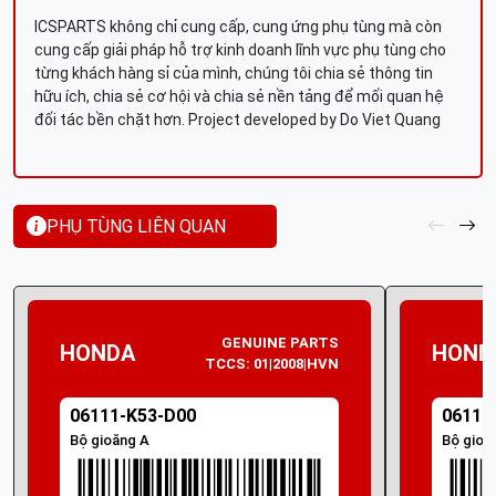
ICSPARTS không chỉ cung cấp, cung ứng phụ tùng mà còn
cung cấp giải pháp hỗ trợ kinh doanh lĩnh vực phụ tùng cho
từng khách hàng sỉ của mình, chúng tôi chia sẻ thông tin
hữu ích, chia sẻ cơ hội và chia sẻ nền tảng để mối quan hệ
đối tác bền chặt hơn. Project developed by Do Viet Quang
PHỤ TÙNG LIÊN QUAN
GENUINE PARTS
HONDA
HOND
TCCS: 01|2008|HVN
06111-K53-D00
06111
Bộ gioăng A
Bộ gioă