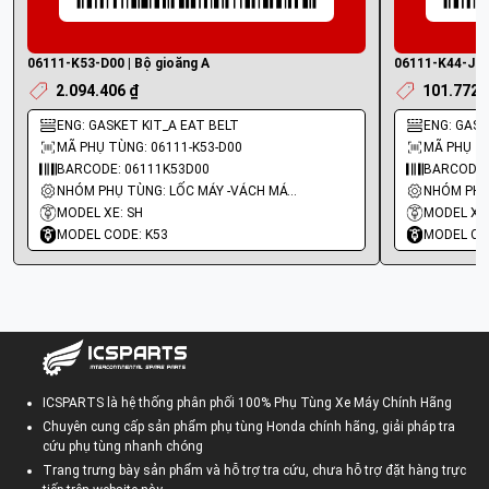
06111-K53-D00 | Bộ gioăng A
06111-K44-J01 
2.094.406 ₫
101.772 
ENG: GASKET KIT_A EAT BELT
ENG: GASKE
MÃ PHỤ TÙNG: 06111-K53-D00
MÃ PHỤ TÙ
BARCODE: 06111K53D00
BARCODE:
NHÓM PHỤ TÙNG: LỐC MÁY -VÁCH MÁY - GIOĂNG MÁY
MODEL XE: SH
MODEL XE:
MODEL CODE: K53
MODEL CO
ICSPARTS là hệ thống phân phối 100% Phụ Tùng Xe Máy Chính Hãng
Chuyên cung cấp sản phẩm phụ tùng Honda chính hãng, giải pháp tra
cứu phụ tùng nhanh chóng
Trang trưng bày sản phẩm và hỗ trợ tra cứu, chưa hỗ trợ đặt hàng trực