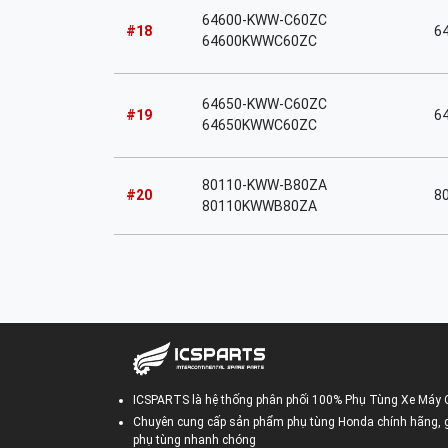
64600-KWW-C60ZC
#18
6
64600KWWC60ZC
64650-KWW-C60ZC
#19
6
64650KWWC60ZC
80110-KWW-B80ZA
#20
8
80110KWWB80ZA
ICSPARTS là hệ thống phân phối 100% Phụ Tùng Xe Máy 
Chuyên cung cấp sản phẩm phụ tùng Honda chính hãng, gi
phụ tùng nhanh chóng