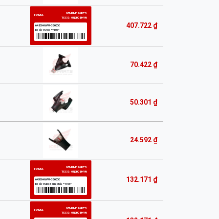
407.722 ₫
70.422 ₫
50.301 ₫
24.592 ₫
132.171 ₫