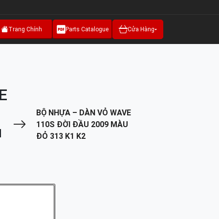
Trang Chính
Parts Catalogue
Cửa Hàng
E
U
BỘ NHỰA – DÀN VỎ WAVE
110S ĐỜI ĐẦU 2009 MÀU
u
ĐỎ 313 K1 K2