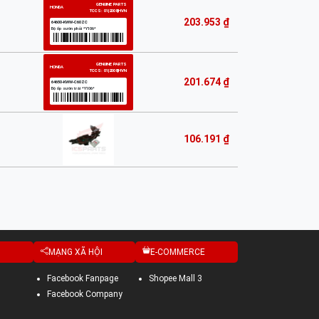
203.953 ₫
201.674 ₫
106.191 ₫
MẠNG XÃ HỘI
E-COMMERCE
Facebook Fanpage
Shopee Mall 3
Facebook Company