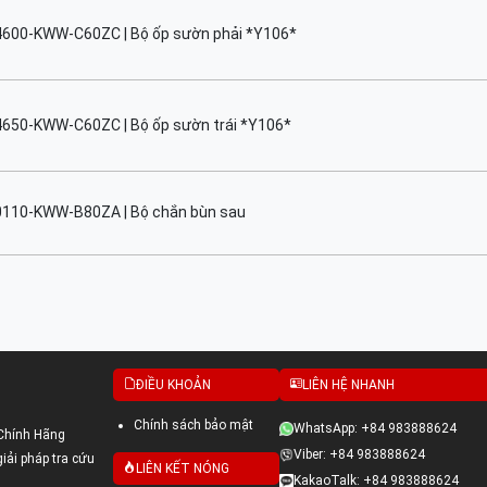
4600-KWW-C60ZC | Bộ ốp sườn phải *Y106*
4650-KWW-C60ZC | Bộ ốp sườn trái *Y106*
0110-KWW-B80ZA | Bộ chắn bùn sau
ĐIỀU KHOẢN
LIÊN HỆ NHANH
Chính sách bảo mật
WhatsApp: +84 983888624
Chính Hãng
Viber: +84 983888624
ải pháp tra cứu
LIÊN KẾT NÓNG
KakaoTalk: +84 983888624