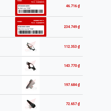
46.716 ₫
234.749 ₫
112.353 ₫
143.770 ₫
197.684 ₫
72.657 ₫