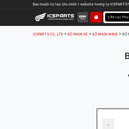
Bạn muốn tự tạo cho mình 1 website tương tự ICSPARTS?
Bộ Lọc Phụ
>
>
>
ICSPARTS CO., LTD
BỘ NHỰA XE
BỘ NHỰA WAVE
BỘ 
-