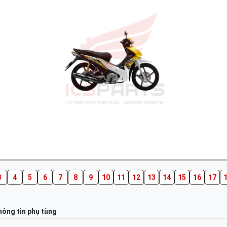
3
4
5
6
7
8
9
10
11
12
13
14
15
16
17
ông tin phụ tùng