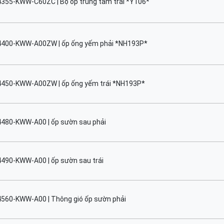
355-KWW-C60ZC | Bộ ốp trung tâm trái *Y106*
4400-KWW-A00ZW | ốp ống yếm phải *NH193P*
4450-KWW-A00ZW | ốp ống yếm trái *NH193P*
4480-KWW-A00 | ốp sườn sau phải
490-KWW-A00 | ốp sườn sau trái
560-KWW-A00 | Thông gió ốp sườn phải