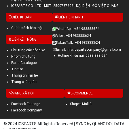
ICSPARTS CO., LTD - MST: 2500737606 - ĐẠI DIỆN : ĐỖ VIỆT QUANG
ĐIỀU KHOẢN
LIÊN HỆ NHANH
Chính sách bảo mật
WhatsApp: +84 983888624
Viber: +84 983888624
LIÊN KẾT NÓNG
KakaoTalk: +84 983888624
Email: info.icspartscompany@gmail.com
Phụ tùng các dòng xe
Hotline khiếu nại: 0983.888.624
Nhóm phụ tùng
Parts Catalogue
Tin tức
Thông tin liên hệ
Trang chủ quản
MẠNG XÃ HỘI
E-COMMERCE
Facebook Fanpage
Shopee Mall 3
Facebook Company
© 2024 ICSPARTS All Rights Reserved | SYNC by QUANG DO | DATA