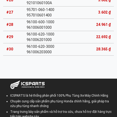
#26
3.602 ₫
92101060100A
95701-060-1400
#27
3.602 ₫
957010601400
96100-600-1000
#28
24.961 ₫
961006001000
96100-620-1000
#29
22.692 ₫
961006201000
96100-620-3000
#30
28.365 ₫
961006203000
ICSPARTS là hệ thống phân phối 100% Phụ Tùng Xe Máy Chính Hãng
Chuyên cung cấp sản phẩm phụ tùng Honda chính hãng, giải pháp tra
cứu phụ tùng nhanh chóng
Trang trưng bày sản phẩm và hỗ trợ tra cứu, chưa hỗ trợ đặt hàng trực
tiếp trên website này