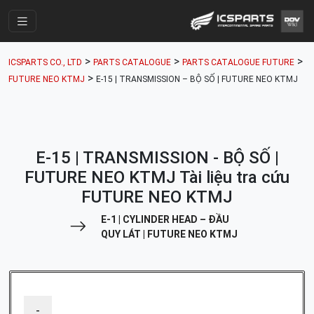
Trang Chính
>
>
>
ICSPARTS CO., LTD
PARTS CATALOGUE
PARTS CATALOGUE FUTURE
Cửa Hàng
>
FUTURE NEO KTMJ
E-15 | TRANSMISSION – BỘ SỐ | FUTURE NEO KTMJ
Parts Catalogue
Mã Phụ Tùng
E-15 | TRANSMISSION - BỘ SỐ |
Nhóm Phụ Tùng
FUTURE NEO KTMJ Tài liệu tra cứu
Tài khoản
FUTURE NEO KTMJ
E-1 | CYLINDER HEAD – ĐẦU
QUY LÁT | FUTURE NEO KTMJ
-