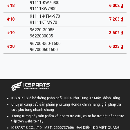
91111-KW7-900
#18
6.002 ₫
91111KW7900
91111-KTM-970
#18
7.203 ₫
91111KTM970
96220-30085
#19
3.602 ₫
9622030085
96700-060-1600
#20
6.023 ₫
967000601600
ICSPARTS là hệ thống phân phối 100% Phụ Tùng Xe Máy Chính Hãng
Chuyên cung cấp sản phẩm phụ tùng Honda chính hãng, giải pháp tra
cứu phụ tùng nhanh chóng
Trang trưng bày sản phẩm và hỗ trợ tra cứu, chưa hỗ trợ đặt hàng trực
tiếp trên website này
ICSPARTS CO., LTD - MST: 2500737606 - ĐẠI DIỆN : ĐỖ VIỆT QUANG