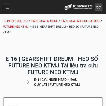
Trang Chính
>
>
>
ICSPARTS CO., LTD
PARTS CATALOGUE
PARTS CATALOGUE FUTURE
Cửa Hàng
>
FUTURE NEO KTMJ
E-16 | GEARSHIFT DREUM – HEO SỐ | FUTURE NEO
KTMJ
Parts Catalogue
Mã Phụ Tùng
Nhóm Phụ Tùng
E-16 | GEARSHIFT DREUM - HEO SỐ |
Tài khoản
FUTURE NEO KTMJ Tài liệu tra cứu
FUTURE NEO KTMJ
E-1 | CYLINDER HEAD – ĐẦU
QUY LÁT | FUTURE NEO KTMJ