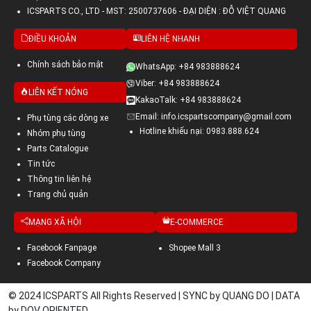
ICSPARTS CO., LTD - MST: 2500737606 - ĐẠI DIỆN : ĐỖ VIỆT QUANG
ĐIỀU KHOẢN
LIÊN HỆ NHANH
Chính sách bảo mật
WhatsApp: +84 983888624
Viber: +84 983888624
LIÊN KẾT NÓNG
KakaoTalk: +84 983888624
Email: info.icspartscompany@gmail.com
Phụ tùng các dòng xe
Hotline khiếu nại: 0983.888.624
Nhóm phụ tùng
Parts Catalogue
Tin tức
Thông tin liên hệ
Trang chủ quản
MẠNG XÃ HỘI
E-COMMERCE
Facebook Fanpage
Shopee Mall 3
Facebook Company
© 2024 ICSPARTS All Rights Reserved | SYNC by QUANG DO | DATA
by DOV ORIENTED