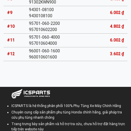
91302KWN900
94301-08100
#9
6.002 ₫
9430108100
95701-060-2200
#10
4.802 ₫
957010602200
95701-060-4000
#11
6.002 ₫
957010604000
96001-060-1600
#12
3.602 ₫
960010601600
ICSPARTS là hệ thống phân phối 100% Phụ Tùng Xe Máy Chính Hãng
Chuyên cung cấp sản phẩm phụ tùng Honda chính hãng, giải pháp tra
cứu phụ tùng nhanh chóng
Trang trưng bày sản phẩm và hỗ trợ tra cứu, chưa hỗ trợ đặt hàng trực
tiếp trên website này