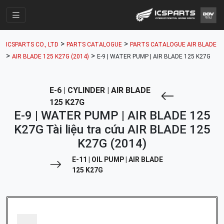
Trang Chính
>
>
ICSPARTS CO., LTD
PARTS CATALOGUE
PARTS CATALOGUE AIR BLADE
Cửa Hàng
>
>
AIR BLADE 125 K27G (2014)
E-9 | WATER PUMP | AIR BLADE 125 K27G
Parts Catalogue
E-6 | CYLINDER | AIR BLADE
Mã Phụ Tùng
125 K27G
Nhóm Phụ Tùng
E-9 | WATER PUMP | AIR BLADE 125
K27G Tài liệu tra cứu AIR BLADE 125
Tài khoản
K27G (2014)
E-11 | OIL PUMP | AIR BLADE
125 K27G