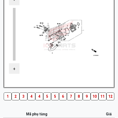
-
+
1
2
3
4
4
5
5
6
7
8
9
10
11
12
Mã phụ tùng
Giá