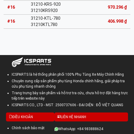
31210-KRS-920
#16
970.296 ₫
31210KRS920
31210-KTL-780
#16
406.998 ₫
31210KTL780
ICSPARTS là hệ thống phân phối 100% Phụ Tùng Xe Máy Chính Hãng
Chuyên cung cấp sản phẩm phụ tùng Honda chính hãng, giải pháp tra
cứu phụ tùng nhanh chóng
Trang trưng bày sản phẩm và hỗ trợ tra cứu, chưa hỗ trợ đặt hàng trực
tiếp trên website này
ICSPARTS CO., LTD - MST: 2500737606 - ĐẠI DIỆN : ĐỖ VIỆT QUANG
ĐIỀU KHOẢN
LIÊN HỆ NHANH
Chính sách bảo mật
WhatsApp: +84 983888624