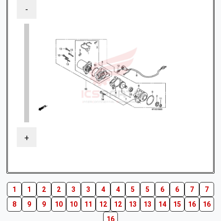
-
+
1
1
2
2
3
3
4
4
5
5
6
6
7
7
8
9
9
10
10
11
12
12
13
13
14
15
16
16
16