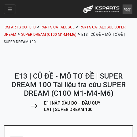
Trang Chính
>
>
ICSPARTS CO., LTD
PARTS CATALOGUE
PARTS CATALOGUE SUPER
Cửa Hàng
>
>
DREAM
SUPER DREAM (C100 M1-M4-M6)
E13 | CỦ ĐỀ – MÔ TƠ ĐỀ |
SUPER DREAM 100
Parts Catalogue
Mã Phụ Tùng
Nhóm Phụ Tùng
E13 | CỦ ĐỀ - MÔ TƠ ĐỀ | SUPER
Tài khoản
DREAM 100 Tài liệu tra cứu SUPER
DREAM (C100 M1-M4-M6)
E1 | NẮP ĐẦU BÒ – ĐẦU QUY
LÁT | SUPER DREAM 100