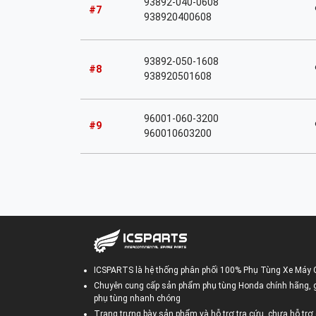
93892-040-0608
#7
938920400608
93892-050-1608
#8
938920501608
96001-060-3200
#9
960010603200
ICSPARTS là hệ thống phân phối 100% Phụ Tùng Xe Máy 
Chuyên cung cấp sản phẩm phụ tùng Honda chính hãng, gi
phụ tùng nhanh chóng
Trang trưng bày sản phẩm và hỗ trợ tra cứu, chưa hỗ trợ 