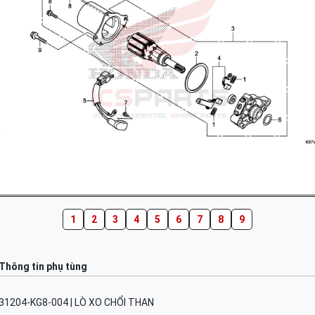
1
2
3
4
5
6
7
8
9
Thông tin phụ tùng
31204-KG8-004 | LÒ XO CHỔI THAN