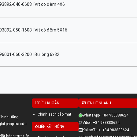
93892-040-0608 | Vít có đệm 4X6
93892-050-1608 | Vít có đệm 5X16
96001-060-3200 | Bu lông 6x32
ĐIỀU KHOẢN
LIÊN HỆ NHANH
Chính sách bảo mật
WhatsApp: +84 983888624
Chính Hãng
Viber: +84 983888624
ải pháp tra cứu
LIÊN KẾT NÓNG
KakaoTalk: +84 983888624
đặt hàng trực tiếp