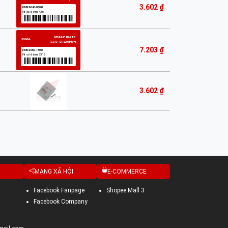
3.602 ₫
7.203 ₫
3.602 ₫
MẠNG XÃ HỘI
E-COMMERCE
Facebook Fanpage
Shopee Mall 3
Facebook Company