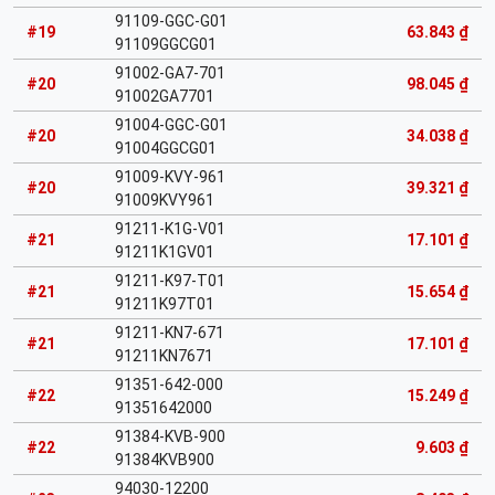
91109-GGC-G01
#19
63.843 ₫
91109GGCG01
91002-GA7-701
#20
98.045 ₫
91002GA7701
91004-GGC-G01
#20
34.038 ₫
91004GGCG01
91009-KVY-961
#20
39.321 ₫
91009KVY961
91211-K1G-V01
#21
17.101 ₫
91211K1GV01
91211-K97-T01
#21
15.654 ₫
91211K97T01
91211-KN7-671
#21
17.101 ₫
91211KN7671
91351-642-000
#22
15.249 ₫
91351642000
91384-KVB-900
#22
9.603 ₫
91384KVB900
94030-12200