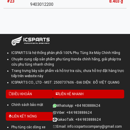
#23
8.403 ₫
9403012200
ICSPARTS là hệ thống phân phối 100% Phụ Tùng Xe Máy Chính Hãng
Chuyên cung cấp sản phẩm phụ tùng Honda chính hãng, giải pháp tra
cứu phụ tùng nhanh chóng
Trang trưng bày sản phẩm và hỗ trợ tra cứu, chưa hỗ trợ đặt hàng trực
tiếp trên website này
ICSPARTS CO., LTD - MST: 2500737606 - ĐẠI DIỆN : ĐỖ VIỆT QUANG
ĐIỀU KHOẢN
LIÊN HỆ NHANH
Chính sách bảo mật
WhatsApp: +84 983888624
Viber: +84 983888624
LIÊN KẾT NÓNG
KakaoTalk: +84 983888624
Email: info.icspartscompany@gmail.com
Phụ tùng các dòng xe