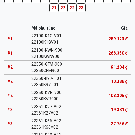
21
22
22
23
Mã phụ tùng
Giá
22100-K1G-V01
#1
289.123 ₫
22100K1GV01
22100-KWN-900
#1
268.350 ₫
22100KWN900
22350-GFM-900
#2
91.204 ₫
22350GFM900
22350-K97-T01
#2
110.388 ₫
22350K97T01
22350-KVB-900
#2
108.305 ₫
22350KVB900
22361-K27-V02
#3
19.381 ₫
22361K27V02
22361-K66-V02
#3
27.756 ₫
22361K66V02