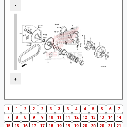
-
+
1
1
2
2
2
3
3
3
4
4
5
5
6
7
7
8
8
9
9
10
11
11
12
12
13
13
14
14
15
15
16
17
17
18
19
19
19
20
20
20
21
21