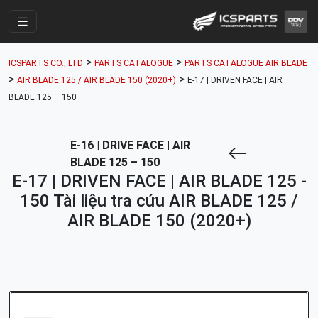
Trang Chính
>
>
ICSPARTS CO., LTD
PARTS CATALOGUE
PARTS CATALOGUE AIR BLADE
Cửa Hàng
>
>
AIR BLADE 125 / AIR BLADE 150 (2020+)
E-17 | DRIVEN FACE | AIR
BLADE 125 – 150
Parts Catalogue
Mã Phụ Tùng
E-16 | DRIVE FACE | AIR
Nhóm Phụ Tùng
BLADE 125 – 150
E-17 | DRIVEN FACE | AIR BLADE 125 -
Tài khoản
150 Tài liệu tra cứu AIR BLADE 125 /
AIR BLADE 150 (2020+)