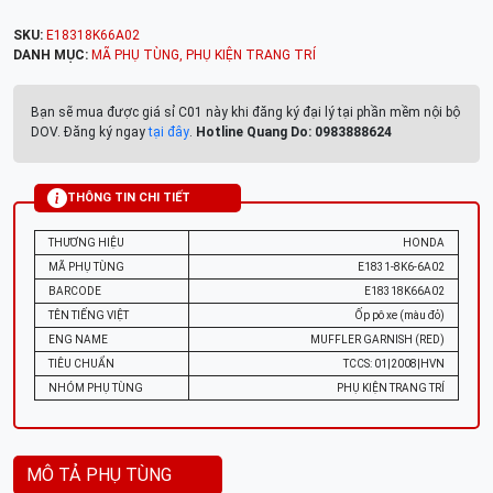
SKU:
E18318K66A02
DANH MỤC:
MÃ PHỤ TÙNG
,
PHỤ KIỆN TRANG TRÍ
Bạn sẽ mua được giá sỉ C01 này khi đăng ký đại lý tại phần mềm nội bộ
DOV. Đăng ký ngay
tại đây
.
Hotline Quang Do: 0983888624
THÔNG TIN CHI TIẾT
THƯƠNG HIỆU
HONDA
MÃ PHỤ TÙNG
E1831-8K6-6A02
BARCODE
E18318K66A02
TÊN TIẾNG VIỆT
Ốp pô xe (màu đỏ)
ENG NAME
MUFFLER GARNISH (RED)
TIÊU CHUẨN
TCCS: 01|2008|HVN
NHÓM PHỤ TÙNG
PHỤ KIỆN TRANG TRÍ
MÔ TẢ PHỤ TÙNG