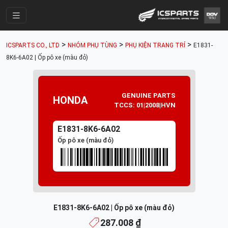
Trang Chính
>
>
>
ICSPARTS CO., LTD
NHÓM PHỤ TÙNG
PHỤ KIỆN TRANG TRÍ
E1831-
Cửa Hàng
8K6-6A02 | Ốp pô xe (màu đỏ)
Parts Catalogue
Mã Phụ Tùng
GENUINE PARTS
HONDA
TCCS: 01|2008|HVN
Nhóm Phụ Tùng
E1831-8K6-6A02
Tài khoản
Ốp pô xe (màu đỏ)
E1831-8K6-6A02 | Ốp pô xe (màu đỏ)
287.008 ₫