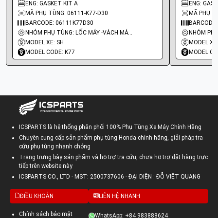
ENG: GASKET KIT A
ENG: GASKE
MÃ PHỤ TÙNG: 06111-K77-D30
MÃ PHỤ TÙ
BARCODE: 06111K77D30
BARCODE:
NHÓM PHỤ TÙNG: LỐC MÁY -VÁCH MÁY - GIOĂNG MÁY
MODEL XE: SH
MODEL XE:
MODEL CODE: K77
MODEL CO
ICSPARTS là hệ thống phân phối 100% Phụ Tùng Xe Máy Chính Hãng
Chuyên cung cấp sản phẩm phụ tùng Honda chính hãng, giải pháp tra
cứu phụ tùng nhanh chóng
Trang trưng bày sản phẩm và hỗ trợ tra cứu, chưa hỗ trợ đặt hàng trực
tiếp trên website này
ICSPARTS CO., LTD - MST: 2500737606 - ĐẠI DIỆN : ĐỖ VIỆT QUANG
ĐIỀU KHOẢN
LIÊN HỆ NHANH
Chính sách bảo mật
WhatsApp: +84 983888624