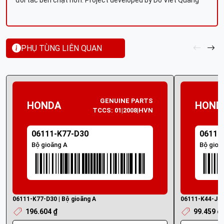
đối tác bền chặt hơn. Project developed by Do Viet Quang
PHỤ TÙNG LIÊN QUAN
GENUINE PARTS
HONDA
HOND
TCCS: 01|2008|HVN
06111-K77-D30
06111
Bộ gioăng A
Bộ gioă
06111-K77-D30 | Bộ gioăng A
06111-K44-J50 
196.604 ₫
99.459 ₫