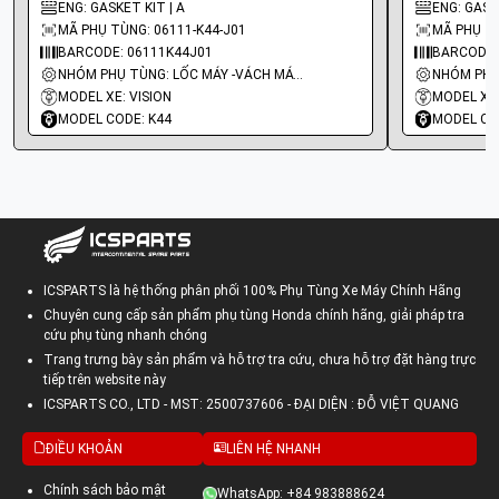
ENG: GASKET KIT | A
ENG: GASKE
MÃ PHỤ TÙNG: 06111-K44-J01
MÃ PHỤ TÙ
BARCODE: 06111K44J01
BARCODE:
NHÓM PHỤ TÙNG: LỐC MÁY -VÁCH MÁY - GIOĂNG MÁY
MODEL XE: VISION
MODEL XE:
MODEL CODE: K44
MODEL CO
ICSPARTS là hệ thống phân phối 100% Phụ Tùng Xe Máy Chính Hãng
Chuyên cung cấp sản phẩm phụ tùng Honda chính hãng, giải pháp tra
cứu phụ tùng nhanh chóng
Trang trưng bày sản phẩm và hỗ trợ tra cứu, chưa hỗ trợ đặt hàng trực
tiếp trên website này
ICSPARTS CO., LTD - MST: 2500737606 - ĐẠI DIỆN : ĐỖ VIỆT QUANG
ĐIỀU KHOẢN
LIÊN HỆ NHANH
Chính sách bảo mật
WhatsApp: +84 983888624