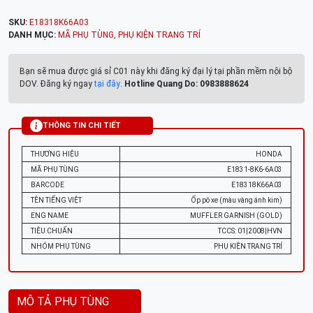
SKU:
E18318K66A03
DANH MỤC:
MÃ PHỤ TÙNG
,
PHỤ KIỆN TRANG TRÍ
Bạn sẽ mua được giá sỉ C01 này khi đăng ký đại lý tại phần mềm nội bộ
DOV. Đăng ký ngay
tại đây
.
Hotline Quang Do: 0983888624
THÔNG TIN CHI TIẾT
THƯƠNG HIỆU
HONDA
MÃ PHỤ TÙNG
E1831-8K6-6A03
BARCODE
E18318K66A03
TÊN TIẾNG VIỆT
Ốp pô xe (màu vàng ánh kim)
ENG NAME
MUFFLER GARNISH (GOLD)
TIÊU CHUẨN
TCCS: 01|2008|HVN
NHÓM PHỤ TÙNG
PHỤ KIỆN TRANG TRÍ
MÔ TẢ PHỤ TÙNG