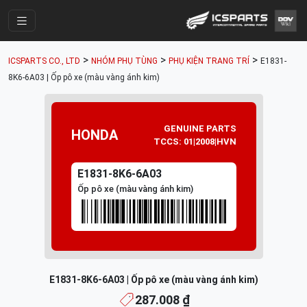
Trang Chính
>
>
>
ICSPARTS CO., LTD
NHÓM PHỤ TÙNG
PHỤ KIỆN TRANG TRÍ
E1831-
Cửa Hàng
8K6-6A03 | Ốp pô xe (màu vàng ánh kim)
Parts Catalogue
Mã Phụ Tùng
GENUINE PARTS
HONDA
TCCS: 01|2008|HVN
Nhóm Phụ Tùng
E1831-8K6-6A03
Tài khoản
Ốp pô xe (màu vàng ánh kim)
E1831-8K6-6A03 | Ốp pô xe (màu vàng ánh kim)
287.008 ₫