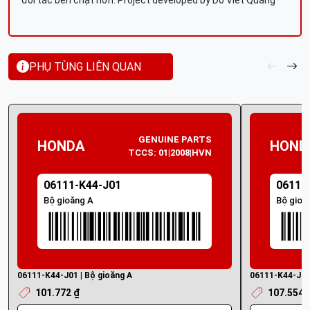
đối tác bền chặt hơn. Project developed by Do Viet Quang
PHỤ TÙNG LIÊN QUAN
GENUINE PARTS
HONDA
HOND
TCCS: 01|2008|HVN
06111-K44-J01
06111
Bộ gioăng A
Bộ gioă
06111-K44-J01 | Bộ gioăng A
06111-K44-J00 
101.772 ₫
107.554 