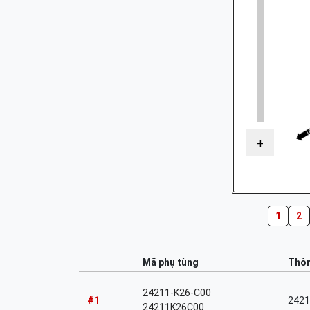
+
1
2
Mã phụ tùng
Thôn
24211-K26-C00
#1
2421
24211K26C00