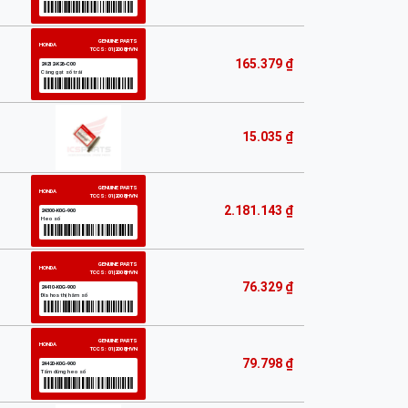
165.379 ₫
15.035 ₫
2.181.143 ₫
76.329 ₫
79.798 ₫