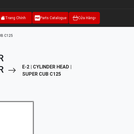
Trang Chính
Parts Catalogue
Cửa Hàng
UB C125
R
R
E-2 | CYLINDER HEAD |
SUPER CUB C125