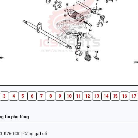
3
4
5
6
7
8
9
10
11
12
13
14
15
16
17
g tin phụ tùng
1-K26-C00 | Càng gạt số