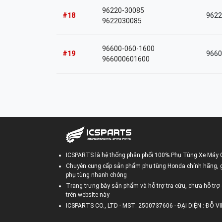
96220-30085
#18
9622
9622030085
96600-060-1600
#19
9660
966000601600
ICSPARTS là hệ thống phân phối 100% Phụ Tùng Xe Máy 
Chuyên cung cấp sản phẩm phụ tùng Honda chính hãng, gi
phụ tùng nhanh chóng
Trang trưng bày sản phẩm và hỗ trợ tra cứu, chưa hỗ trợ 
trên website này
ICSPARTS CO., LTD - MST: 2500737606 - ĐẠI DIỆN : ĐỖ 