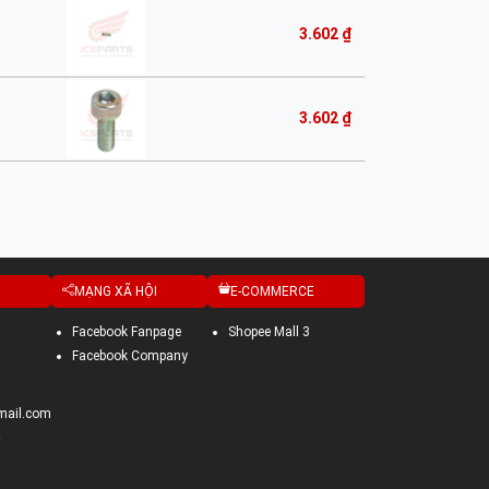
3.602 ₫
3.602 ₫
MẠNG XÃ HỘI
E-COMMERCE
Facebook Fanpage
Shopee Mall 3
Facebook Company
mail.com