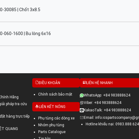
0-30085 | Chốt 3x8.5
0-060-1600 | Bu lông 6x16
ĐIỀU KHOẢN
LIÊN HỆ NHANH
Chính sách bảo mật
WhatsApp: +84 983888624
Chính Hãng
Viber: +84 983888624
ải pháp tra cứu
LIÊN KẾT NÓNG
KakaoTalk: +84 983888624
đặt hàng trực tiếp
Email: info.icspartscompany@g
Phụ tùng các dòng xe
Hotline khiếu nại: 0983.888.624
Nhóm phụ tùng
VIỆT QUANG
Parts Catalogue
Tin tức