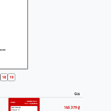
18
19
Giá
165.379 ₫