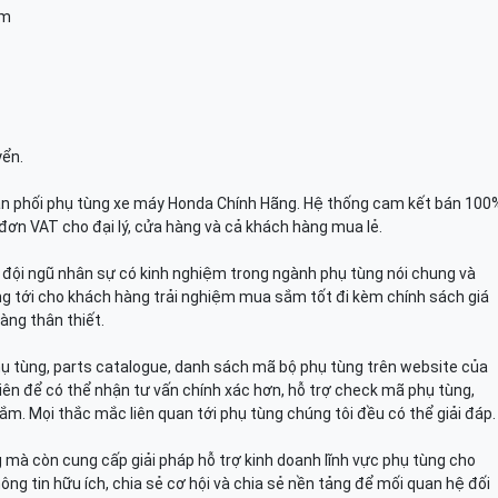
am
yển.
n phối phụ tùng xe máy Honda Chính Hãng. Hệ thống cam kết bán 100
đơn VAT cho đại lý, cửa hàng và cả khách hàng mua lẻ.
n, đội ngũ nhân sự có kinh nghiệm trong ngành phụ tùng nói chung và
g tới cho khách hàng trải nghiệm mua sắm tốt đi kèm chính sách giá
àng thân thiết.
hụ tùng, parts catalogue, danh sách mã bộ phụ tùng trên website của
viên để có thể nhận tư vấn chính xác hơn, hỗ trợ check mã phụ tùng,
ắm. Mọi thắc mắc liên quan tới phụ tùng chúng tôi đều có thể giải đáp.
mà còn cung cấp giải pháp hỗ trợ kinh doanh lĩnh vực phụ tùng cho
ông tin hữu ích, chia sẻ cơ hội và chia sẻ nền tảng để mối quan hệ đối