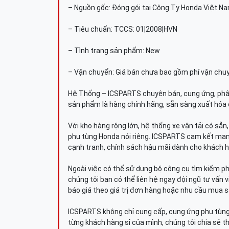
– Nguồn gốc: Đóng gói tại Công Ty Honda Việt N
– Tiêu chuẩn: TCCS: 01|2008|HVN
– Tình trạng sản phẩm: New
– Vận chuyển: Giá bán chưa bao gồm phí vận chu
Hệ Thống – ICSPARTS chuyên bán, cung ứng, phâ
sản phẩm là hàng chính hãng, sẵn sàng xuất hóa 
Với kho hàng rộng lớn, hệ thống xe vận tải có sẵ
phụ tùng Honda nói riêng. ICSPARTS cam kết man
cạnh tranh, chính sách hậu mãi dành cho khách h
Ngoài việc có thể sử dụng bộ công cụ tìm kiếm p
chúng tôi bạn có thể liên hệ ngay đội ngũ tư vấn 
báo giá theo giá trị đơn hàng hoặc nhu cầu mua s
ICSPARTS không chỉ cung cấp, cung ứng phụ tùng 
từng khách hàng sỉ của mình, chúng tôi chia sẻ th