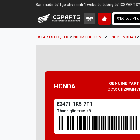
Bạn muốn tự tạo cho mình 1 website tương tự ICSPARTS?
Bộ Lọc Phụ
>
>
ICSPARTS CO., LTD
NHÓM PHỤ TÙNG
LINH KIỆN KHÁC
GENUINE PART
HONDA
TCCS: 01|2008|HV
E2471-1K5-7T1
Thanh gắn trục số