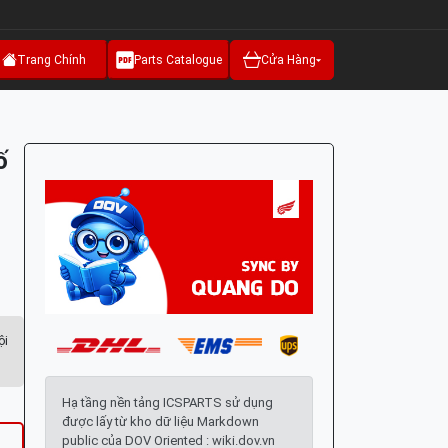
Trang Chính
Parts Catalogue
Cửa Hàng
ố
ội
Hạ tầng nền tảng ICSPARTS sử dụng
được lấy từ kho dữ liệu Markdown
public của DOV Oriented : wiki.dov.vn