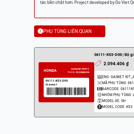
tác bền chặt hơn. Project developed by Do Viet 
PHỤ TÙNG LIÊN QUAN
06111-K53-D00 | Bộ g
2.094.406 ₫
ENG: GASKET KIT_
MÃ PHỤ TÙNG: 061
BARCODE: 06111K
MODEL XE: SH
MODEL CODE: K53