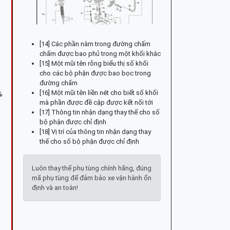
[14] Các phần nằm trong đường chấm
chấm được bao phủ trong một khối khác
[15] Một mũi tên rỗng biểu thị số khối
cho các bộ phận được bao bọc trong
đường chấm
[16] Một mũi tên liền nét cho biết số khối
%
mà phần được đề cập được kết nối tới
[17] Thông tin nhận dạng thay thế cho số
bộ phận được chỉ định
[18] Vị trí của thông tin nhận dạng thay
thế cho số bộ phận được chỉ định
Luôn thay thế phụ tùng chính hãng, đúng
mã phụ tùng để đảm bảo xe vận hành ổn
định và an toàn!