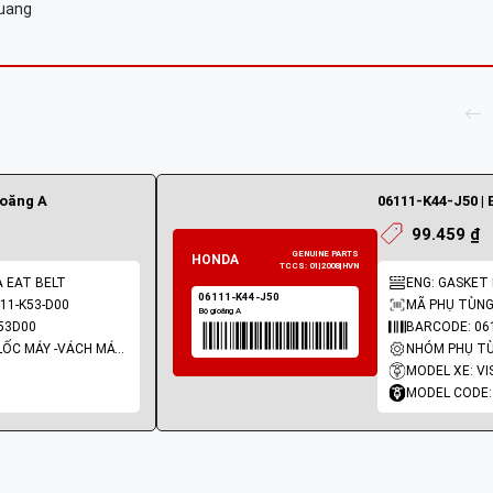
Quang
ioăng A
06111-K44-J50 | 
99.459 ₫
A EAT BELT
ENG: GASKET K
11-K53-D00
MÃ PHỤ TÙNG:
53D00
BARCODE: 06
NHÓM PHỤ TÙNG: LỐC MÁY -VÁCH MÁY - GIOĂNG MÁY
MODEL XE: VI
MODEL CODE: