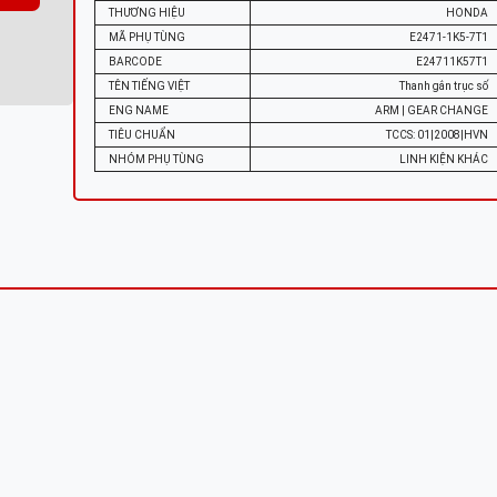
THƯƠNG HIỆU
HONDA
MÃ PHỤ TÙNG
E2471-1K5-7T1
BARCODE
E24711K57T1
TÊN TIẾNG VIỆT
Thanh gắn trục số
ENG NAME
ARM | GEAR CHANGE
TIÊU CHUẨN
TCCS: 01|2008|HVN
NHÓM PHỤ TÙNG
LINH KIỆN KHÁC