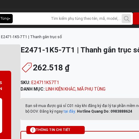
 Tùng
>
E2471-1K5-7T1 | Thanh gắn trục số
E2471-1K5-7T1 | Thanh gắn trục s
262.518 ₫
SKU:
E24711K57T1
S
N
DANH MỤC:
LINH KIỆN KHÁC
,
MÃ PHỤ TÙNG
Bạn sẽ mua được giá sỉ C01 này khi đăng ký đại lý tại phần mềm n
bộ DOV. Đăng ký ngay
tại đây
.
Hotline Quang Do: 0983888624
THÔNG TIN CHI TIẾT