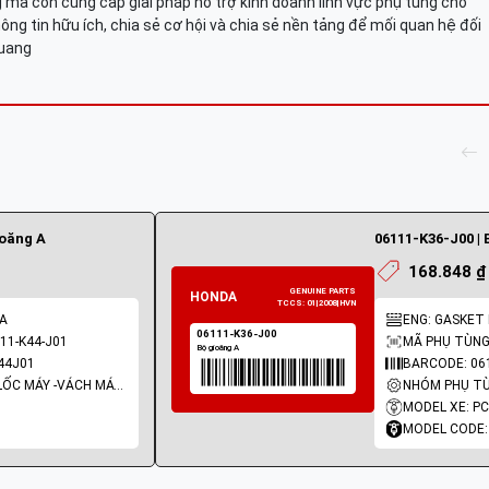
mà còn cung cấp giải pháp hỗ trợ kinh doanh lĩnh vực phụ tùng cho
ông tin hữu ích, chia sẻ cơ hội và chia sẻ nền tảng để mối quan hệ đối
Quang
ioăng A
06111-K36-J00 | 
168.848 ₫
 A
ENG: GASKET 
11-K44-J01
MÃ PHỤ TÙNG:
44J01
BARCODE: 06
NHÓM PHỤ TÙNG: LỐC MÁY -VÁCH MÁY - GIOĂNG MÁY
MODEL XE: P
MODEL CODE: