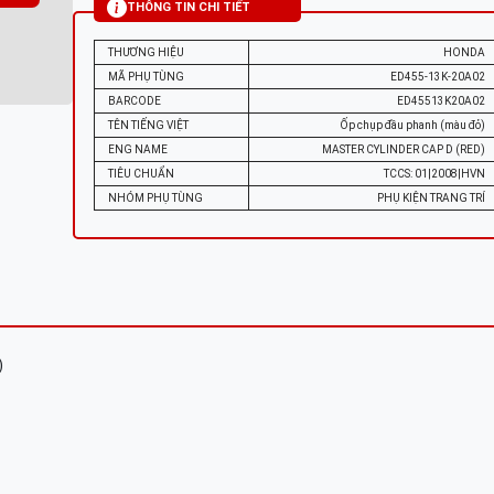
THÔNG TIN CHI TIẾT
THƯƠNG HIỆU
HONDA
MÃ PHỤ TÙNG
ED455-13K-20A02
BARCODE
ED45513K20A02
TÊN TIẾNG VIỆT
Ốp chụp đầu phanh (màu đỏ)
ENG NAME
MASTER CYLINDER CAP D (RED)
TIÊU CHUẨN
TCCS: 01|2008|HVN
NHÓM PHỤ TÙNG
PHỤ KIỆN TRANG TRÍ
)