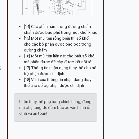
[14] Các phần nằm trong đường chấm
chấm được bao phủ trong một khối khác
[15] Một mũi tên rỗng biểu thị số khối
cho các bộ phận được bao bọc trong
đường chấm
[16] Một mũi tên liền nét cho biết số khối
mà phần được đề cập được kết nối tới
[17] Thông tin nhận dạng thay thế cho số
%
bộ phận được chỉ định
[18] Vị trí của thông tin nhận dạng thay
thế cho số bộ phận được chỉ định
Luôn thay thế phụ tùng chính hãng, đúng
mã phụ tùng để đảm bảo xe vận hành ổn
định và an toàn!