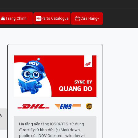
Trang Chính
Parts Catalogue
Cửa Hàng
ội
Hạ tầng nền tảng ICSPARTS sử dụng
được lấy từ kho dữ liệu Markdown
public của DOV Oriented : wiki.dov.vn