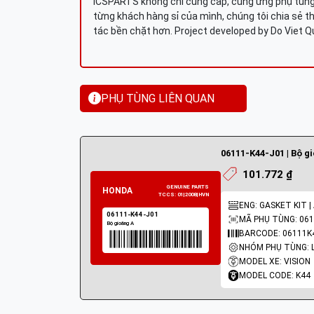
ICSPARTS không chỉ cung cấp, cung ứng phụ tùng 
từng khách hàng sỉ của mình, chúng tôi chia sẻ th
tác bền chặt hơn. Project developed by Do Viet 
PHỤ TÙNG LIÊN QUAN
06111-K44-J01 | Bộ g
101.772 ₫
ENG: GASKET KIT |
MÃ PHỤ TÙNG: 061
BARCODE: 06111K
MODEL XE: VISION
MODEL CODE: K44