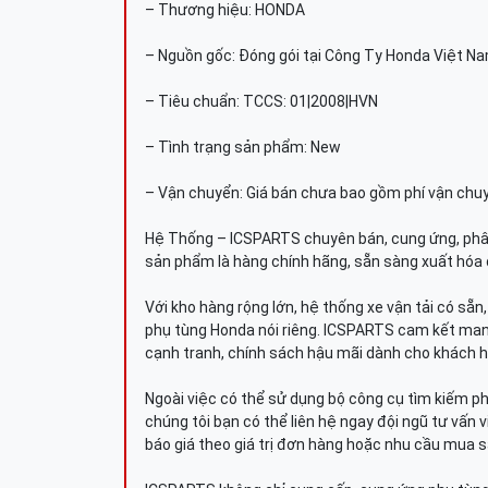
– Thương hiệu: HONDA
– Nguồn gốc: Đóng gói tại Công Ty Honda Việt N
– Tiêu chuẩn: TCCS: 01|2008|HVN
– Tình trạng sản phẩm: New
– Vận chuyển: Giá bán chưa bao gồm phí vận chu
Hệ Thống – ICSPARTS chuyên bán, cung ứng, phâ
sản phẩm là hàng chính hãng, sẵn sàng xuất hóa 
Với kho hàng rộng lớn, hệ thống xe vận tải có sẵ
phụ tùng Honda nói riêng. ICSPARTS cam kết man
cạnh tranh, chính sách hậu mãi dành cho khách h
Ngoài việc có thể sử dụng bộ công cụ tìm kiếm p
chúng tôi bạn có thể liên hệ ngay đội ngũ tư vấn 
báo giá theo giá trị đơn hàng hoặc nhu cầu mua s