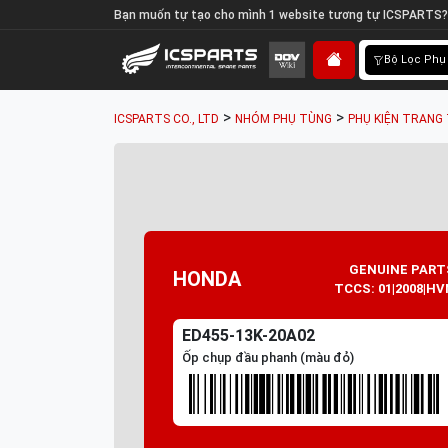
Bạn muốn tự tạo cho mình 1 website tương tự ICSPARTS?
Bộ Lọc Phụ
>
>
ICSPARTS CO., LTD
NHÓM PHỤ TÙNG
PHỤ KIỆN TRANG 
GENUINE PART
HONDA
TCCS: 01|2008|HV
ED455-13K-20A02
Ốp chụp đầu phanh (màu đỏ)