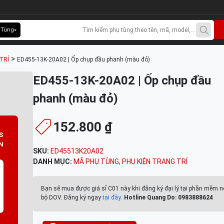
 Tùng
>
TRÍ
ED455-13K-20A02 | Ốp chụp đầu phanh (màu đỏ)
ED455-13K-20A02 | Ốp chụp đầu
phanh (màu đỏ)
152.800 ₫
S
N
SKU:
ED45513K20A02
DANH MỤC:
MÃ PHỤ TÙNG
,
PHỤ KIỆN TRANG TRÍ
Bạn sẽ mua được giá sỉ C01 này khi đăng ký đại lý tại phần mềm n
bộ DOV. Đăng ký ngay
tại đây
.
Hotline Quang Do: 0983888624