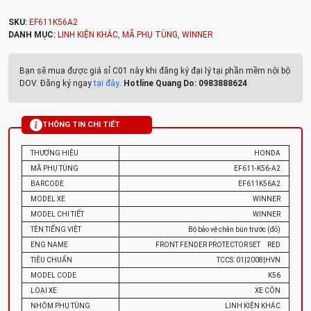
SKU:
EF611K56A2
DANH MỤC:
LINH KIỆN KHÁC
,
MÃ PHỤ TÙNG
,
WINNER
Bạn sẽ mua được giá sỉ C01 này khi đăng ký đại lý tại phần mềm nội bộ
DOV. Đăng ký ngay
tại đây
.
Hotline Quang Do: 0983888624
THÔNG TIN CHI TIẾT
THƯƠNG HIỆU
HONDA
MÃ PHỤ TÙNG
EF611-K56-A2
BARCODE
EF611K56A2
MODEL XE
WINNER
MODEL CHI TIẾT
WINNER
TÊN TIẾNG VIỆT
Bộ bảo vệ chắn bùn trước (đỏ)
ENG NAME
FRONT FENDER PROTECTOR SET RED
TIÊU CHUẨN
TCCS: 01|2008|HVN
MODEL CODE
K56
LOẠI XE
XE CÔN
NHÓM PHỤ TÙNG
LINH KIỆN KHÁC