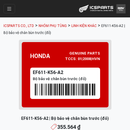
Trang Chính
>
>
>
ICSPARTS CO., LTD
NHÓM PHỤ TÙNG
LINH KIỆN KHÁC
EF611-K56-A2 |
Cửa Hàng
Bộ bảo vệ chắn bùn trước (đỏ)
Parts Catalogue
Mã Phụ Tùng
GENUINE PARTS
HONDA
TCCS: 01|2008|HVN
Nhóm Phụ Tùng
EF611-K56-A2
Tài khoản
Bộ bảo vệ chắn bùn trước (đỏ)
EF611-K56-A2 | Bộ bảo vệ chắn bùn trước (đỏ)
355.564 ₫