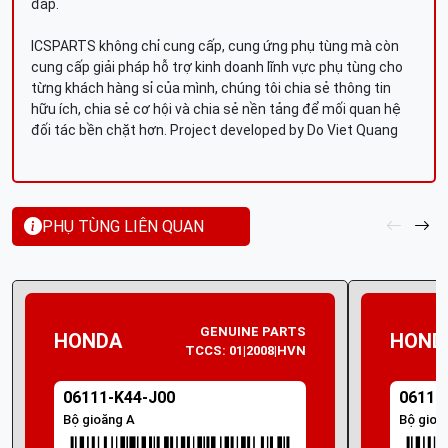
đáp.
ICSPARTS không chỉ cung cấp, cung ứng phụ tùng mà còn
cung cấp giải pháp hỗ trợ kinh doanh lĩnh vực phụ tùng cho
từng khách hàng sỉ của mình, chúng tôi chia sẻ thông tin
hữu ích, chia sẻ cơ hội và chia sẻ nền tảng để mối quan hệ
đối tác bền chặt hơn. Project developed by Do Viet Quang
PHỤ TÙNG LIÊN QUAN
GENUINE PARTS
HONDA
HOND
TCCS: 01|2008|HVN
06111-K44-J00
06111
Bộ gioăng A
Bộ gioă