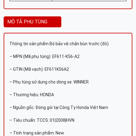
MÔ TẢ PHỤ TÙNG
Thông tin sản phẩm Bộ bảo vệ chắn bùn trước (đỏ)
– MPN (Mã phụ tùng): EF611-K56-A2
– GTIN (Mã vạch): EF611K56A2
– Phụ tùng sử dụng cho dòng xe: WINNER
– Thương hiệu: HONDA
– Nguồn gốc: Đóng gói tại Công Ty Honda Việt Nam
– Tiêu chuẩn: TCCS: 01|2008|HVN
– Tình trạng sản phẩm: New