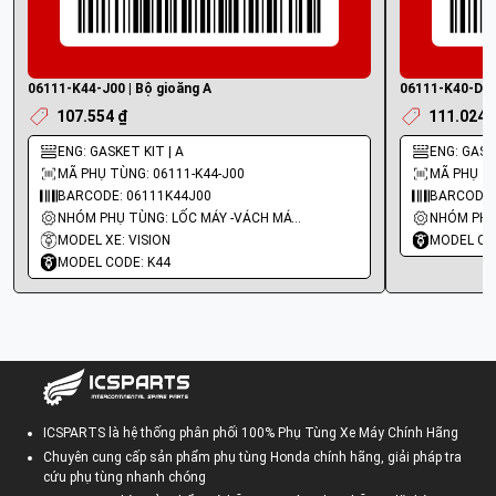
06111-K44-J00 | Bộ gioăng A
06111-K40-D20 
107.554 ₫
111.024 
ENG: GASKET KIT | A
ENG: GASKE
MÃ PHỤ TÙNG: 06111-K44-J00
MÃ PHỤ TÙ
BARCODE: 06111K44J00
BARCODE:
NHÓM PHỤ TÙNG: LỐC MÁY -VÁCH MÁY - GIOĂNG MÁY
MODEL XE: VISION
MODEL CO
MODEL CODE: K44
ICSPARTS là hệ thống phân phối 100% Phụ Tùng Xe Máy Chính Hãng
Chuyên cung cấp sản phẩm phụ tùng Honda chính hãng, giải pháp tra
cứu phụ tùng nhanh chóng