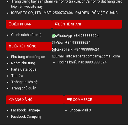
Trang trưng bày sản phẩm và hỗ trợ tra cứu, chưa hỗ trợ đặt hàng trực
tiếp trên website này
ICSPARTS CO., LTD - MST: 2500737606 - ĐẠI DIỆN : ĐỖ VIỆT QUANG
ĐIỀU KHOẢN
LIÊN HỆ NHANH
Chính sách bảo mật
WhatsApp: +84 983888624
Viber: +84 983888624
LIÊN KẾT NÓNG
KakaoTalk: +84 983888624
Email: info.icspartscompany@gmail.com
Phụ tùng các dòng xe
Hotline khiếu nại: 0983.888.624
Nhóm phụ tùng
Parts Catalogue
Tin tức
Thông tin liên hệ
Trang chủ quản
MẠNG XÃ HỘI
E-COMMERCE
Facebook Fanpage
Shopee Mall 3
Facebook Company