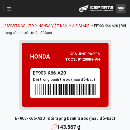
Trang Chính
>
>
>
ICSPARTS CO., LTD
HONDA VIỆT NAM
AIR BLADE
EF903-K66-A20 | Đối
Cửa Hàng
trọng bánh trước (màu đỏ-bạc)
Parts Catalogue
Mã Phụ Tùng
GENUINE PARTS
HONDA
TCCS: 01|2008|HVN
Nhóm Phụ Tùng
EF903-K66-A20
Tài khoản
Đối trọng bánh trước (màu đỏ-bạc)
EF903-K66-A20 | Đối trọng bánh trước (màu đỏ-bạc)
143.567 ₫