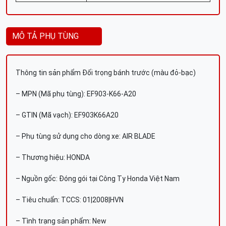
MÔ TẢ PHỤ TÙNG
Thông tin sản phẩm Đối trọng bánh trước (màu đỏ-bạc)
– MPN (Mã phụ tùng): EF903-K66-A20
– GTIN (Mã vạch): EF903K66A20
– Phụ tùng sử dụng cho dòng xe: AIR BLADE
– Thương hiệu: HONDA
– Nguồn gốc: Đóng gói tại Công Ty Honda Việt Nam
– Tiêu chuẩn: TCCS: 01|2008|HVN
– Tình trạng sản phẩm: New