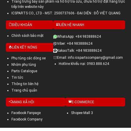
Trang trưng bày sản phẩm và hỗ trợ tra cứu, chưa hỗ trợ đặt hàng trực
tiếp trên website này
ICSPARTS CO., LTD - MST: 2500737606 - ĐẠI DIỆN : ĐỖ VIỆT QUANG
ĐIỀU KHOẢN
LIÊN HỆ NHANH
Chính sách bảo mật
WhatsApp: +84 983888624
Viber: +84 983888624
LIÊN KẾT NÓNG
KakaoTalk: +84 983888624
Email: info.icspartscompany@gmail.com
Phụ tùng các dòng xe
Hotline khiếu nại: 0983.888.624
Nhóm phụ tùng
Parts Catalogue
Tin tức
Thông tin liên hệ
Trang chủ quản
MẠNG XÃ HỘI
E-COMMERCE
Facebook Fanpage
Shopee Mall 3
Facebook Company