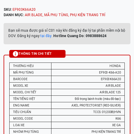
SKU:
EF903K66A20
DANH MỤC:
AIR BLADE
,
MÃ PHỤ TÙNG
,
PHỤ KIỆN TRANG TRÍ
Bạn sẽ mua được giá sỉ C01 này khi đăng ký đại lý tại phần mềm nội bộ
DOV. Đăng ký ngay
tại đây
.
Hotline Quang Do: 0983888624
THÔNG TIN CHI TIẾT
THƯƠNG HIỆU
HONDA
MÃ PHỤ TÙNG
EF903-K66-A20
BARCODE
EF903K66A20
MODEL XE
AIR BLADE
MODEL CHI TIẾT
AIR BLADE 125
TÊN TIẾNG VIỆT
Đối trọng bánh trước (màu đỏ-bạc)
ENG NAME
AXEL PROTECTOR SET (RED-SILVER)
TIÊU CHUẨN
TCCS: 01|2008|HVN
MODEL CODE
K66
LOẠI XE
XE GA
NHÓM PHỤ TÙNG
PHỤ KIỆN TRANG TRÍ