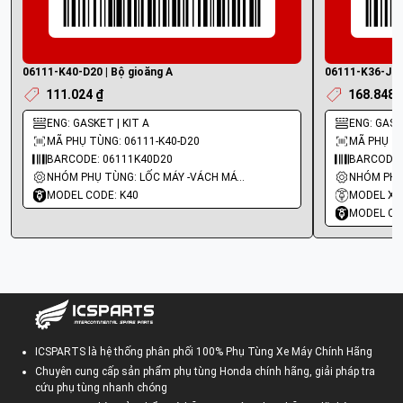
06111-K40-D20 | Bộ gioăng A
06111-K36-J00 
111.024 ₫
168.848 
ENG: GASKET | KIT A
ENG: GASK
MÃ PHỤ TÙNG: 06111-K40-D20
MÃ PHỤ TÙ
BARCODE: 06111K40D20
BARCODE:
NHÓM PHỤ TÙNG: LỐC MÁY -VÁCH MÁY - GIOĂNG MÁY
MODEL CODE: K40
MODEL XE
MODEL CO
ICSPARTS là hệ thống phân phối 100% Phụ Tùng Xe Máy Chính Hãng
Chuyên cung cấp sản phẩm phụ tùng Honda chính hãng, giải pháp tra
cứu phụ tùng nhanh chóng