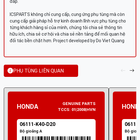
đáp.
ICSPARTS không chỉ cung cấp, cung ứng phụ tùng mà còn
cung cấp giải pháp hỗ trợ kinh doanh lĩnh vực phụ tùng cho
từng khách hàng sỉ của mình, chúng tôi chia sẻ thông tin
hữu ích, chia sẻ cơ hội và chia sẻ nền tảng để mối quan hệ
đối tác bền chặt hơn. Project developed by Do Viet Quang
PHỤ TÙNG LIÊN QUAN
GENUINE PARTS
HONDA
HOND
TCCS: 01|2008|HVN
06111-K40-D20
06111
Bộ gioăng A
Bộ gioă