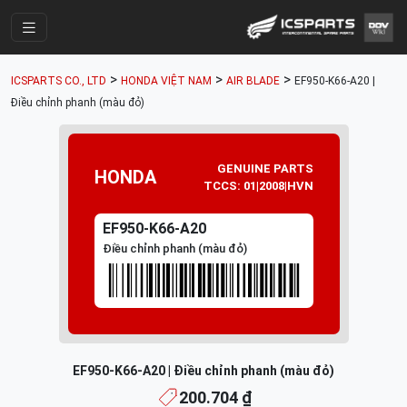
Trang Chính
>
>
>
ICSPARTS CO., LTD
HONDA VIỆT NAM
AIR BLADE
EF950-K66-A20 |
Cửa Hàng
Điều chỉnh phanh (màu đỏ)
Parts Catalogue
Mã Phụ Tùng
GENUINE PARTS
HONDA
TCCS: 01|2008|HVN
Nhóm Phụ Tùng
EF950-K66-A20
Tài khoản
Điều chỉnh phanh (màu đỏ)
EF950-K66-A20 | Điều chỉnh phanh (màu đỏ)
200.704 ₫