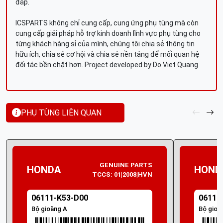
đáp.
ICSPARTS không chỉ cung cấp, cung ứng phụ tùng mà còn
cung cấp giải pháp hỗ trợ kinh doanh lĩnh vực phụ tùng cho
từng khách hàng sỉ của mình, chúng tôi chia sẻ thông tin
hữu ích, chia sẻ cơ hội và chia sẻ nền tảng để mối quan hệ
đối tác bền chặt hơn. Project developed by Do Viet Quang
PHỤ TÙNG LIÊN QUAN
GENUINE PARTS
HONDA
HOND
TCCS: 01|2008|HVN
06111-K53-D00
06111
Bộ gioăng A
Bộ gioă