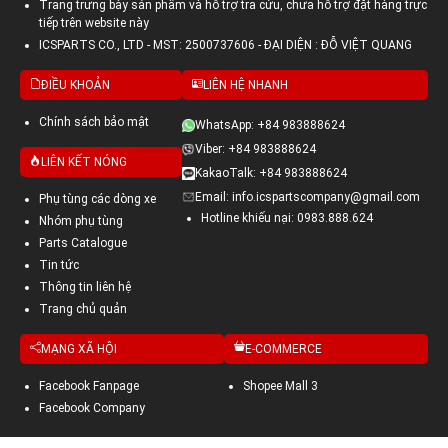
Trang trưng bày sản phẩm và hỗ trợ tra cứu, chưa hỗ trợ đặt hàng trực
tiếp trên website này
ICSPARTS CO., LTD - MST: 2500737606 - ĐẠI DIỆN : ĐỖ VIỆT QUANG
ĐIỀU KHOẢN
LIÊN HỆ NHANH
Chính sách bảo mật
WhatsApp: +84 983888624
Viber: +84 983888624
LIÊN KẾT NÓNG
KakaoTalk: +84 983888624
Email: info.icspartscompany@gmail.com
Phụ tùng các dòng xe
Hotline khiếu nại: 0983.888.624
Nhóm phụ tùng
Parts Catalogue
Tin tức
Thông tin liên hệ
Trang chủ quản
MẠNG XÃ HỘI
E-COMMERCE
Facebook Fanpage
Shopee Mall 3
Facebook Company