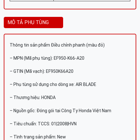
MÔ TẢ PHỤ TÙNG
Thông tin sản phẩm Điều chỉnh phanh (màu đỏ)
– MPN (Mã phụ tùng): EF950-K66-A20
– GTIN (Mã vạch): EF950K66A20
– Phụ tùng sử dụng cho dòng xe: AIR BLADE
– Thương hiệu: HONDA
– Nguồn gốc: Đóng gói tại Công Ty Honda Việt Nam
– Tiêu chuẩn: TCCS: 01|2008|HVN
– Tình trạng sản phẩm: New