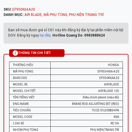
SKU:
EF950K66A20
DANH MỤC:
AIR BLADE
,
MÃ PHỤ TÙNG
,
PHỤ KIỆN TRANG TRÍ
Bạn sẽ mua được giá sỉ C01 này khi đăng ký đại lý tại phần mềm nội bộ
DOV. Đăng ký ngay
tại đây
.
Hotline Quang Do: 0983888624
THÔNG TIN CHI TIẾT
THƯƠNG HIỆU
HONDA
MÃ PHỤ TÙNG
EF950-K66-A20
BARCODE
EF950K66A20
MODEL XE
AIR BLADE
MODEL CHI TIẾT
AIR BLADE 125
TÊN TIẾNG VIỆT
Điều chỉnh phanh (màu đỏ)
ENG NAME
BRAKE ROD ADJUSTING SET (RED)
TIÊU CHUẨN
TCCS: 01|2008|HVN
MODEL CODE
K66
LOẠI XE
XE GA
NHÓM PHỤ TÙNG
PHỤ KIỆN TRANG TRÍ