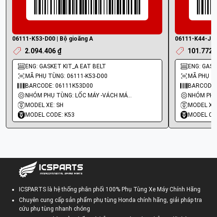
06111-K53-D00 | Bộ gioăng A
06111-K44-J01 
2.094.406 ₫
101.772 
ENG: GASKET KIT_A EAT BELT
ENG: GASKE
MÃ PHỤ TÙNG: 06111-K53-D00
MÃ PHỤ TÙ
BARCODE: 06111K53D00
BARCODE:
NHÓM PHỤ TÙNG: LỐC MÁY -VÁCH MÁY - GIOĂNG MÁY
MODEL XE: SH
MODEL XE:
MODEL CODE: K53
MODEL CO
ICSPARTS là hệ thống phân phối 100% Phụ Tùng Xe Máy Chính Hãng
Chuyên cung cấp sản phẩm phụ tùng Honda chính hãng, giải pháp tra
cứu phụ tùng nhanh chóng