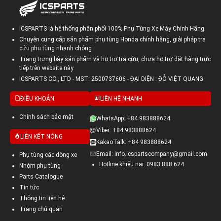
ICSPARTS là hệ thống phân phối 100% Phụ Tùng Xe Máy Chính Hãng
Chuyên cung cấp sản phẩm phụ tùng Honda chính hãng, giải pháp tra
cứu phụ tùng nhanh chóng
Trang trưng bày sản phẩm và hỗ trợ tra cứu, chưa hỗ trợ đặt hàng trực
tiếp trên website này
ICSPARTS CO., LTD - MST: 2500737606 - ĐẠI DIỆN : ĐỖ VIỆT QUANG
ĐIỀU KHOẢN
LIÊN HỆ NHANH
Chính sách bảo mật
WhatsApp: +84 983888624
Viber: +84 983888624
LIÊN KẾT NÓNG
KakaoTalk: +84 983888624
Email: info.icspartscompany@gmail.com
Phụ tùng các dòng xe
Hotline khiếu nại: 0983.888.624
Nhóm phụ tùng
Parts Catalogue
Tin tức
Thông tin liên hệ
Trang chủ quản