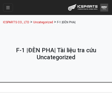
Trang Chính
>
>
ICSPARTS CO., LTD
Uncategorized
F-1 |ĐÈN PHA|
Cửa Hàng
Parts Catalogue
Mã Phụ Tùng
F-1 |ĐÈN PHA| Tài liệu tra cứu
Nhóm Phụ Tùng
Uncategorized
Tài khoản