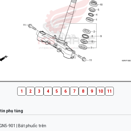
1
2
3
4
5
6
7
8
9
10
11
tin phụ tùng
GN5-901 | Bát phuốc trên