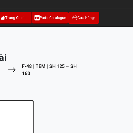
Trang Chính
Parts Catalogue
Cửa Hàng
ài
F-48 | TEM | SH 125 – SH
160