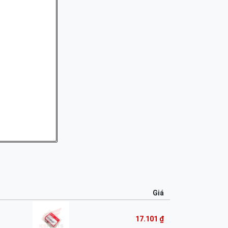
Giá
17.101 ₫