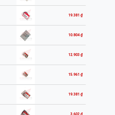
19.381 ₫
10.804 ₫
12.903 ₫
15.961 ₫
19.381 ₫
3.602 ₫