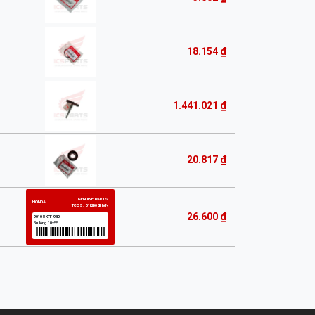
18.154 ₫
1.441.021 ₫
20.817 ₫
26.600 ₫