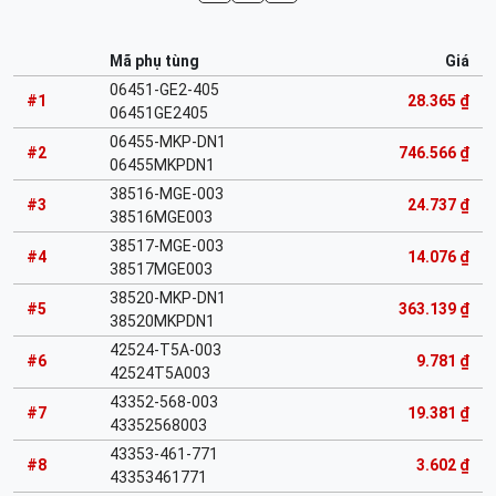
Mã phụ tùng
Giá
06451-GE2-405
#1
28.365 ₫
06451GE2405
06455-MKP-DN1
#2
746.566 ₫
06455MKPDN1
38516-MGE-003
#3
24.737 ₫
38516MGE003
38517-MGE-003
#4
14.076 ₫
38517MGE003
38520-MKP-DN1
#5
363.139 ₫
38520MKPDN1
42524-T5A-003
#6
9.781 ₫
42524T5A003
43352-568-003
#7
19.381 ₫
43352568003
43353-461-771
#8
3.602 ₫
43353461771