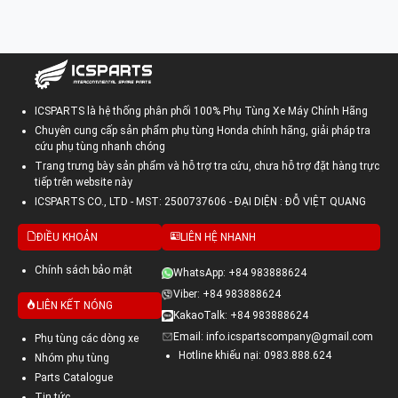
ICSPARTS là hệ thống phân phối 100% Phụ Tùng Xe Máy Chính Hãng
Chuyên cung cấp sản phẩm phụ tùng Honda chính hãng, giải pháp tra
cứu phụ tùng nhanh chóng
Trang trưng bày sản phẩm và hỗ trợ tra cứu, chưa hỗ trợ đặt hàng trực
tiếp trên website này
ICSPARTS CO., LTD - MST: 2500737606 - ĐẠI DIỆN : ĐỖ VIỆT QUANG
ĐIỀU KHOẢN
LIÊN HỆ NHANH
Chính sách bảo mật
WhatsApp: +84 983888624
Viber: +84 983888624
LIÊN KẾT NÓNG
KakaoTalk: +84 983888624
Email: info.icspartscompany@gmail.com
Phụ tùng các dòng xe
Hotline khiếu nại: 0983.888.624
Nhóm phụ tùng
Parts Catalogue
Tin tức