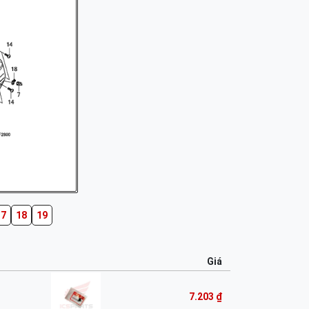
17
18
19
Giá
7.203 ₫