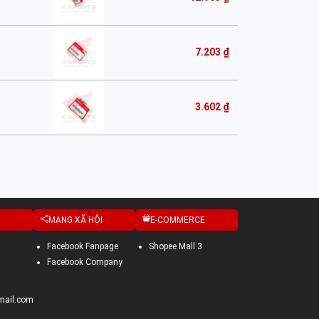
7.203 ₫
3.602 ₫
MẠNG XÃ HỘI
E-COMMERCE
Facebook Fanpage
Shopee Mall 3
Facebook Company
mail.com