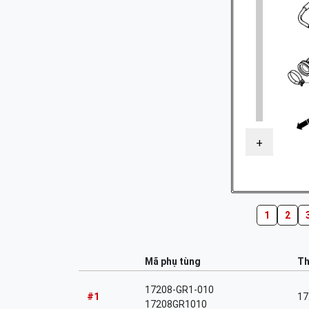
+
1
2
Mã phụ tùng
Th
17208-GR1-010
#1
17
17208GR1010