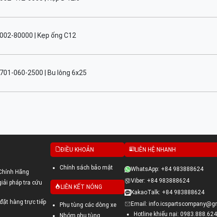
002-80000 | Kẹp ống C12
701-060-2500 | Bu lông 6x25
ĐIỀU KHOẢN
LIÊN HỆ NHANH
Chính sách bảo mật
WhatsApp: +84 983888624
Chính Hãng
Viber: +84 983888624
ải pháp tra cứu
LIÊN KẾT NÓNG
KakaoTalk: +84 983888624
đặt hàng trực tiếp
Email: info.icspartscompany@g
Phụ tùng các dòng xe
Hotline khiếu nại: 0983.888.624
Nhóm phụ tùng