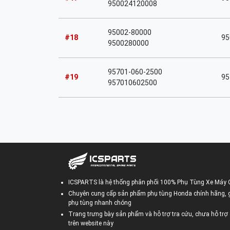
950024120008
95002-80000
#18
95
9500280000
95701-060-2500
#19
95
957010602500
ICSPARTS là hệ thống phân phối 100% Phụ Tùng Xe Máy 
Chuyên cung cấp sản phẩm phụ tùng Honda chính hãng, gi
phụ tùng nhanh chóng
Trang trưng bày sản phẩm và hỗ trợ tra cứu, chưa hỗ trợ 
trên website này