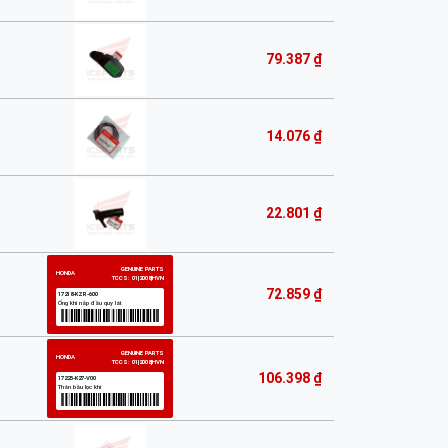
79.387 ₫
14.076 ₫
22.801 ₫
72.859 ₫
106.398 ₫