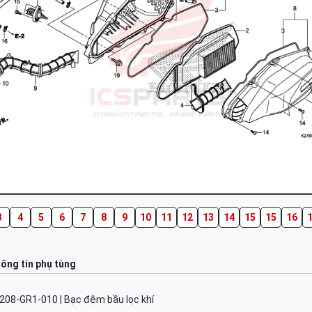
3
4
5
6
7
8
9
10
11
12
13
14
15
15
16
ông tin phụ tùng
208-GR1-010 | Bạc đệm bầu lọc khí