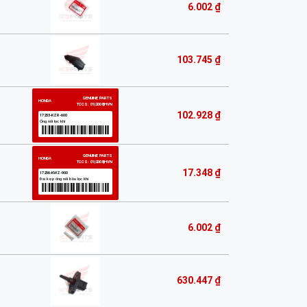
6.002 ₫
103.745 ₫
102.928 ₫
17.348 ₫
6.002 ₫
630.447 ₫